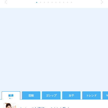
健康
芸能
ゴシップ
女子
トレンド
Y