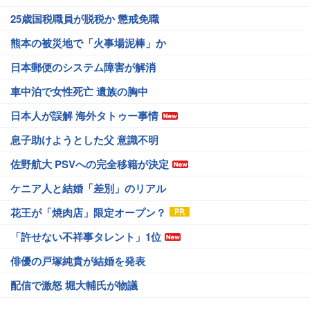
25歳国税職員が脱税か 懲戒免職
熊本の被災地で「火事場泥棒」か
日本郵便のシステム障害が解消
車中泊で女性死亡 遺族の胸中
日本人が誤解 海外タトゥー事情
息子助けようとした父 意識不明
佐野航大 PSVへの完全移籍が決定
ケニア人と結婚「差別」のリアル
花王が「焼肉店」限定オープン？
「許せない不祥事タレント」1位
俳優の戸塚純貴が結婚を発表
配信で激怒 堀大輔氏が物議