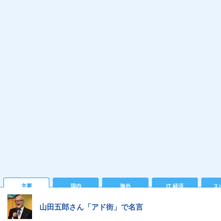
主要
国内
海外
IT 経済
ス
山田五郎さん「アド街」で名言