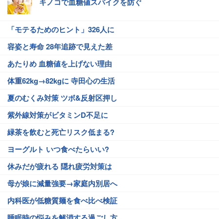
キノコで血糖値スパイクを防ぐ
「モテるためのヒント」326人に
容姿と寿命 28年追跡で見えた差
あたりめ 血糖値を上げない理由
体重62kg→82kgに 寺田心の生活
夏のむくみ対策 ツボ&反射区押し
紫外線対策がビタミンD不足に
緑茶を飲むと死亡リスク低まる?
ヨーグルト いつ食べたらいい?
休みだが疲れる 隠れ疲労対策は
母が娘に減量強要→家庭内別居へ
内科医が低糖質麺を食べ比べ検証
睡眠時の悩みを解消する過ごし方