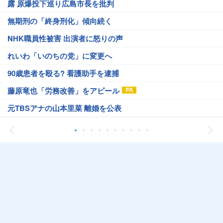
露 原爆投下巡り広島市長を批判
無期刑の「終身刑化」傾向続く
NHK職員性被害 出演者に怒りの声
れいわ「いのちの党」に変更へ
90歳患者を殴る? 看護助手を逮捕
藤原竜也「労務改善」をアピール
元TBSアナの山本里菜 離婚を公表