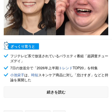
ざっくり言うと
フジテレビ系で放送されているバラエティ番組「超調査チュー
ズデイ」
7日の放送分で「2026年上半期
トレンド
TOP20」を特集
小池栄子
は、
時短
スキンケア商品に対し「怠けすぎ」などと持
論を展開した
続きを読む