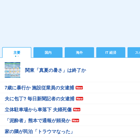
主要
国内
海外
IT 経済
ス
関東「真夏の暑さ」は終了か
7歳に暴行か 施設従業員の女逮捕
夫に包丁? 毎日新聞記者の女逮捕
立体駐車場から車落下 夫婦死傷
「泥酔者」熊本で通報が頻発か
家の隣が民泊「トラウマなった」