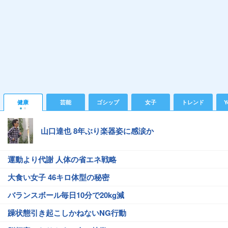
健康
芸能
ゴシップ
女子
トレンド
Y
山口達也 8年ぶり楽器姿に感涙か
運動より代謝 人体の省エネ戦略
大食い女子 46キロ体型の秘密
バランスボール毎日10分で20kg減
躁状態引き起こしかねないNG行動