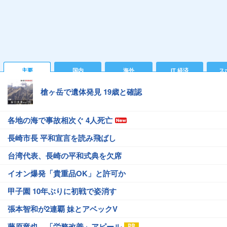
主要
国内
海外
IT 経済
ス
槍ヶ岳で遺体発見 19歳と確認
各地の海で事故相次ぐ 4人死亡
長崎市長 平和宣言を読み飛ばし
台湾代表、長崎の平和式典を欠席
イオン爆発「貴重品OK」と許可か
甲子園 10年ぶりに初戦で姿消す
張本智和が2連覇 妹とアベックV
藤原竜也、「労務改善」アピール