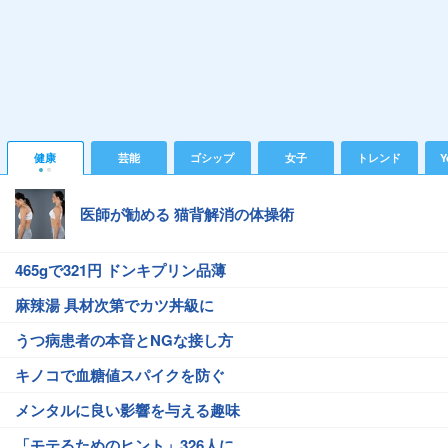
健康
芸能
ゴシップ
女子
トレンド
Y
医師が勧める 猫背解消の体操術
465gで321円 ドンキプリン品薄
麻辣湯 具材次第でカツ丼級に
うつ病患者の本音とNGな接し方
キノコで血糖値スパイクを防ぐ
メンタルに良い影響を与える趣味
「モテるためのヒント」326人に