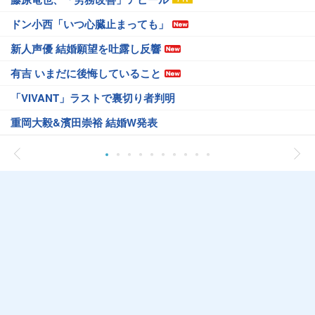
ドン小西「いつ心臓止まっても」
新人声優 結婚願望を吐露し反響
有吉 いまだに後悔していること
「VIVANT」ラストで裏切り者判明
重岡大毅&濱田崇裕 結婚W発表