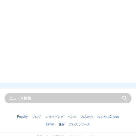
Peachy
ブログ
ショッピング
バンク
みんかぶ
みんかぶChoice
Kstyle
株探
プレスリリース