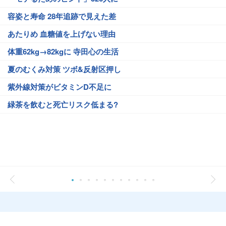
容姿と寿命 28年追跡で見えた差
あたりめ 血糖値を上げない理由
体重62kg→82kgに 寺田心の生活
夏のむくみ対策 ツボ&反射区押し
紫外線対策がビタミンD不足に
緑茶を飲むと死亡リスク低まる?