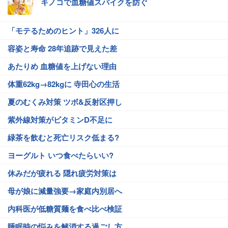
キノコで血糖値スパイクを防ぐ
「モテるためのヒント」326人に
容姿と寿命 28年追跡で見えた差
あたりめ 血糖値を上げない理由
体重62kg→82kgに 寺田心の生活
夏のむくみ対策 ツボ&反射区押し
紫外線対策がビタミンD不足に
緑茶を飲むと死亡リスク低まる?
ヨーグルト いつ食べたらいい?
休みだが疲れる 隠れ疲労対策は
母が娘に減量強要→家庭内別居へ
内科医が低糖質麺を食べ比べ検証
睡眠時の悩みを解消する過ごし方