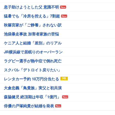
息子助けようとした父 意識不明
猛暑でも「冷房を控える」7割超
秋篠宮家が「ご静養」されない訳
池袋暴走事故 加害者家族の苦悩
ケニア人と結婚「差別」のリアル
JR横浜線で居眠りのオーバーラン
ラグビー選手が熱中症で倒れ死亡
スクバル「デトロイト戻りたい」
レンタカー予約 10万円分当たる
大倉忠義「鳥貴族」実父と初共演
森脇健児 絶頂期は年収「1億円」
俳優の戸塚純貴が結婚を発表