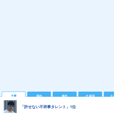
主要
国内
海外
IT 経済
ス
「許せない不祥事タレント」1位