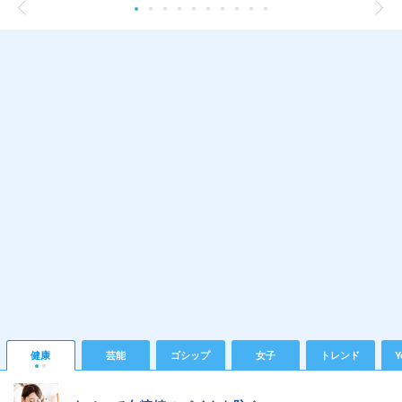
健康
芸能
ゴシップ
女子
トレンド
Y