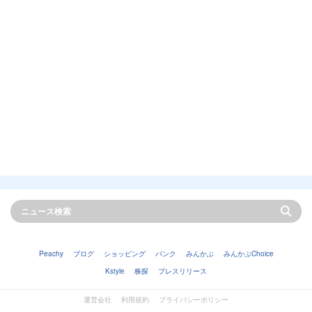
Peachy
ブログ
ショッピング
バンク
みんかぶ
みんかぶChoice
Kstyle
株探
プレスリリース
運営会社
利用規約
プライバシーポリシー