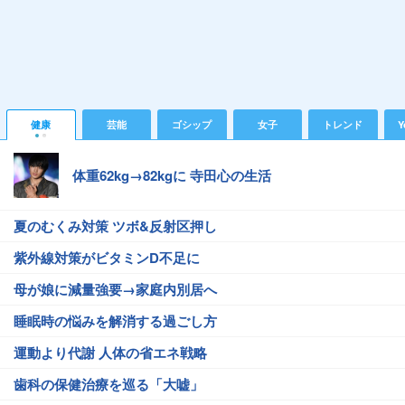
健康
芸能
ゴシップ
女子
トレンド
Y
体重62kg→82kgに 寺田心の生活
夏のむくみ対策 ツボ&反射区押し
紫外線対策がビタミンD不足に
母が娘に減量強要→家庭内別居へ
睡眠時の悩みを解消する過ごし方
運動より代謝 人体の省エネ戦略
歯科の保健治療を巡る「大嘘」