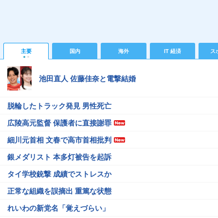
主要
国内
海外
IT 経済
ス
池田直人 佐藤佳奈と電撃結婚
脱輪したトラック発見 男性死亡
広陵高元監督 保護者に直接謝罪
細川元首相 文春で高市首相批判
銀メダリスト 本多灯被告を起訴
タイ学校銃撃 成績でストレスか
正常な組織を誤摘出 重篤な状態
れいわの新党名「覚えづらい」