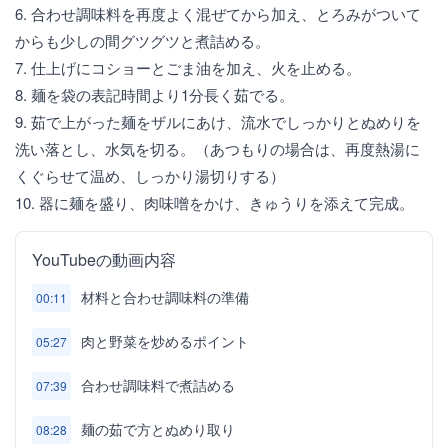
6. 合わせ調味料を再度よく混ぜてから加え、とろみがついて
からも少しの間グツグツと煮詰める。
7. 仕上げにコショーとごま油を加え、火を止める。
8. 麺を袋の表記時間より1分長く茹でる。
9. 茹で上がった麺をザルにあけ、流水でしっかりとぬめりを
洗い落とし、水気を切る。（あつもりの場合は、再度熱湯に
くぐらせて温め、しっかり湯切りする）
10. 器に麺を盛り、肉味噌をかけ、きゅうりを添えて完成。
YouTubeの動画内容
材料と合わせ調味料の準備
00:11
肉と野菜を炒めるポイント
05:27
合わせ調味料で煮詰める
07:39
麺の茹で方とぬめり取り
08:28