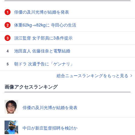
俳優の及川光博が結婚を発表
1
体重62kg→82kgに 寺田心の生活
2
須江監督 女子部員に3条件提示
3
池田直人 佐藤佳奈と電撃結婚
4
朝ドラ 次週予告に「ゲンナリ」
5
総合ニュースランキングをもっと見る
画像アクセスランキング
俳優の及川光博が結婚を発表
中日が新庄監督招聘を検討か