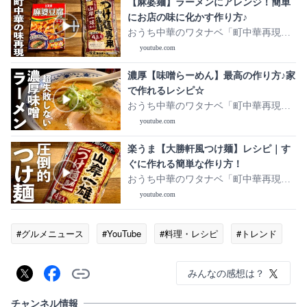
【麻婆麺】ラーメンにアレンジ！簡単
にお店の味に化かす作り方♪
おうち中華のワタナベ「町中華再現レ
シピ」
youtube.com
濃厚【味噌らーめん】最高の作り方♪家
で作れるレシピ☆
おうち中華のワタナベ「町中華再現レ
シピ」
youtube.com
楽うま【大勝軒風つけ麺】レシピ｜す
ぐに作れる簡単な作り方！
おうち中華のワタナベ「町中華再現レ
シピ」
youtube.com
#グルメニュース
#YouTube
#料理・レシピ
#トレンド
みんなの感想は？
チャンネル情報