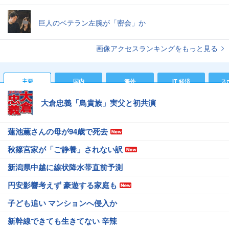
巨人のベテラン左腕が「密会」か
画像アクセスランキングをもっと見る
主要
国内
海外
IT 経済
ス
大倉忠義「鳥貴族」実父と初共演
蓮池薫さんの母が94歳で死去
秋篠宮家が「ご静養」されない訳
新潟県中越に線状降水帯直前予測
円安影響考えず 豪遊する家庭も
子ども追い マンションへ侵入か
新幹線できても生きてない 辛辣