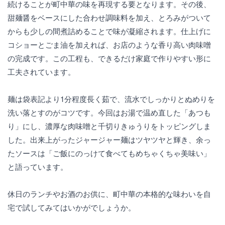
続けることが町中華の味を再現する要となります。その後、
甜麺醤をベースにした合わせ調味料を加え、とろみがついて
からも少しの間煮詰めることで味が凝縮されます。仕上げに
コショーとごま油を加えれば、お店のような香り高い肉味噌
の完成です。この工程も、できるだけ家庭で作りやすい形に
工夫されています。
麺は袋表記より1分程度長く茹で、流水でしっかりとぬめりを
洗い落とすのがコツです。今回はお湯で温め直した「あつも
り」にし、濃厚な肉味噌と千切りきゅうりをトッピングしま
した。出来上がったジャージャー麺はツヤツヤと輝き、余っ
たソースは「ご飯にのっけて食べてもめちゃくちゃ美味い」
と語っています。
休日のランチやお酒のお供に、町中華の本格的な味わいを自
宅で試してみてはいかがでしょうか。