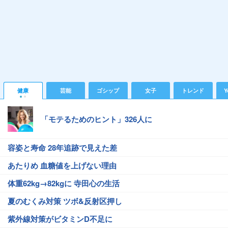
健康
芸能
ゴシップ
女子
トレンド
Y
「モテるためのヒント」326人に
容姿と寿命 28年追跡で見えた差
あたりめ 血糖値を上げない理由
体重62kg→82kgに 寺田心の生活
夏のむくみ対策 ツボ&反射区押し
紫外線対策がビタミンD不足に