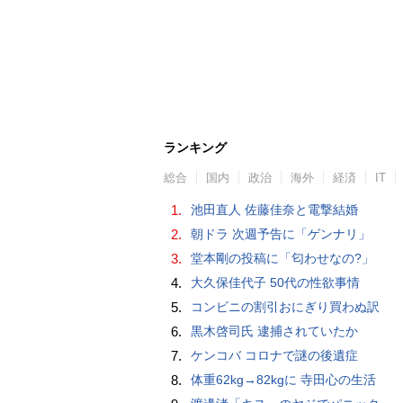
ランキング
総合
国内
政治
海外
経済
IT
1.
池田直人 佐藤佳奈と電撃結婚
2.
朝ドラ 次週予告に「ゲンナリ」
3.
堂本剛の投稿に「匂わせなの?」
4.
大久保佳代子 50代の性欲事情
5.
コンビニの割引おにぎり買わぬ訳
6.
黒木啓司氏 逮捕されていたか
7.
ケンコバ コロナで謎の後遺症
8.
体重62kg→82kgに 寺田心の生活