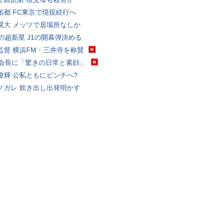
佑都 FC東京で現役続行へ
滉大 メッツで居場所なしか
歳の超新星 J1の開幕弾決める
監督 横浜FM・三井寺を称賛
FA会長に「驚きの日常と素顔」
凌輝 公私ともにピンチへ?
ノガレ 炊き出し出発明かす