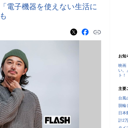
ら「電子機器を使えない生活に
も
お知
映画
い。
ト！
主要
台風
脱輪
日本
計2
タイ