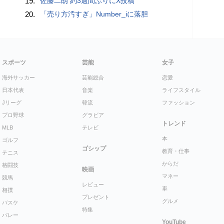
19.
佐藤二朗 約3週間ぶりにX投稿
20.
「売り方汚すぎ」Number_iに落胆
スポーツ
芸能
女子
海外サッカー
芸能総合
恋愛
日本代表
音楽
ライフスタイル
Jリーグ
韓流
ファッション
プロ野球
グラビア
トレンド
MLB
テレビ
本
ゴルフ
ゴシップ
教育・仕事
テニス
からだ
格闘技
映画
マネー
競馬
レビュー
車
相撲
プレゼント
グルメ
バスケ
特集
バレー
YouTube