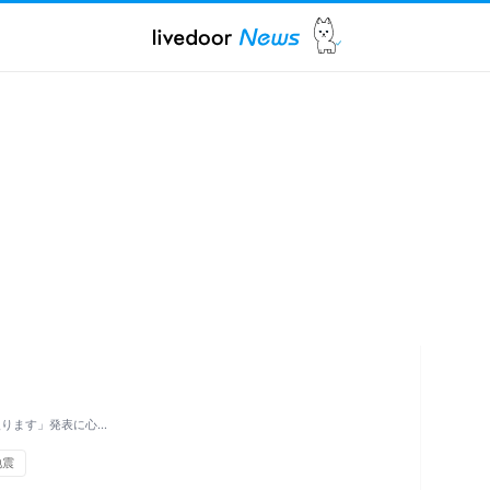
入ります」発表に心…
地震