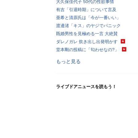
大久保佳代子 50代の性欲事情
有吉「引退時期」について言及
亜希と清原氏は「今が一番いい」
渡邊渚「キス」のヤジでパニック
既婚男性を見極める一言 大絶賛
ダレノガレ 炊き出し出発明かす
堂本剛の投稿に「匂わせなの?」
もっと見る
ライブドアニュースを読もう！