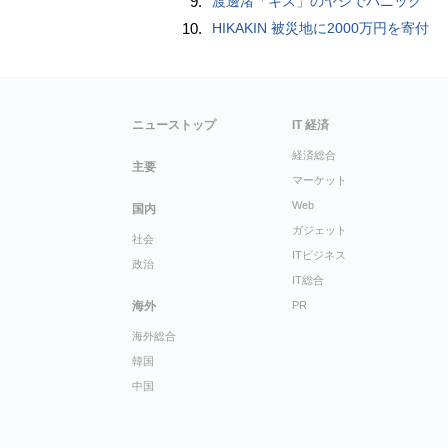
9.
渡邊渚「キス」のヤジでパニック
10.
HIKAKIN 被災地に2000万円を寄付
ニューストップ
IT 経済
経済総合
主要
マーケット
Web
国内
ガジェット
社会
ITビジネス
政治
IT総合
海外
PR
海外総合
韓国
中国