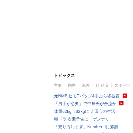
トピックス
主要
国内
海外
IT 経済
スポーツ
元NMB ヒモTバッグ&手ぶら姿披露
「男手が必要」で中居氏が合流か
体重62kg→82kgに 寺田心の生活
朝ドラ 次週予告に「ゲンナリ」
「売り方汚すぎ」Number_iに落胆