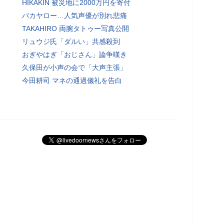
HIKAKIN 被災地に2000万円を寄付
バカヤロー…人気声優が別れ悲痛
TAKAHIRO 両腕タトゥー写真公開
リュウジ氏「ダルい」共感殺到
おぎやはぎ「おじさん」論争嘆き
久保田が小声の会で「大声主張」
今田耕司 マネの通過儀礼を告白