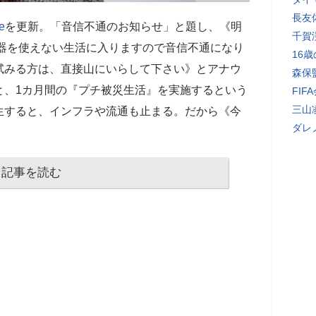
長友
e
を更新。「音信不通のお知らせ」と題し、《明
千賀
機器を使えない生活に入りますので音信不通になり
16
試みる方は、直接山にいらして下さい》とアナウ
森保
と、1カ月間の『プチ被災生活』を実施するという
FI
三山
生すると、インフラや流通も止まる。だから《今
ダレ
記事を読む