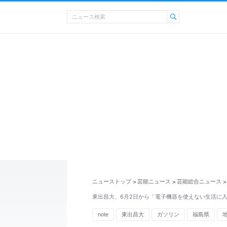
ニューストップ
芸能ニュース
芸能総合ニュース
>
>
>
東出昌大、6月2日から「電子機器を使えない生活に
note
東出昌大
ガソリン
福島県