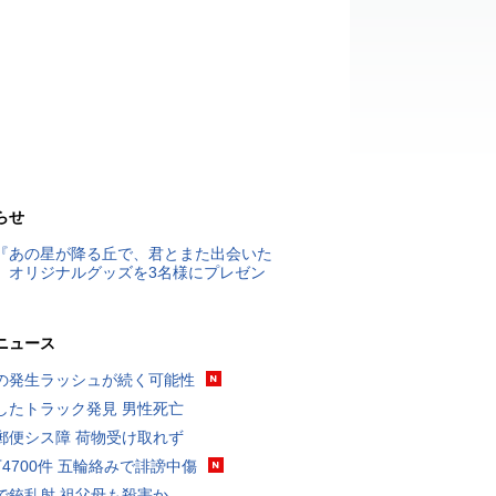
らせ
『あの星が降る丘で、君とまた出会いた
』オリジナルグッズを3名様にプレゼン
ニュース
の発生ラッシュが続く可能性
したトラック発見 男性死亡
郵便シス障 荷物受け取れず
万4700件 五輪絡みで誹謗中傷
で銃乱射 祖父母も殺害か