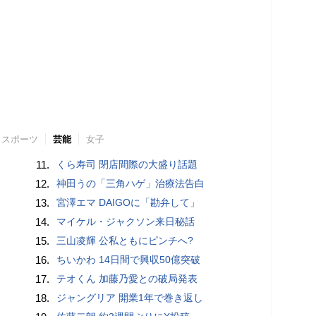
スポーツ
芸能
女子
11.
くら寿司 閉店間際の大盛り話題
12.
神田うの「三角ハゲ」治療法告白
13.
宮澤エマ DAIGOに「勘弁して」
14.
マイケル・ジャクソン来日秘話
15.
三山凌輝 公私ともにピンチへ?
16.
ちいかわ 14日間で興収50億突破
17.
テオくん 加藤乃愛との破局発表
18.
ジャングリア 開業1年で巻き返し