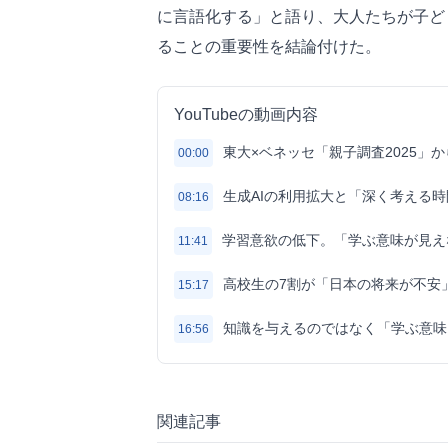
に言語化する」と語り、大人たちが子ど
ることの重要性を結論付けた。
YouTubeの動画内容
東大×ベネッセ「親子調査2025」
00:00
生成AIの利用拡大と「深く考える
08:16
学習意欲の低下。「学ぶ意味が見え
11:41
高校生の7割が「日本の将来が不安
15:17
知識を与えるのではなく「学ぶ意味
16:56
関連記事