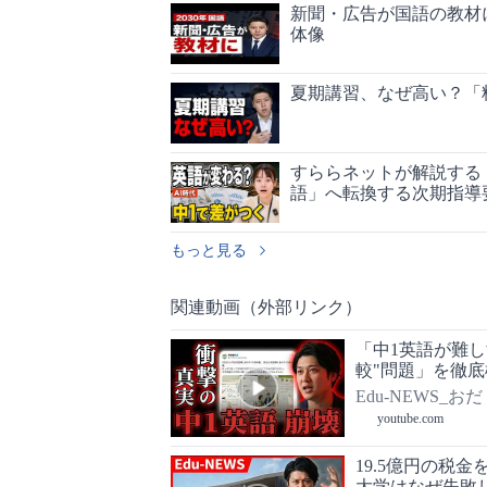
新聞・広告が国語の教材
体像
夏期講習、なぜ高い？「
すららネットが解説する
語」へ転換する次期指導
もっと見る
関連動画（外部リンク）
「中1英語が難
較"問題」を徹底
Edu-NEWS_おだ
youtube.com
19.5億円の税
大学はなぜ失敗