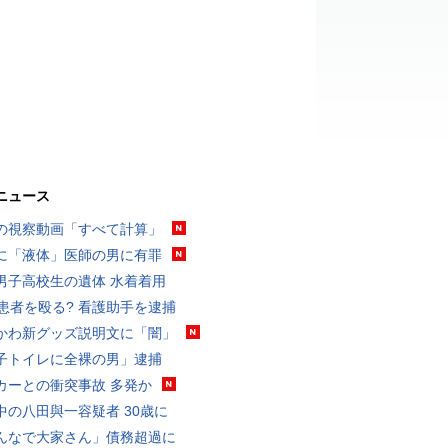
ニュース
の視察動画「すべて計算」
に「液体」医師の男に有罪
男子高校生の遺体 水着着用
歳患者を殴る? 看護助手を逮捕
かわ新グッズ説明文に「闇」
子トイレに全裸の男」逮捕
カーとの衝突事故 多発か
中の八田與一容疑者 30歳に
んなで大家さん」債務超過に