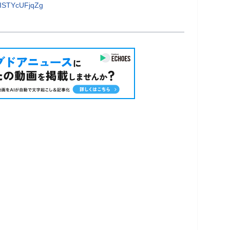
ISTYcUFjqZg