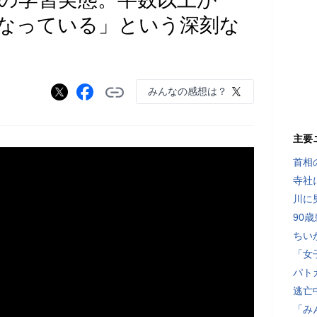
なっている」という深刻な
みんなの感想は？
主要
首相
寺社
川に
90
ちい
「女
パト
逃亡
「み