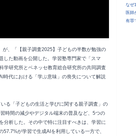
なぜ
医師
有罪
_おだ」が、「【親子調査2025】子どもの半数が勉強の
と題した動画を公開した。学習塾専門家で「スマ
科学研究所とベネッセ教育総合研究所の共同調査
AI時代における「学ぶ意味」の喪失について解説
れている「子どもの生活と学びに関する親子調査」の
学習時間の減少やデジタル端末の普及など、5つの
を分析した。その中で特に注目すべきは、学習に
57.7%が学習で生成AIを利用している一方で、