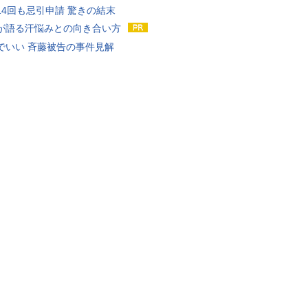
14回も忌引申請 驚きの結末
が語る汗悩みとの向き合い方
でいい 斉藤被告の事件見解