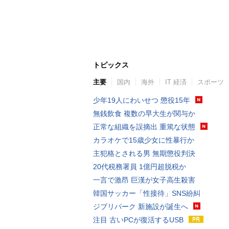
トピックス
主要
国内
海外
IT 経済
スポーツ
少年19人にわいせつ 懲役15年
無銭飲食 複数の早大生が関与か
正常な組織を誤摘出 重篤な状態
カラオケで15歳少女に性暴行か
主犯格とされる男 無期懲役判決
20代税務署員 1億円超脱税か
一言で激昂 巨漢が女子高生殺害
韓国サッカー「性接待」SNS紛糾
ジブリパーク 新施設が誕生へ
注目 古いPCが復活するUSB