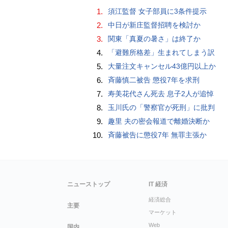
1.
須江監督 女子部員に3条件提示
2.
中日が新庄監督招聘を検討か
3.
関東「真夏の暑さ」は終了か
4.
「避難所格差」生まれてしまう訳
5.
大量注文キャンセル43億円以上か
6.
斉藤慎二被告 懲役7年を求刑
7.
寿美花代さん死去 息子2人が追悼
8.
玉川氏の「警察官が死刑」に批判
9.
趣里 夫の密会報道で離婚決断か
10.
斉藤被告に懲役7年 無罪主張か
ニューストップ
IT 経済
経済総合
主要
マーケット
Web
国内