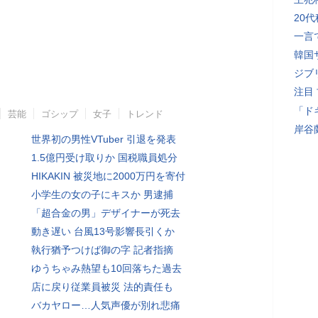
20
一言
韓国
ジブ
注目
「ド
芸能
ゴシップ
女子
トレンド
岸谷
世界初の男性VTuber 引退を発表
1.5億円受け取りか 国税職員処分
HIKAKIN 被災地に2000万円を寄付
小学生の女の子にキスか 男逮捕
「超合金の男」デザイナーが死去
動き遅い 台風13号影響長引くか
執行猶予つけば御の字 記者指摘
ゆうちゃみ熱望も10回落ちた過去
店に戻り従業員被災 法的責任も
バカヤロー…人気声優が別れ悲痛