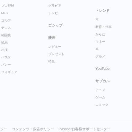
プロ野球
グラビア
トレンド
MLB
テレビ
本
ゴルフ
ゴシップ
教育・仕事
テニス
からだ
格闘技
映画
マネー
競馬
レビュー
車
相撲
プレゼント
グルメ
バスケ
特集
バレー
YouTube
フィギュア
サブカル
アニメ
ゲーム
コミック
リシー
コンテンツ・広告ポリシー
livedoorお客様サポートセンター