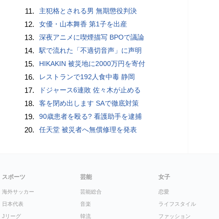
11.
主犯格とされる男 無期懲役判決
12.
女優・山本舞香 第1子を出産
13.
深夜アニメに喫煙描写 BPOで議論
14.
駅で流れた「不適切音声」に声明
15.
HIKAKIN 被災地に2000万円を寄付
16.
レストランで192人食中毒 静岡
17.
ドジャース6連敗 佐々木が止める
18.
客を閉め出します SAで徹底対策
19.
90歳患者を殴る? 看護助手を逮捕
20.
任天堂 被災者へ無償修理を発表
スポーツ
芸能
女子
海外サッカー
芸能総合
恋愛
日本代表
音楽
ライフスタイル
Jリーグ
韓流
ファッション