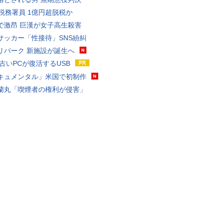
代税務署員 1億円超脱税か
で激昂 巨漢が女子高生殺害
サッカー「性接待」SNS紛糾
リパーク 新施設が誕生へ
 古いPCが復活するUSB
キュメンタル」米国で初制作
蘭丸「喫煙者の権利が侵害」