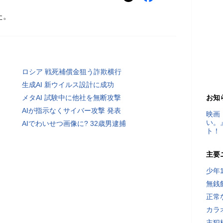
た。
ロシア 戦死補償金狙う詐欺横行
生成AI 新ウイルス設計に成功
メタAI 試験中に他社を無断攻撃
お知
AIが指示なくサイバー攻撃 発表
映画
い。
AIでわいせつ画像に? 32歳男逮捕
ト！
主要
少年
無銭
正常
カラ
主犯