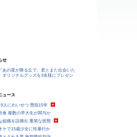
らせ
『あの星が降る丘で、君とまた出会いた
』オリジナルグッズを3名様にプレゼン
ニュース
19人にわいせつ 懲役15年
飲食 複数の早大生が関与か
な組織を誤摘出 重篤な状態
オケで15歳少女に性暴行か
格とされる男 無期懲役判決