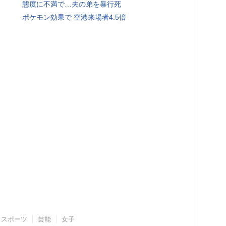
態度に不満で…夫の弟を暴行死
ポケモン効果で 空港来場者4.5倍
スポーツ
芸能
女子