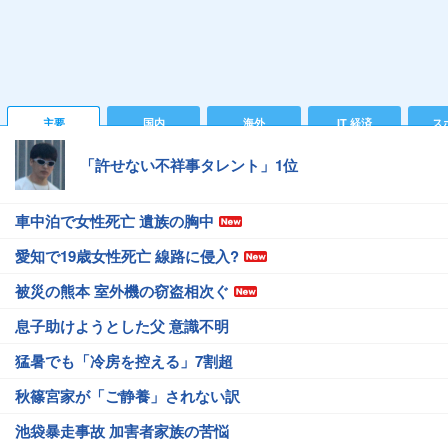
主要
国内
海外
IT 経済
ス
「許せない不祥事タレント」1位
車中泊で女性死亡 遺族の胸中
愛知で19歳女性死亡 線路に侵入?
被災の熊本 室外機の窃盗相次ぐ
息子助けようとした父 意識不明
猛暑でも「冷房を控える」7割超
秋篠宮家が「ご静養」されない訳
池袋暴走事故 加害者家族の苦悩