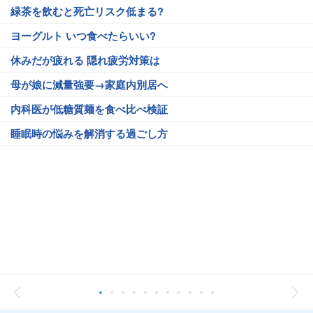
緑茶を飲むと死亡リスク低まる?
ヨーグルト いつ食べたらいい?
休みだが疲れる 隠れ疲労対策は
母が娘に減量強要→家庭内別居へ
内科医が低糖質麺を食べ比べ検証
睡眠時の悩みを解消する過ごし方