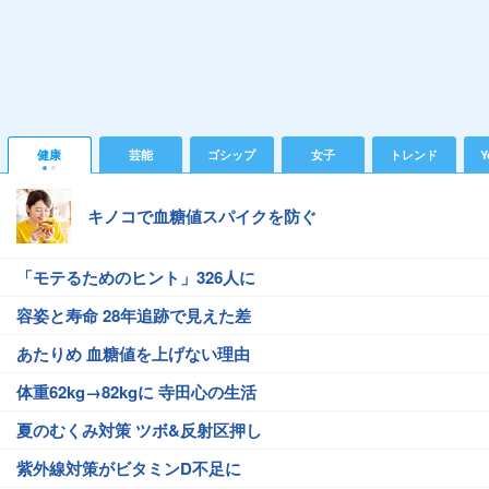
健康
芸能
ゴシップ
女子
トレンド
Y
キノコで血糖値スパイクを防ぐ
「モテるためのヒント」326人に
容姿と寿命 28年追跡で見えた差
あたりめ 血糖値を上げない理由
体重62kg→82kgに 寺田心の生活
夏のむくみ対策 ツボ&反射区押し
紫外線対策がビタミンD不足に