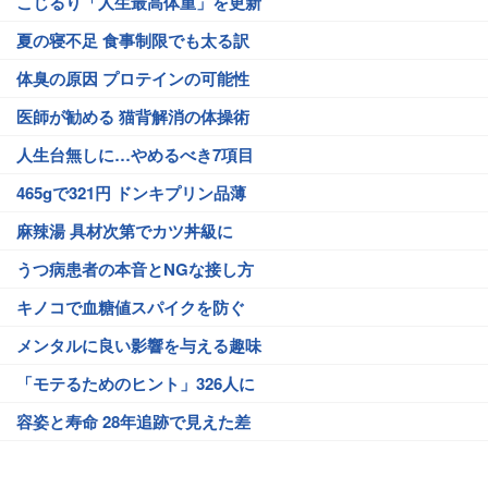
こじるり「人生最高体重」を更新
夏の寝不足 食事制限でも太る訳
体臭の原因 プロテインの可能性
医師が勧める 猫背解消の体操術
人生台無しに…やめるべき7項目
465gで321円 ドンキプリン品薄
麻辣湯 具材次第でカツ丼級に
うつ病患者の本音とNGな接し方
キノコで血糖値スパイクを防ぐ
メンタルに良い影響を与える趣味
「モテるためのヒント」326人に
容姿と寿命 28年追跡で見えた差