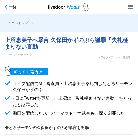
一覧
>
ニューストップ
上沼恵美子へ暴言 久保田かずのぶら謝罪「失礼極
まりない言動」
2018年12月04日11時30分
by ライブドアニュース編集部
ざっくり言うと
ライブ配信でM-1審査員・上沼恵美子を批判したとろサーモン
久保田かずのぶ
4日にTwitterを更新し、上沼に「失礼極まりない言動」をとっ
たと謝罪した
動画を配信したスーパーマラドーナ武智も、深く謝罪した
◆とろサーモンの久保田かずのぶが暴言を謝罪