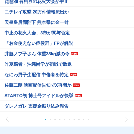
琵琶湖 有料券の花火大会が中止
ニチレイ攻撃 20万件情報流出か
天皇皇后両陛下 熊本県に金一封
中止の花火大会、3市が関与否定
「お金使えない症候群」FPが解説
井脇ノブ子さん 体重38kg減の今
昨夏覇者・沖縄尚学が初戦で敗退
なにわ男子生配信 中傷者を特定
佐藤二朗 映画配信告知でX再開か
STARTO初 博士号アイドルが快挙
ダレノガレ 支援金振り込み報告