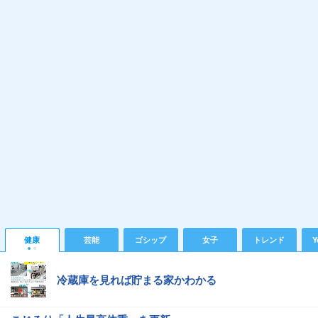
健康
芸能
ゴシップ
女子
トレンド
Y
冷蔵庫を見れば貯まる家かわかる