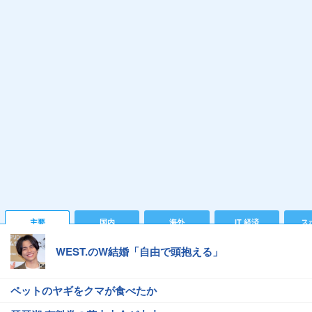
主要
国内
海外
IT 経済
ス
WEST.のW結婚「自由で頭抱える」
ペットのヤギをクマが食べたか