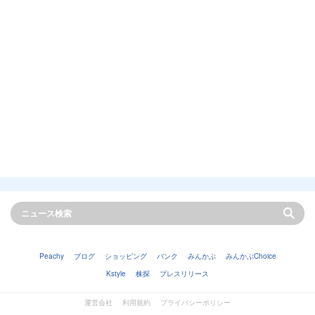
Peachy
ブログ
ショッピング
バンク
みんかぶ
みんかぶChoice
Kstyle
株探
プレスリリース
運営会社
利用規約
プライバシーポリシー