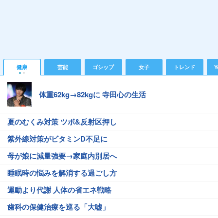
健康
芸能
ゴシップ
女子
トレンド
Y
体重62kg→82kgに 寺田心の生活
夏のむくみ対策 ツボ&反射区押し
紫外線対策がビタミンD不足に
母が娘に減量強要→家庭内別居へ
睡眠時の悩みを解消する過ごし方
運動より代謝 人体の省エネ戦略
歯科の保健治療を巡る「大嘘」