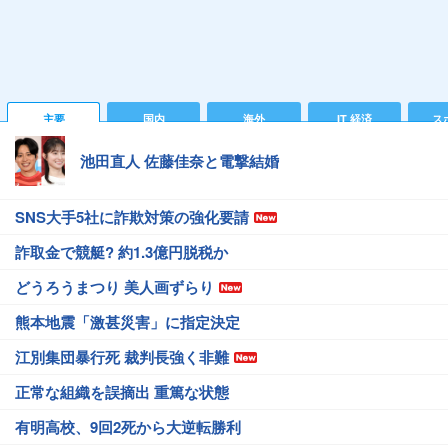
主要
国内
海外
IT 経済
ス
池田直人 佐藤佳奈と電撃結婚
SNS大手5社に詐欺対策の強化要請
詐取金で競艇? 約1.3億円脱税か
どうろうまつり 美人画ずらり
熊本地震「激甚災害」に指定決定
江別集団暴行死 裁判長強く非難
正常な組織を誤摘出 重篤な状態
有明高校、9回2死から大逆転勝利