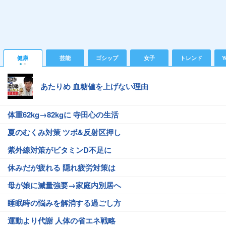
健康
芸能
ゴシップ
女子
トレンド
Y
あたりめ 血糖値を上げない理由
体重62kg→82kgに 寺田心の生活
夏のむくみ対策 ツボ&反射区押し
紫外線対策がビタミンD不足に
休みだが疲れる 隠れ疲労対策は
母が娘に減量強要→家庭内別居へ
睡眠時の悩みを解消する過ごし方
運動より代謝 人体の省エネ戦略