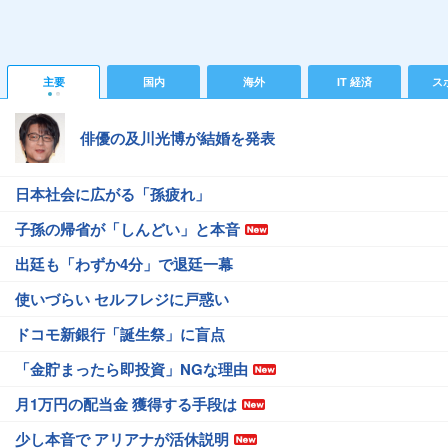
主要
国内
海外
IT 経済
ス
俳優の及川光博が結婚を発表
日本社会に広がる「孫疲れ」
子孫の帰省が「しんどい」と本音
出廷も「わずか4分」で退廷一幕
使いづらい セルフレジに戸惑い
ドコモ新銀行「誕生祭」に盲点
「金貯まったら即投資」NGな理由
月1万円の配当金 獲得する手段は
少し本音で アリアナが活休説明