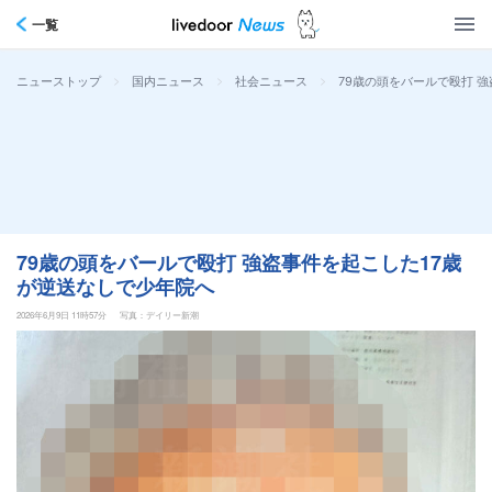
一覧
>
>
>
79歳の頭をバールで殴打 
ニューストップ
国内ニュース
社会ニュース
79歳の頭をバールで殴打 強盗事件を起こした17歳
が逆送なしで少年院へ
2026年6月9日 11時57分
写真：デイリー新潮