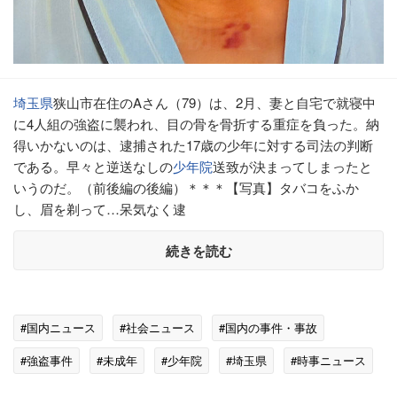
埼玉県
狭山市在住のAさん（79）は、2月、妻と自宅で就寝中
に4人組の強盗に襲われ、目の骨を骨折する重症を負った。納
得いかないのは、逮捕された17歳の少年に対する司法の判断
である。早々と逆送なしの
少年院
送致が決まってしまったと
いうのだ。（前後編の後編）＊＊＊【写真】タバコをふか
し、眉を剃って…呆気なく逮
続きを読む
#国内ニュース
#社会ニュース
#国内の事件・事故
#強盗事件
#未成年
#少年院
#埼玉県
#時事ニュース