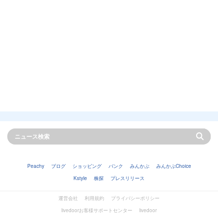
Peachy
ブログ
ショッピング
バンク
みんかぶ
みんかぶChoice
Kstyle
株探
プレスリリース
運営会社
利用規約
プライバシーポリシー
livedoorお客様サポートセンター
livedoor