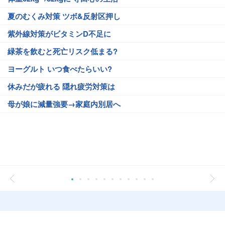
夏のむくみ対策 ツボ&反射区押し
紫外線対策がビタミンD不足に
緑茶を飲むと死亡リスク低まる?
ヨーグルト いつ食べたらいい?
休みだが疲れる 隠れ疲労対策は
母が娘に減量強要→家庭内別居へ