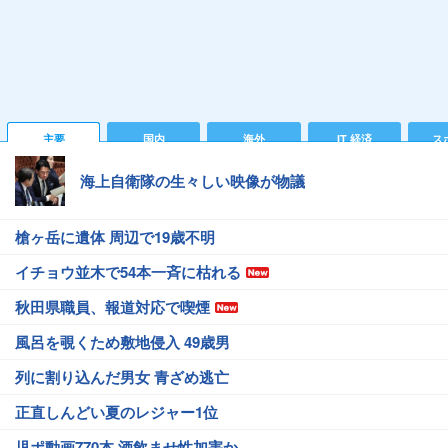
主要
国内
海外
IT 経済
ス
海上自衛隊の生々しい映像が物議
槍ヶ岳に遺体 周辺で19歳不明
イチョウ並木で54本一斉に枯れる
秋田県職員、報道対応で喫煙
風呂を覗くため敷地侵入 49歳男
列に割り込んだ男女 青ざめ逃亡
正直しんどい夏のレジャー1位
児ポ動画770本 酒飲ませ性加害か