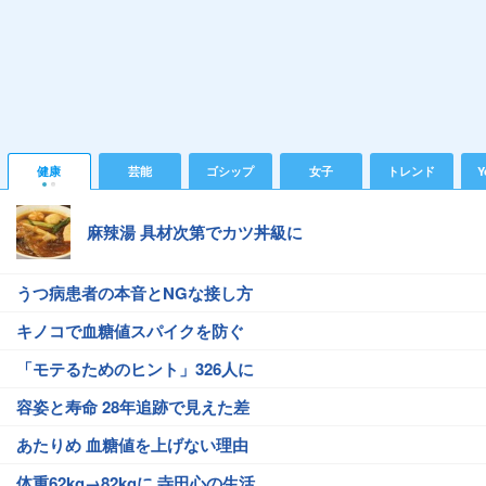
健康
芸能
ゴシップ
女子
トレンド
Y
麻辣湯 具材次第でカツ丼級に
うつ病患者の本音とNGな接し方
キノコで血糖値スパイクを防ぐ
「モテるためのヒント」326人に
容姿と寿命 28年追跡で見えた差
あたりめ 血糖値を上げない理由
体重62kg→82kgに 寺田心の生活