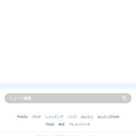
Peachy
ブログ
ショッピング
バンク
みんかぶ
みんかぶChoice
Kstyle
株探
プレスリリース