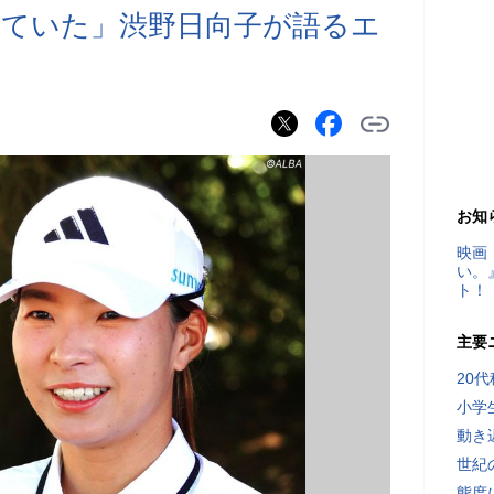
ていた」渋野日向子が語るエ
お知
映画
い。
ト！
主要
20
小学
動き
世紀
態度