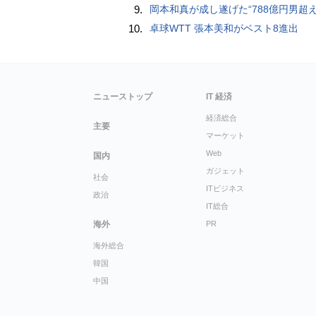
9.
岡本和真が成し遂げた“788億円男超え” いつのまにか「3位」…見据える球団
10.
卓球WTT 張本美和がベスト8進出
ニューストップ
IT 経済
経済総合
主要
マーケット
Web
国内
ガジェット
社会
ITビジネス
政治
IT総合
海外
PR
海外総合
韓国
中国