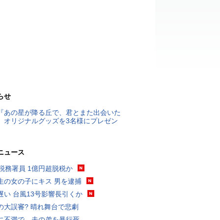
らせ
『あの星が降る丘で、君とまた出会いた
』オリジナルグッズを3名様にプレゼン
ニュース
代税務署員 1億円超脱税か
生の女の子にキス 男を逮捕
遅い 台風13号影響長引くか
の大誤審? 晴れ舞台で悲劇
に不満で…夫の弟を暴行死