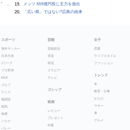
記録更新
19.
メッツ 559億円投じ主力を放出
20.
「広い島」ではない?広島の由来
スポーツ
芸能
女子
海外サッカー
芸能総合
恋愛
日本代表
音楽
ライフスタイル
Jリーグ
韓流
ファッション
プロ野球
グラビア
トレンド
MLB
テレビ
本
ゴルフ
ゴシップ
教育・仕事
テニス
からだ
格闘技
映画
マネー
競馬
レビュー
車
相撲
プレゼント
グルメ
バスケ
特集
バレー