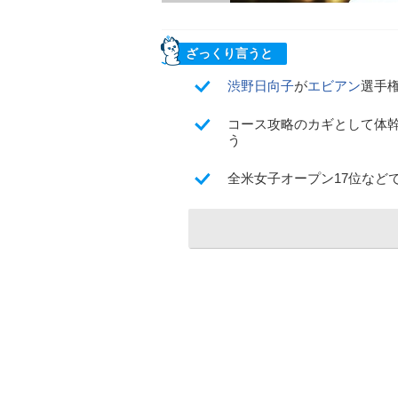
ざっくり言うと
渋野日向子
が
エビアン
選手
コース攻略のカギとして体
う
全米女子オープン17位など