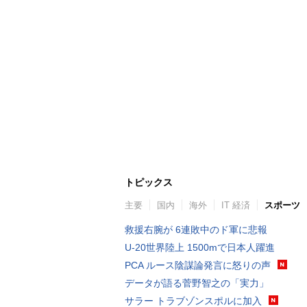
トピックス
主要
国内
海外
IT 経済
スポーツ
救援右腕が 6連敗中のド軍に悲報
U-20世界陸上 1500mで日本人躍進
PCA ルース陰謀論発言に怒りの声
データが語る菅野智之の「実力」
サラー トラブゾンスポルに加入