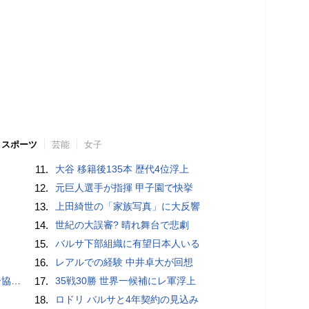
スポーツ
芸能
女子
11.
大谷 移籍後135本 歴代4位浮上
12.
元巨人選手が指揮 甲子園で快挙
13.
上田綺世の「家族写真」に大反響
14.
世紀の大誤審? 晴れ舞台で悲劇
15.
バルサ下部組織に有望日本人いる
16.
レアルでの経験 中井卓大が回想
が報道
17.
35戦30勝 世界一候補にレ軍浮上
18.
ロドリ バルサと4年契約の見込み