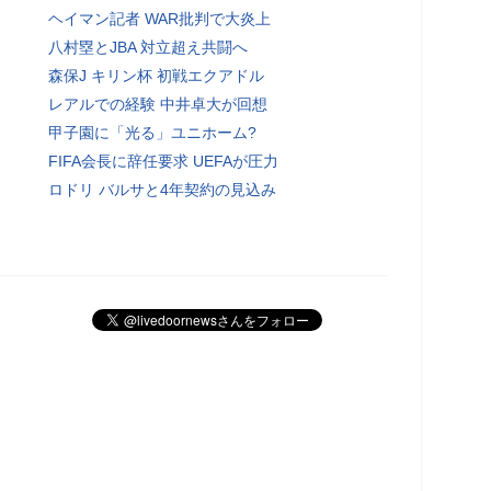
ヘイマン記者 WAR批判で大炎上
八村塁とJBA 対立超え共闘へ
森保J キリン杯 初戦エクアドル
レアルでの経験 中井卓大が回想
甲子園に「光る」ユニホーム?
FIFA会長に辞任要求 UEFAが圧力
ロドリ バルサと4年契約の見込み