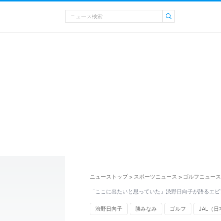
ニューストップ
スポーツニュース
ゴルフニュース
>
>
「ここに出たいと思っていた」渋野日向子が語るエビ
渋野日向子
勝みなみ
ゴルフ
JAL（
飛行機