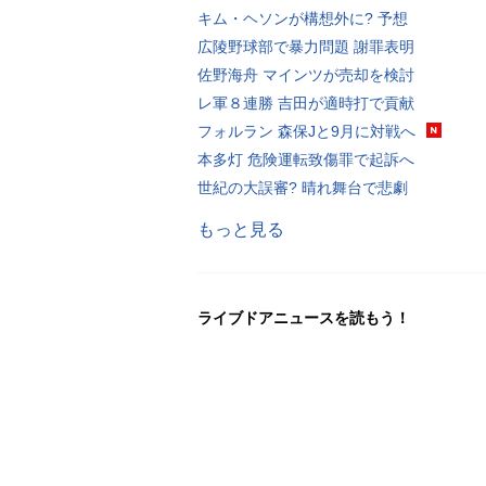
キム・ヘソンが構想外に? 予想
広陵野球部で暴力問題 謝罪表明
佐野海舟 マインツが売却を検討
レ軍８連勝 吉田が適時打で貢献
フォルラン 森保Jと9月に対戦へ
本多灯 危険運転致傷罪で起訴へ
世紀の大誤審? 晴れ舞台で悲劇
もっと見る
ライブドアニュースを読もう！