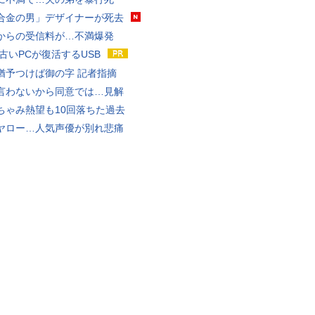
合金の男」デザイナーが死去
からの受信料が…不満爆発
 古いPCが復活するUSB
猶予つけば御の字 記者指摘
言わないから同意では…見解
ちゃみ熱望も10回落ちた過去
ヤロー…人気声優が別れ悲痛