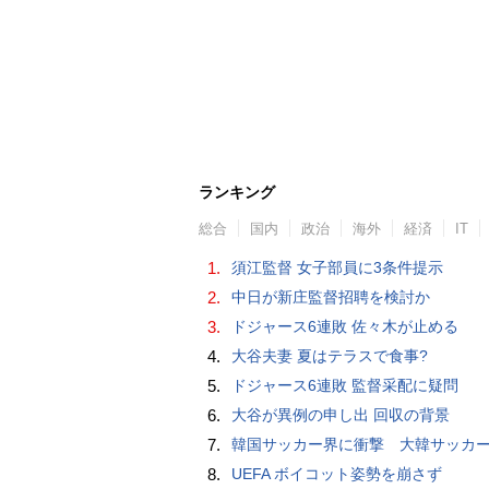
ランキング
総合
国内
政治
海外
経済
IT
1.
須江監督 女子部員に3条件提示
2.
中日が新庄監督招聘を検討か
3.
ドジャース6連敗 佐々木が止める
4.
大谷夫妻 夏はテラスで食事?
5.
ドジャース6連敗 監督采配に疑問
6.
大谷が異例の申し出 回収の背景
7.
韓国サッカー界に衝撃 大韓サッカー協会に外国人審判への“性的接待”疑惑 韓国メディア
8.
UEFA ボイコット姿勢を崩さず