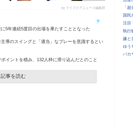
「超
by ライブドアニュース編集部
国民
注目
権に5年連続5度目の出場を果たすこととなった
執行
嫌と
幹主導のスイングと「適当」なプレーを意識するとい
ゆう
バカ
でポイントを積み、132人枠に滑り込んだとのこと
記事を読む