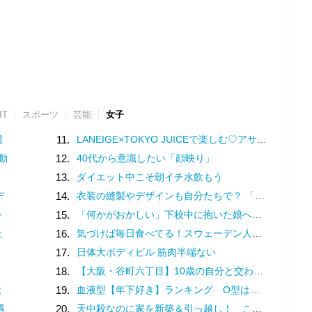
IT
スポーツ
芸能
女子
慣
11.
LANEIGE×TOKYO JUICEで楽しむ♡アサイーマンゴースムージーの特別企画
動
12.
40代から意識したい「顔映り」
13.
ダイエット中こそ朝イチ水飲もう
デ
14.
衣装の縫製やデザインも自分たちで？ 「花形」である体育祭の応援合戦がすごい
か
15.
「何かがおかしい」下校中に抱いた娘への「違和感」。母は学校へ電話するも…／家族全員でいじめと戦うということ。（2）
止
16.
気づけば毎日食べてる！スウェーデン人漫画家がリピートし続ける日本の定番食
17.
日体大ボディビル 筋肉半端ない
18.
【大阪・谷町六丁目】10歳の自分と交わした約束。名店での猛修業を経てオープンした「ma journée（マジョルネ）」が提案する、日常に寄り添うフランス菓子
状
19.
血液型【年下好き】ランキング O型は年下彼の面倒を一生みてあげたい！
遇
20.
天中殺なのに家を新築＆引っ越し！ これって大丈夫？【ユミリーのお悩み相談室】