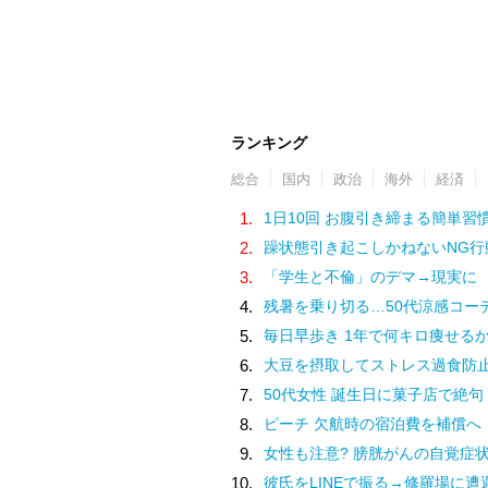
ランキング
総合
国内
政治
海外
経済
1.
1日10回 お腹引き締まる簡単習
2.
躁状態引き起こしかねないNG行
3.
「学生と不倫」のデマ→現実に
4.
残暑を乗り切る…50代涼感コー
5.
毎日早歩き 1年で何キロ痩せる
6.
大豆を摂取してストレス過食防
7.
50代女性 誕生日に菓子店で絶句
8.
ピーチ 欠航時の宿泊費を補償へ
9.
女性も注意? 膀胱がんの自覚症
10.
彼氏をLINEで振る→修羅場に遭