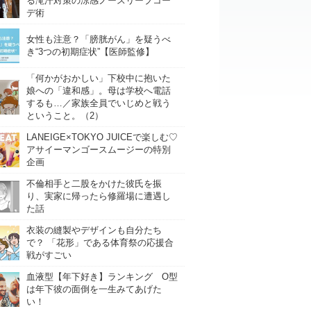
る滝汗対策の涼感ノースリーブコー
デ術
女性も注意？「膀胱がん」を疑うべ
き“3つの初期症状”【医師監修】
「何かがおかしい」下校中に抱いた
娘への「違和感」。母は学校へ電話
するも…／家族全員でいじめと戦う
ということ。（2）
LANEIGE×TOKYO JUICEで楽しむ♡
アサイーマンゴースムージーの特別
企画
不倫相手と二股をかけた彼氏を振
り、実家に帰ったら修羅場に遭遇し
た話
衣装の縫製やデザインも自分たち
で？ 「花形」である体育祭の応援合
戦がすごい
血液型【年下好き】ランキング O型
は年下彼の面倒を一生みてあげた
い！