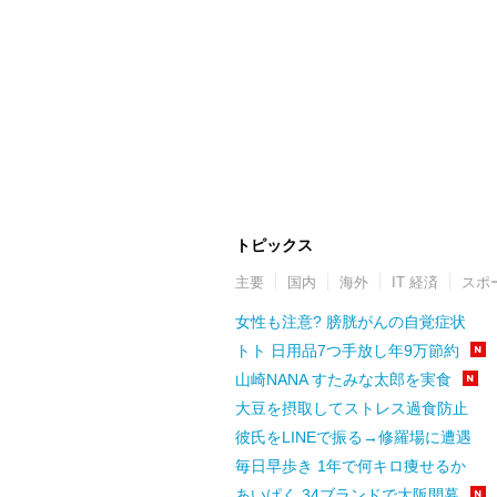
トピックス
主要
国内
海外
IT 経済
スポ
女性も注意? 膀胱がんの自覚症状
トト 日用品7つ手放し年9万節約
山崎NANA すたみな太郎を実食
大豆を摂取してストレス過食防止
彼氏をLINEで振る→修羅場に遭遇
毎日早歩き 1年で何キロ痩せるか
あいぱく 34ブランドで大阪開幕