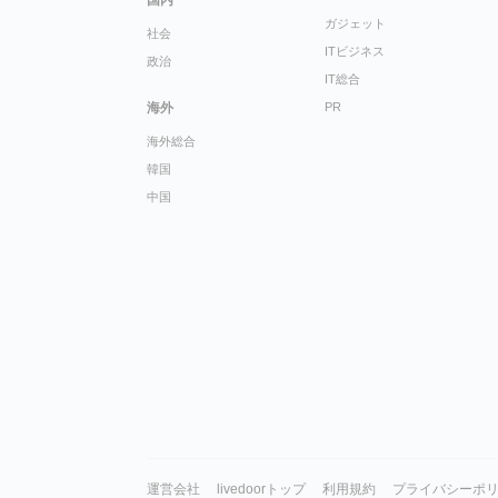
ガジェット
社会
ITビジネス
政治
IT総合
海外
PR
海外総合
韓国
中国
運営会社
livedoorトップ
利用規約
プライバシーポ