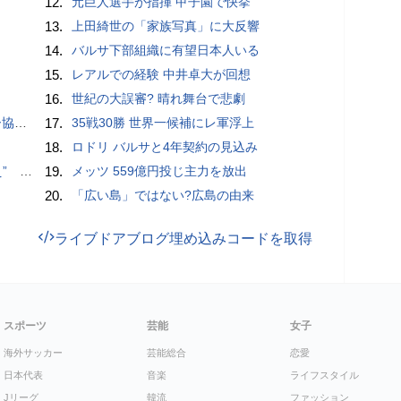
12.
元巨人選手が指揮 甲子園で快挙
13.
上田綺世の「家族写真」に大反響
14.
バルサ下部組織に有望日本人いる
15.
レアルでの経験 中井卓大が回想
16.
世紀の大誤審? 晴れ舞台で悲劇
が報道
17.
35戦30勝 世界一候補にレ軍浮上
18.
ロドリ バルサと4年契約の見込み
記録更新
19.
メッツ 559億円投じ主力を放出
20.
「広い島」ではない?広島の由来
ライブドアブログ埋め込みコードを取得
スポーツ
芸能
女子
海外サッカー
芸能総合
恋愛
日本代表
音楽
ライフスタイル
Jリーグ
韓流
ファッション