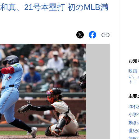
真、21号本塁打 初のMLB満
お知
映画
い。
ト！
主要
20
小学
動き
世紀
態度