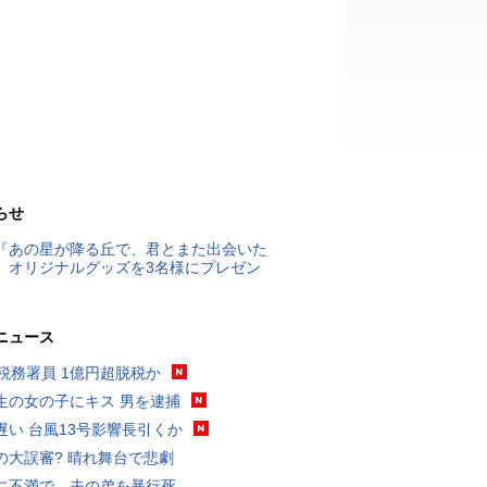
らせ
『あの星が降る丘で、君とまた出会いた
』オリジナルグッズを3名様にプレゼン
ニュース
代税務署員 1億円超脱税か
生の女の子にキス 男を逮捕
遅い 台風13号影響長引くか
の大誤審? 晴れ舞台で悲劇
に不満で…夫の弟を暴行死