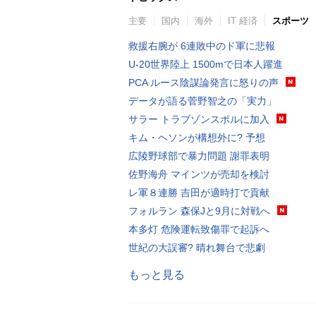
主要
国内
海外
IT 経済
スポーツ
救援右腕が 6連敗中のド軍に悲報
U-20世界陸上 1500mで日本人躍進
PCA ルース陰謀論発言に怒りの声
データが語る菅野智之の「実力」
サラー トラブゾンスポルに加入
キム・ヘソンが構想外に? 予想
広陵野球部で暴力問題 謝罪表明
佐野海舟 マインツが売却を検討
レ軍８連勝 吉田が適時打で貢献
フォルラン 森保Jと9月に対戦へ
本多灯 危険運転致傷罪で起訴へ
世紀の大誤審? 晴れ舞台で悲劇
もっと見る