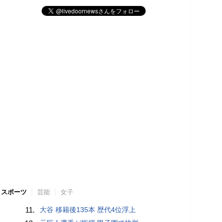
スポーツ
芸能
女子
11.
大谷 移籍後135本 歴代4位浮上