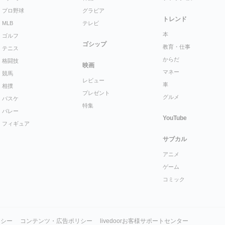
プロ野球
グラビア
トレンド
MLB
テレビ
本
ゴルフ
ゴシップ
教育・仕事
テニス
からだ
格闘技
映画
マネー
競馬
レビュー
車
相撲
プレゼント
グルメ
バスケ
特集
バレー
YouTube
フィギュア
サブカル
アニメ
ゲーム
コミック
リシー
コンテンツ・広告ポリシー
livedoorお客様サポートセンター