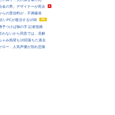
合金の男」デザイナーが死去
からの受信料が…不満爆発
 古いPCが復活するUSB
猶予つけば御の字 記者指摘
言わないから同意では…見解
ちゃみ熱望も10回落ちた過去
ヤロー…人気声優が別れ悲痛