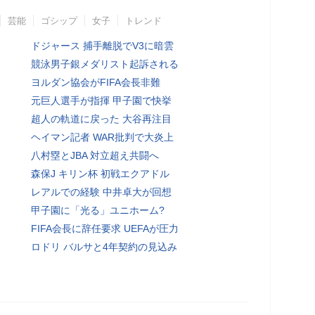
芸能
ゴシップ
女子
トレンド
ドジャース 捕手離脱でV3に暗雲
競泳男子銀メダリスト起訴される
ヨルダン協会がFIFA会長非難
元巨人選手が指揮 甲子園で快挙
超人の軌道に戻った 大谷再注目
ヘイマン記者 WAR批判で大炎上
八村塁とJBA 対立超え共闘へ
森保J キリン杯 初戦エクアドル
レアルでの経験 中井卓大が回想
甲子園に「光る」ユニホーム?
FIFA会長に辞任要求 UEFAが圧力
ロドリ バルサと4年契約の見込み