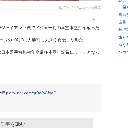
「超
by ライブドアニュース編集部
国民
注目
がジャイアンツ戦でメジャー初の満塁本塁打を放った
執行
嫌と
チームの10対0の大勝利に大きく貢献した形だ
ゆう
の日本選手移籍初年度最多本塁打記録にリーチとなっ
バカ
M‼️
pic.twitter.com/gr0WhCfqoC
記事を読む