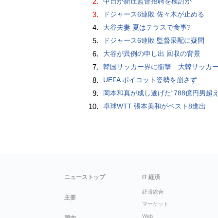
2.
中日が新庄監督招聘を検討か
3.
ドジャース6連敗 佐々木が止める
4.
大谷夫妻 夏はテラスで食事?
5.
ドジャース6連敗 監督采配に疑問
6.
大谷が異例の申し出 回収の背景
7.
韓国サッカー界に衝撃 大韓サッカー協会に外国人審判への“性的接待”疑惑 韓国メディア
8.
UEFA ボイコット姿勢を崩さず
9.
岡本和真が成し遂げた“788億円男超え” いつのまにか「3位」…見据える球団
10.
卓球WTT 張本美和がベスト8進出
ニューストップ
IT 経済
経済総合
主要
マーケット
Web
国内