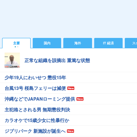
主要
国内
海外
IT 経済
ス
正常な組織を誤摘出 重篤な状態
少年19人にわいせつ 懲役15年
台風13号 桜島フェリーは減便
沖縄などでJAPANローミング提供
主犯格とされる男 無期懲役判決
カラオケで15歳少女に性暴行か
ジブリパーク 新施設が誕生へ