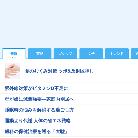
健康
芸能
ゴシップ
女子
トレンド
Y
夏のむくみ対策 ツボ&反射区押し
紫外線対策がビタミンD不足に
母が娘に減量強要→家庭内別居へ
睡眠時の悩みを解消する過ごし方
運動より代謝 人体の省エネ戦略
歯科の保健治療を巡る「大嘘」