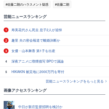
#佐藤二朗のハラスメント疑惑
#佐藤二朗
#エンタメ・芸能ニュース
芸能ニュースランキング
寿美花代さん死去 息子2人が追悼
1
趣里 夫の密会報道で離婚決断か
2
女優・山本舞香 第1子を出産
3
深夜アニメに喫煙描写 BPOで議論
4
HIKAKIN 被災地に2000万円を寄付
5
芸能ニュースランキングをもっと見る
画像アクセスランキング
中日が新庄監督招聘を検討か