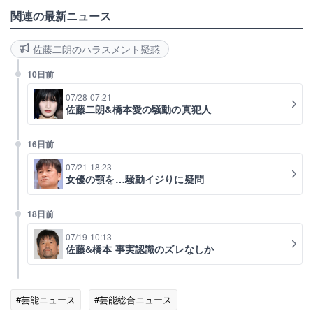
関連の最新ニュース
佐藤二朗のハラスメント疑惑
10日前
07/28 07:21
佐藤二朗&橋本愛の騒動の真犯人
16日前
07/21 18:23
女優の顎を…騒動イジりに疑問
18日前
07/19 10:13
佐藤&橋本 事実認識のズレなしか
#芸能ニュース
#芸能総合ニュース