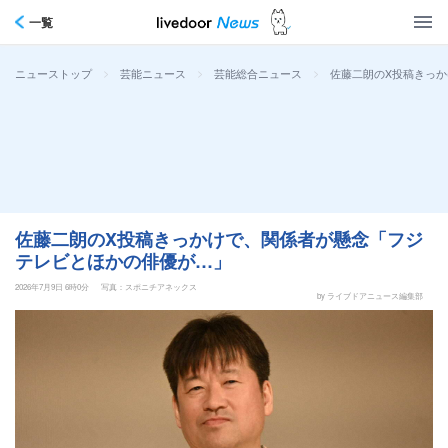
一覧
>
>
>
佐藤二朗のX投稿きっ
ニューストップ
芸能ニュース
芸能総合ニュース
佐藤二朗のX投稿きっかけで、関係者が懸念「フジ
テレビとほかの俳優が…」
2026年7月9日 6時0分
写真：スポニチアネックス
by ライブドアニュース編集部