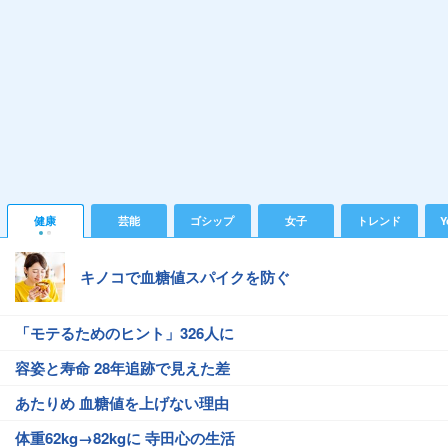
健康
芸能
ゴシップ
女子
トレンド
Y
キノコで血糖値スパイクを防ぐ
「モテるためのヒント」326人に
容姿と寿命 28年追跡で見えた差
あたりめ 血糖値を上げない理由
体重62kg→82kgに 寺田心の生活