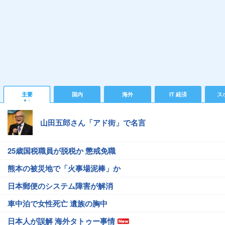
主要
国内
海外
IT 経済
ス
山田五郎さん「アド街」で名言
25歳国税職員が脱税か 懲戒免職
熊本の被災地で「火事場泥棒」か
日本郵便のシステム障害が解消
車中泊で女性死亡 遺族の胸中
日本人が誤解 海外タトゥー事情