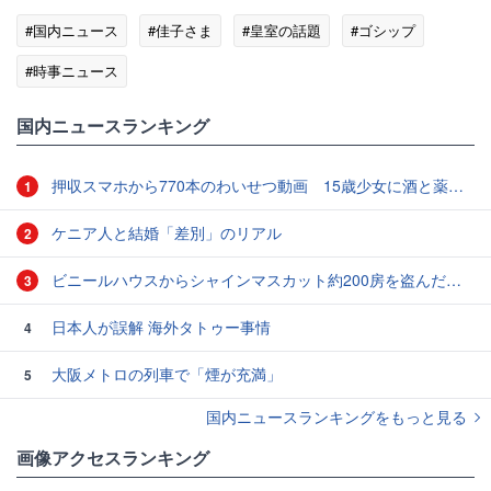
#国内ニュース
#佳子さま
#皇室の話題
#ゴシップ
#時事ニュース
国内ニュースランキング
押収スマホから770本のわいせつ動画 15歳少女に酒と薬飲ませ性的暴行か 54歳男を再逮捕 「薬もありますよ」とSNSで誘い出し
1
ケニア人と結婚「差別」のリアル
2
ビニールハウスからシャインマスカット約200房を盗んだ疑い ネットで販売か 無職の男（42）逮捕 岡山県警
3
日本人が誤解 海外タトゥー事情
4
大阪メトロの列車で「煙が充満」
5
国内ニュースランキングをもっと見る
画像アクセスランキング