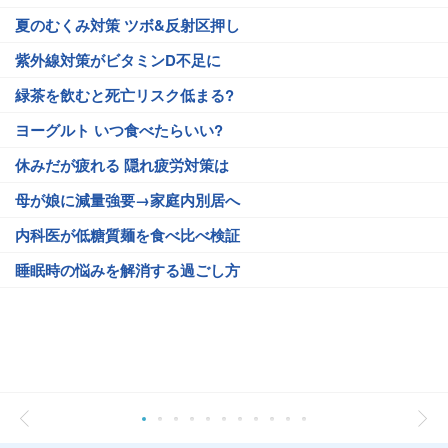
夏のむくみ対策 ツボ&反射区押し
紫外線対策がビタミンD不足に
緑茶を飲むと死亡リスク低まる?
ヨーグルト いつ食べたらいい?
休みだが疲れる 隠れ疲労対策は
母が娘に減量強要→家庭内別居へ
内科医が低糖質麺を食べ比べ検証
睡眠時の悩みを解消する過ごし方