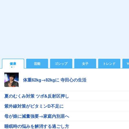
健康
芸能
ゴシップ
女子
トレンド
Y
体重62kg→82kgに 寺田心の生活
夏のむくみ対策 ツボ&反射区押し
紫外線対策がビタミンD不足に
母が娘に減量強要→家庭内別居へ
睡眠時の悩みを解消する過ごし方