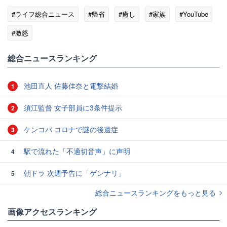
#ライフ総合ニュース
#帰省
#癒し
#家族
#YouTube
#激怒
総合ニュースランキング
池田直人 佐藤佳奈と電撃結婚
1
須江監督 女子部員に3条件提示
2
ケンコバ コロナで謎の後遺症
3
駅で流れた「不適切音声」に声明
4
朝ドラ 次週予告に「ゲンナリ」
5
総合ニュースランキングをもっと見る
画像アクセスランキング