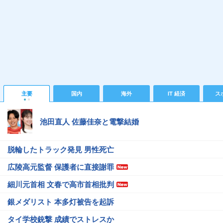
主要
国内
海外
IT 経済
ス
池田直人 佐藤佳奈と電撃結婚
脱輪したトラック発見 男性死亡
広陵高元監督 保護者に直接謝罪
細川元首相 文春で高市首相批判
銀メダリスト 本多灯被告を起訴
タイ学校銃撃 成績でストレスか