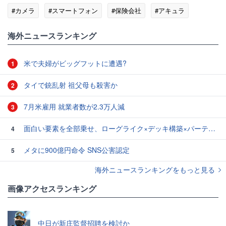
#カメラ
#スマートフォン
#保険会社
#アキュラ
#ブローカー
海外ニュースランキング
米で夫婦がビッグフットに遭遇?
1
タイで銃乱射 祖父母も殺害か
2
7月米雇用 就業者数が2.3万人減
3
面白い要素を全部乗せ、ローグライク×デッキ構築×パーティ制RPGの「Chrono Ark」を遊んでみた
4
メタに900億円命令 SNS公害認定
5
海外ニュースランキングをもっと見る
画像アクセスランキング
中日が新庄監督招聘を検討か