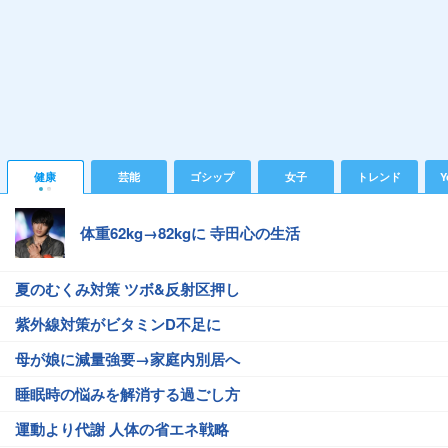
健康
芸能
ゴシップ
女子
トレンド
Y
体重62kg→82kgに 寺田心の生活
夏のむくみ対策 ツボ&反射区押し
紫外線対策がビタミンD不足に
母が娘に減量強要→家庭内別居へ
睡眠時の悩みを解消する過ごし方
運動より代謝 人体の省エネ戦略