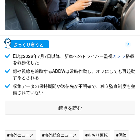
ざっくり言うと
EUは2026年7月7日以降、新車へのドライバー監視
カメラ
搭載
を義務化した
顔や視線を追跡するADDWは常時作動し、オフにしても再起動
するとされる
収集データの保持期間や送信先が不明確で、独立監査制度も整
備されていない
続きを読む
#海外ニュース
#海外総合ニュース
#あおり運転
#保険