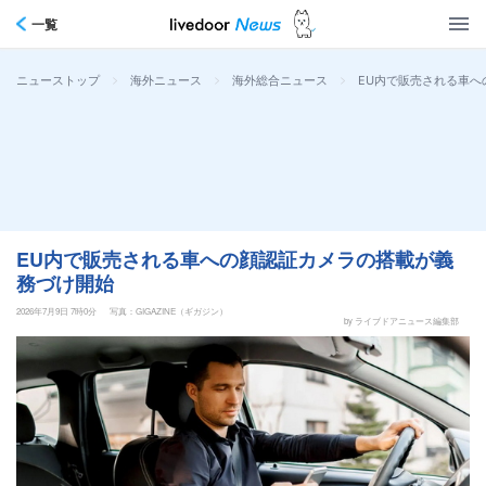
一覧
>
>
>
EU内で販売される車
ニューストップ
海外ニュース
海外総合ニュース
EU内で販売される車への顔認証カメラの搭載が義
務づけ開始
2026年7月9日 7時0分
写真：GIGAZINE（ギガジン）
by ライブドアニュース編集部