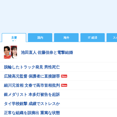
主要
国内
海外
IT 経済
ス
池田直人 佐藤佳奈と電撃結婚
脱輪したトラック発見 男性死亡
広陵高元監督 保護者に直接謝罪
細川元首相 文春で高市首相批判
銀メダリスト 本多灯被告を起訴
タイ学校銃撃 成績でストレスか
正常な組織を誤摘出 重篤な状態