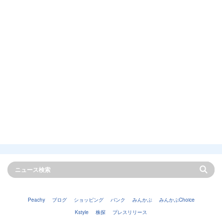
Peachy
ブログ
ショッピング
バンク
みんかぶ
みんかぶChoice
Kstyle
株探
プレスリリース