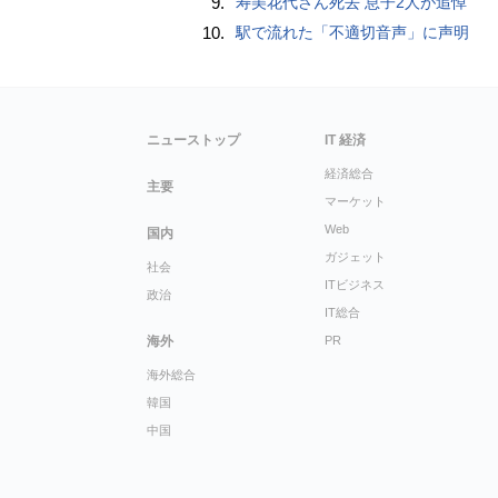
9.
寿美花代さん死去 息子2人が追悼
10.
駅で流れた「不適切音声」に声明
ニューストップ
IT 経済
経済総合
主要
マーケット
Web
国内
ガジェット
社会
ITビジネス
政治
IT総合
海外
PR
海外総合
韓国
中国