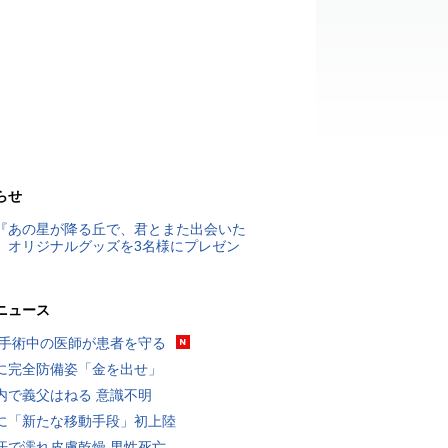
らせ
『あの星が降る丘で、君とまた出会いた
』オリジナルグッズを3名様にプレゼン
ニュース
 手術中の医師が患者を守る
に完全防備姿「金を出せ」
内で義父はねる 意識不明
に「新たな移動手段」初上陸
汗で濡れ皮膚乾燥 男性死亡