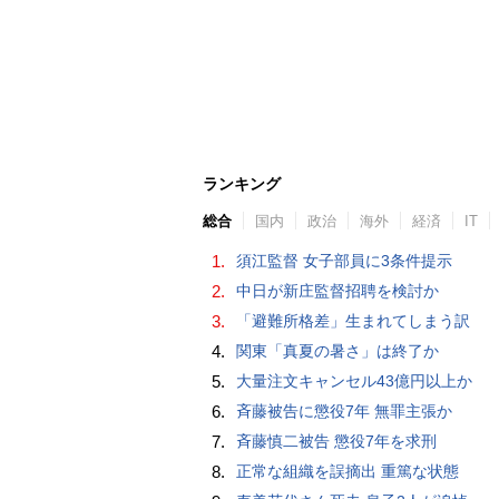
ランキング
総合
国内
政治
海外
経済
IT
1.
須江監督 女子部員に3条件提示
2.
中日が新庄監督招聘を検討か
3.
「避難所格差」生まれてしまう訳
4.
関東「真夏の暑さ」は終了か
5.
大量注文キャンセル43億円以上か
6.
斉藤被告に懲役7年 無罪主張か
7.
斉藤慎二被告 懲役7年を求刑
8.
正常な組織を誤摘出 重篤な状態