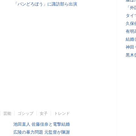
「パンどろぼう」に諏訪部ら出演
「外
タイ
久保
有明
結婚
神田
黒木
芸能
ゴシップ
女子
トレンド
池田直人 佐藤佳奈と電撃結婚
広陵の暴力問題 元監督が陳謝