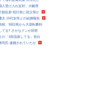
国人受け入れ反対」大幅増
で銃乱射 犯行前に祖父母か
優太 10代女性との結婚報告
高校、9回2死から大逆転勝利
してる? さかなクンが回答
うの「3回流産してる」告白
啓司氏 逮捕されていたか