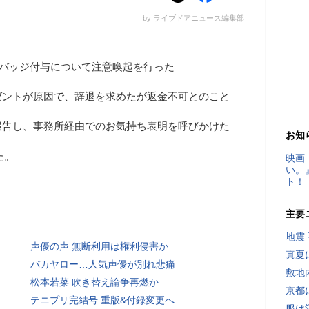
by ライブドアニュース編集部
証バッジ付与について注意喚起を行った
ゼントが原因で、辞退を求めたが返金不可とのこと
報告し、事務所経由でのお気持ち表明を呼びかけた
お知
た。
映画
い。
ト！
主要
地震
声優の声 無断利用は権利侵害か
真夏
バカヤロー…人気声優が別れ悲痛
敷地
松本若菜 吹き替え論争再燃か
京都
テニプリ完結号 重版&付録変更へ
服は