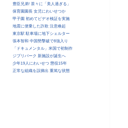
豊臣兄弟! 茶々に「美人過ぎる」
保育園園長 女児にわいせつか
甲子園 初めてビデオ検証を実施
地震に便乗した詐欺 注意喚起
東京駅 駐車場に地下シェルター
張本智和 中国勢撃破で8強入り
「ドキュメンタル」米国で初制作
ジブリパーク 新施設が誕生へ
少年19人にわいせつ 懲役15年
正常な組織を誤摘出 重篤な状態