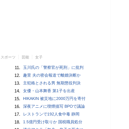
スポーツ
芸能
女子
11.
玉川氏の「警察官が死刑」に批判
12.
趣里 夫の密会報道で離婚決断か
13.
主犯格とされる男 無期懲役判決
14.
女優・山本舞香 第1子を出産
15.
HIKAKIN 被災地に2000万円を寄付
16.
深夜アニメに喫煙描写 BPOで議論
17.
レストランで192人食中毒 静岡
18.
1.5億円受け取りか 国税職員処分