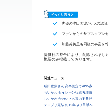
ざっくり言うと
声優の津田美波が、Xの認
ファンからのサブスクプレ
加藤英美里も同様の事案を
提供社の都合により、削除されまし
概要のみ掲載しております。
関連ニュース
成田童夢さん 高卒認定でAI95点
ちいかわ セイレーン役選考理由
ちいかわ かわいさの裏の不条理
テニプリ完結 約19年ぶり重版へ