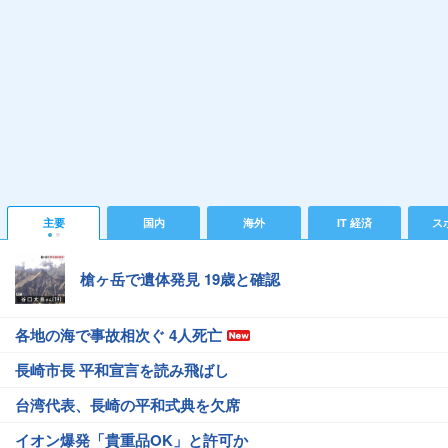
主要
国内
海外
IT 経済
ス
槍ヶ岳で遺体発見 19歳と確認
各地の海で事故相次ぐ 4人死亡
長崎市長 平和宣言を読み飛ばし
台湾代表、長崎の平和式典を欠席
イオン爆発「貴重品OK」と許可か