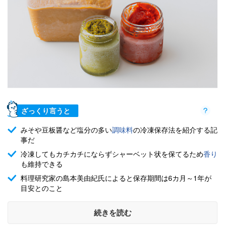
ざっくり言うと
みそや豆板醤など塩分の多い
調味料
の冷凍保存法を紹介する記
事だ
冷凍してもカチカチにならずシャーベット状を保てるため
香り
も維持できる
料理研究家の島本美由紀氏によると保存期間は6カ月～1年が
目安とのこと
続きを読む