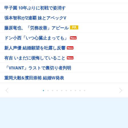
甲子園 10年ぶりに初戦で姿消す
張本智和が2連覇 妹とアベックV
藤原竜也、「労務改善」アピール
ドン小西「いつ心臓止まっても」
新人声優 結婚願望を吐露し反響
有吉 いまだに後悔していること
「VIVANT」ラストで裏切り者判明
重岡大毅&濱田崇裕 結婚W発表