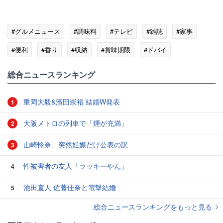
#グルメニュース
#調味料
#テレビ
#雑誌
#家事
#便利
#香り
#収納
#賞味期限
#ドバイ
総合ニュースランキング
重岡大毅&濱田崇裕 結婚W発表
1
大阪メトロの列車で「煙が充満」
2
山崎怜奈、突然妊娠だけ公表の訳
3
性被害者の友人「ラッキーやん」
4
池田直人 佐藤佳奈と電撃結婚
5
総合ニュースランキングをもっと見る