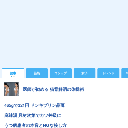
健康
芸能
ゴシップ
女子
トレンド
Y
医師が勧める 猫背解消の体操術
465gで321円 ドンキプリン品薄
麻辣湯 具材次第でカツ丼級に
うつ病患者の本音とNGな接し方