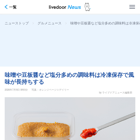
一覧
>
>
味噌や豆板醤など塩分多めの調味料は冷凍保
ニューストップ
グルメニュース
味噌や豆板醤など塩分多めの調味料は冷凍保存で風
味が長持ちする
2026年7月9日 0時0分
写真：オレンジページ☆デイリー
by ライブドアニュース編集部