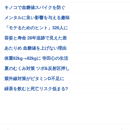
キノコで血糖値スパイクを防ぐ
メンタルに良い影響を与える趣味
「モテるためのヒント」326人に
容姿と寿命 28年追跡で見えた差
あたりめ 血糖値を上げない理由
体重62kg→82kgに 寺田心の生活
夏のむくみ対策 ツボ&反射区押し
紫外線対策がビタミンD不足に
緑茶を飲むと死亡リスク低まる?