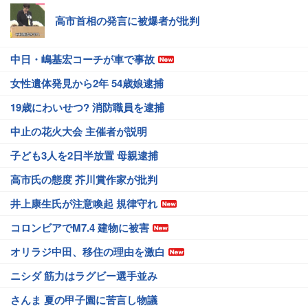
高市首相の発言に被爆者が批判
中日・嶋基宏コーチが車で事故
女性遺体発見から2年 54歳娘逮捕
19歳にわいせつ? 消防職員を逮捕
中止の花火大会 主催者が説明
子ども3人を2日半放置 母親逮捕
高市氏の態度 芥川賞作家が批判
井上康生氏が注意喚起 規律守れ
コロンビアでM7.4 建物に被害
オリラジ中田、移住の理由を激白
ニシダ 筋力はラグビー選手並み
さんま 夏の甲子園に苦言し物議