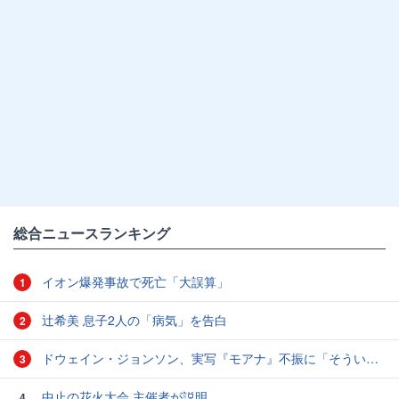
総合ニュースランキング
イオン爆発事故で死亡「大誤算」
1
辻希美 息子2人の「病気」を告白
2
ドウェイン・ジョンソン、実写『モアナ』不振に「そういうこともある」と本音
3
中止の花火大会 主催者が説明
4