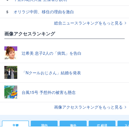
オリラジ中田、移住の理由を激白
5
総合ニュースランキングをもっと見る
画像アクセスランキング
辻希美 息子2人の「病気」を告白
「Nクールおじさん」結婚を発表
台風15号 予想外の被害も懸念
画像アクセスランキングをもっと見る
主要
国内
海外
IT 経済
ス