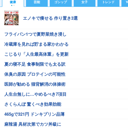
健康
芸能
ゴシップ
女子
トレンド
Y
エノキで痩せる 作り置き3選
フライパン1つで夏野菜焼き浸し
冷蔵庫を見れば貯まる家かわかる
こじるり「人生最高体重」を更新
夏の寝不足 食事制限でも太る訳
体臭の原因 プロテインの可能性
医師が勧める 猫背解消の体操術
人生台無しに…やめるべき7項目
さくらんぼ 驚くべき効果効能
465gで321円 ドンキプリン品薄
麻辣湯 具材次第でカツ丼級に