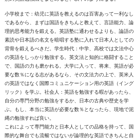
小学校まで：幼児に英語を教えるのは百害あって一利なし
であるから、まずは国語をきちんと教えて、言語能力、論
理的思考能力を鍛える。英語塾に通わせるよりも、論語の
素読や日本語の名文を暗唱する塾に入れて日本人としての
背骨を鍛えるべきだ。学生時代：中学、高校では文法中心
の英語をしっかり勉強する。英文法と知的に格闘すること
で、国語の力も磨かれる。大学に入って、将来、英語が必
要な数％になる志があるなら、その文法力の上で、英米人
の英語ではなく国際コミュニケーション用の英語（イング
リック）を学ぶ。社会人：英語を勉強する暇があったら、
自分の専門分野の勉強をするか、日本の古典や歴史を学
ぶ。もし、本当に英語が必要な数％となったら、現地で泥
縄の勉強すれば良い。
これによって専門能力と日本人としての品格を持って、国
際的な舞台でも流暢ではないが論理的な英語できちんと自