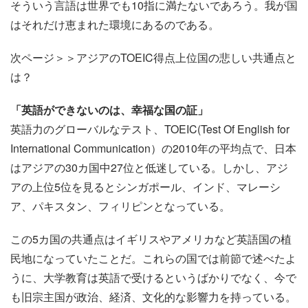
そういう言語は世界でも10指に満たないであろう。我が国
はそれだけ恵まれた環境にあるのである。
次ページ＞＞アジアのTOEIC得点上位国の悲しい共通点と
は？
「英語ができないのは、幸福な国の証」
英語力のグローバルなテスト、TOEIC(Test Of English for
International Communication）の2010年の平均点で、日本
はアジアの30カ国中27位と低迷している。しかし、アジ
アの上位5位を見るとシンガポール、インド、マレーシ
ア、パキスタン、フィリピンとなっている。
この5カ国の共通点はイギリスやアメリカなど英語国の植
民地になっていたことだ。これらの国では前節で述べたよ
うに、大学教育は英語で受けるというばかりでなく、今で
も旧宗主国が政治、経済、文化的な影響力を持っている。