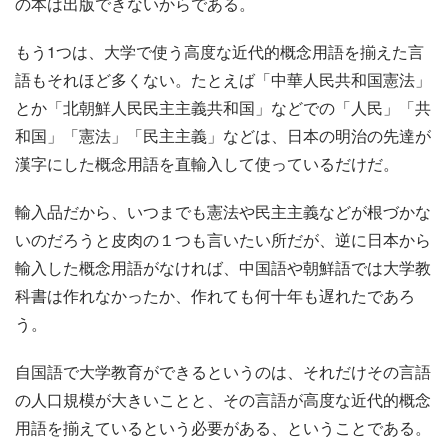
の本は出版できないからである。
もう1つは、大学で使う高度な近代的概念用語を揃えた言
語もそれほど多くない。たとえば「中華人民共和国憲法」
とか「北朝鮮人民民主主義共和国」などでの「人民」「共
和国」「憲法」「民主主義」などは、日本の明治の先達が
漢字にした概念用語を直輸入して使っているだけだ。
輸入品だから、いつまでも憲法や民主主義などが根づかな
いのだろうと皮肉の１つも言いたい所だが、逆に日本から
輸入した概念用語がなければ、中国語や朝鮮語では大学教
科書は作れなかったか、作れても何十年も遅れたであろ
う。
自国語で大学教育ができるというのは、それだけその言語
の人口規模が大きいことと、その言語が高度な近代的概念
用語を揃えているという必要がある、ということである。