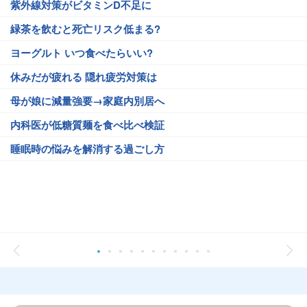
紫外線対策がビタミンD不足に
緑茶を飲むと死亡リスク低まる?
ヨーグルト いつ食べたらいい?
休みだが疲れる 隠れ疲労対策は
母が娘に減量強要→家庭内別居へ
内科医が低糖質麺を食べ比べ検証
睡眠時の悩みを解消する過ごし方