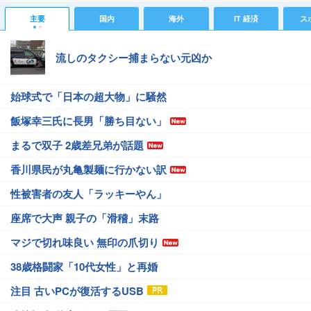
主要
国内
海外
IT 経済
ス
流しのタクシー捕まらない元凶か
始球式で「日本の超大物」に騒然
飯塚幸三氏に長男「勝ち目ない」
まるで双子 2歳差兄弟が話題
香川県民が丸亀製麺に行かない訳
性被害者の友人「ラッキーやん」
座席で大声 親子の「滑稽」末路
マジで切れ味良い 無印の爪切り
38歳格闘家「10代女性」と再婚
注目 古いPCが復活するUSB