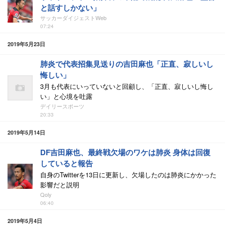
と話すしかない」
サッカーダイジェストWeb
07:24
2019年5月23日
肺炎で代表招集見送りの吉田麻也「正直、寂しいし
悔しい」
3月も代表にいっていないと回顧し、「正直、寂しいし悔し
い」と心境を吐露
デイリースポーツ
20:33
2019年5月14日
DF吉田麻也、最終戦欠場のワケは肺炎 身体は回復
していると報告
自身のTwitterを13日に更新し、欠場したのは肺炎にかかった
影響だと説明
Qoly
06:40
2019年5月4日