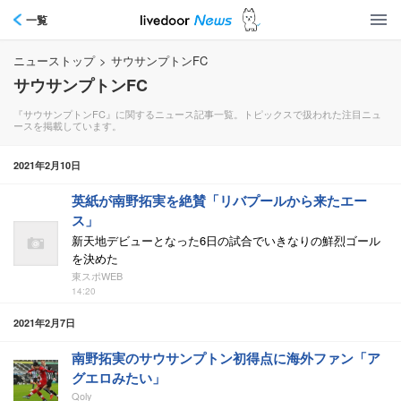
一覧
ニューストップ
>
サウサンプトンFC
サウサンプトンFC
『サウサンプトンFC』に関するニュース記事一覧。トピックスで扱われた注目ニュ
ースを掲載しています。
2021年2月10日
英紙が南野拓実を絶賛「リバプールから来たエー
ス」
新天地デビューとなった6日の試合でいきなりの鮮烈ゴール
を決めた
東スポWEB
14:20
2021年2月7日
南野拓実のサウサンプトン初得点に海外ファン「ア
グエロみたい」
Qoly