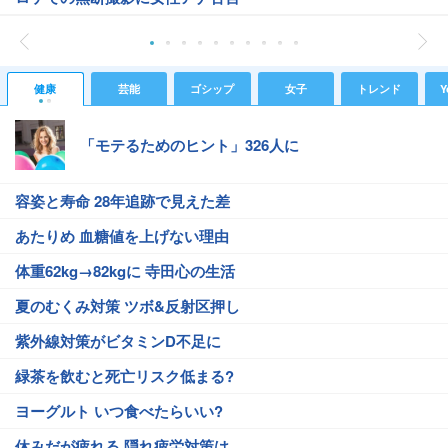
健康
芸能
ゴシップ
女子
トレンド
Y
「モテるためのヒント」326人に
容姿と寿命 28年追跡で見えた差
あたりめ 血糖値を上げない理由
体重62kg→82kgに 寺田心の生活
夏のむくみ対策 ツボ&反射区押し
紫外線対策がビタミンD不足に
緑茶を飲むと死亡リスク低まる?
ヨーグルト いつ食べたらいい?
休みだが疲れる 隠れ疲労対策は