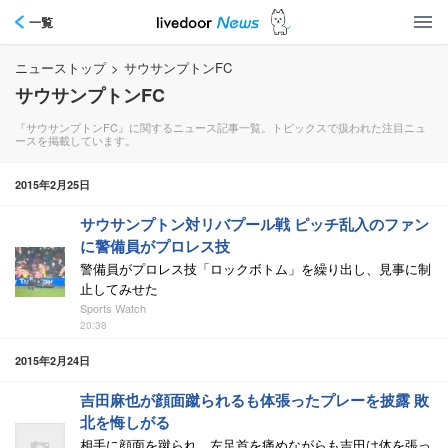
一覧
ニューストップ
>
サウサンプトンFC
サウサンプトンFC
『サウサンプトンFC』に関するニュース記事一覧。トピックスで扱われた注目ニュ
ースを掲載しています。
2015年2月25日
サウサンプトン対リバプール戦 ピッチ乱入のファン
に警備員がプロレス技
警備員がプロレス技「ロックボトム」を繰り出し、見事に制
止してみせた
Sports Watch
20:38
2015年2月24日
吉田麻也が顔面蹴られるも体張ったプレーを披露 敗
北を悔しがる
相手に顔面を蹴られ、左足首を痛めながらも吉田は体を張っ