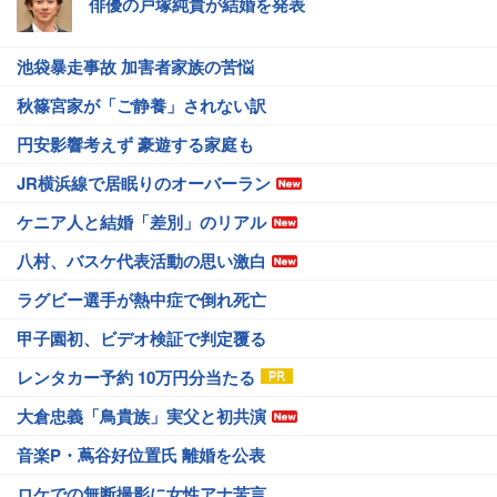
俳優の戸塚純貴が結婚を発表
池袋暴走事故 加害者家族の苦悩
秋篠宮家が「ご静養」されない訳
円安影響考えず 豪遊する家庭も
JR横浜線で居眠りのオーバーラン
ケニア人と結婚「差別」のリアル
八村、バスケ代表活動の思い激白
ラグビー選手が熱中症で倒れ死亡
甲子園初、ビデオ検証で判定覆る
レンタカー予約 10万円分当たる
大倉忠義「鳥貴族」実父と初共演
音楽P・蔦谷好位置氏 離婚を公表
ロケでの無断撮影に女性アナ苦言