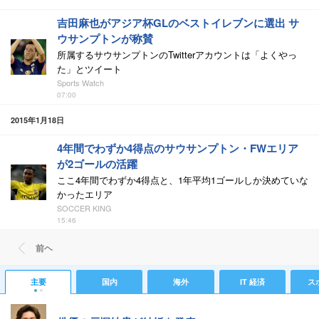
吉田麻也がアジア杯GLのベストイレブンに選出 サ
ウサンプトンが称賛
所属するサウサンプトンのTwitterアカウントは「よくやっ
た」とツイート
Sports Watch
07:00
2015年1月18日
4年間でわずか4得点のサウサンプトン・FWエリア
が2ゴールの活躍
ここ4年間でわずか4得点と、1年平均1ゴールしか決めていな
かったエリア
SOCCER KING
15:46
前ヘ
主要
国内
海外
IT 経済
ス