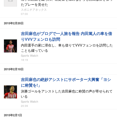
たプレーを見せた
スポニチアネックス
07:00
2015年2月20日
吉田麻也がブログで一人旅を報告 内田篤人の車を借
りVVVフェンロも訪問
内田選手の家に滞在し、車も借りてVVVフェンロを訪問した
ことも綴っている
Sports Watch
18:19
2015年2月10日
吉田麻也の絶妙アシストにサポーター大興奮「ヨシ
に称賛を!」
決勝ゴールをアシストした吉田麻也に称賛の声が寄せられて
いる
Sports Watch
20:39
2015年2月1日