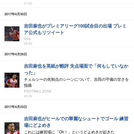
07:30
2017年4月30日
吉田麻也がプレミアリーグ100試合目の出場 プレミ
ア公式もリツイート
Qoly
08:45
2017年4月26日
吉田麻也を英紙が酷評 失点場面で「何もしていなか
った」
チェルシーの先制点のシーンについて、吉田の守備の甘さを
指摘
FOOTBALL ZONE
09:39
2017年4月23日
吉田麻也がヒールでの華麗なシュートでゴール 練習
場にどよめき
これには練習場に「Oh！」というどよめきが起きた