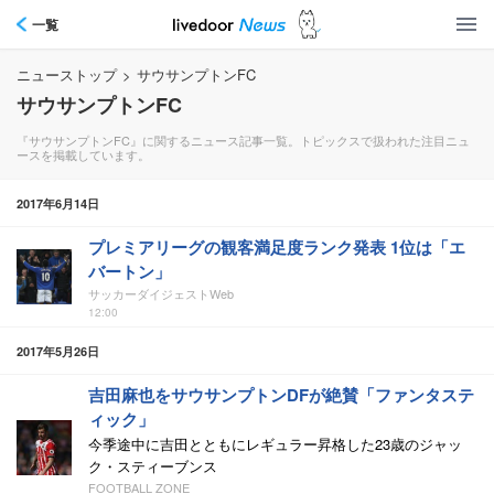
一覧
ニューストップ
>
サウサンプトンFC
サウサンプトンFC
『サウサンプトンFC』に関するニュース記事一覧。トピックスで扱われた注目ニュ
ースを掲載しています。
2017年6月14日
プレミアリーグの観客満足度ランク発表 1位は「エ
バートン」
サッカーダイジェストWeb
12:00
2017年5月26日
吉田麻也をサウサンプトンDFが絶賛「ファンタステ
ィック」
今季途中に吉田とともにレギュラー昇格した23歳のジャッ
ク・スティーブンス
FOOTBALL ZONE