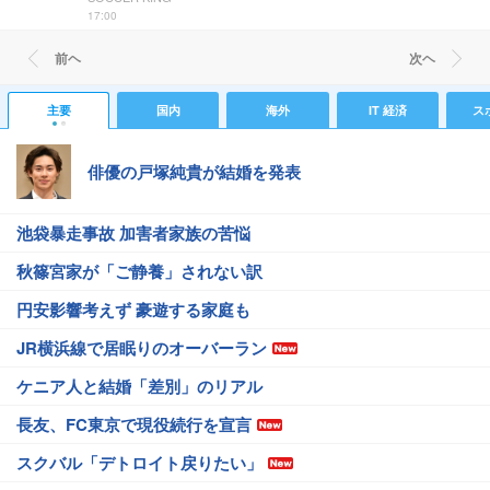
17:00
前ヘ
次ヘ
主要
国内
海外
IT 経済
ス
俳優の戸塚純貴が結婚を発表
池袋暴走事故 加害者家族の苦悩
秋篠宮家が「ご静養」されない訳
円安影響考えず 豪遊する家庭も
JR横浜線で居眠りのオーバーラン
ケニア人と結婚「差別」のリアル
長友、FC東京で現役続行を宣言
スクバル「デトロイト戻りたい」