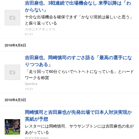
吉田麻也、3戦連続で出場機会なし 来季以降は「わ
からない」
十分な出場機会を確保できず「かなり現状は厳しいと思う」
と振り返っている
スポニチアネックス
07:01
2016年4月6日
吉田麻也、岡崎慎司のすごさ語る「最高の選手にな
りつつある」
「走り回って60分ぐらいでヘトヘトになっている」とハード
ワークを称賛
Sportiva
14:31
2016年4月3日
岡崎慎司と吉田麻也が先発出場で日本人対決実現か
英紙が予想
レスターには岡崎慎司、サウサンプトンには吉田麻也の名が
あがっている
SOCCER KING