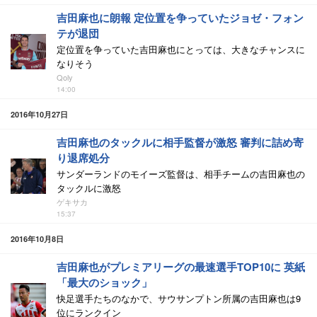
吉田麻也に朗報 定位置を争っていたジョゼ・フォン
テが退団
定位置を争っていた吉田麻也にとっては、大きなチャンスに
なりそう
Qoly
14:00
2016年10月27日
吉田麻也のタックルに相手監督が激怒 審判に詰め寄
り退席処分
サンダーランドのモイーズ監督は、相手チームの吉田麻也の
タックルに激怒
ゲキサカ
15:37
2016年10月8日
吉田麻也がプレミアリーグの最速選手TOP10に 英紙
「最大のショック」
快足選手たちのなかで、サウサンプトン所属の吉田麻也は9
位にランクイン