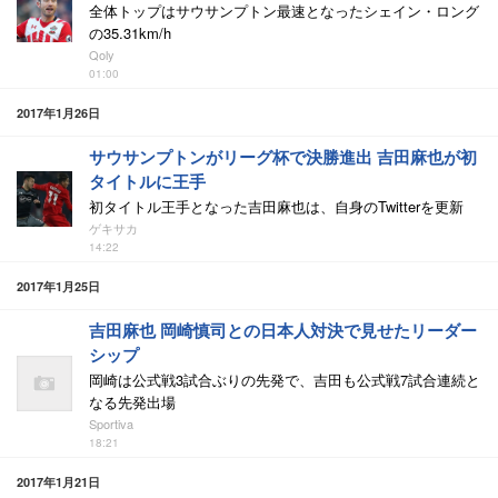
全体トップはサウサンプトン最速となったシェイン・ロング
の35.31km/h
Qoly
01:00
2017年1月26日
サウサンプトンがリーグ杯で決勝進出 吉田麻也が初
タイトルに王手
初タイトル王手となった吉田麻也は、自身のTwitterを更新
ゲキサカ
14:22
2017年1月25日
吉田麻也 岡崎慎司との日本人対決で見せたリーダー
シップ
岡崎は公式戦3試合ぶりの先発で、吉田も公式戦7試合連続と
なる先発出場
Sportiva
18:21
2017年1月21日