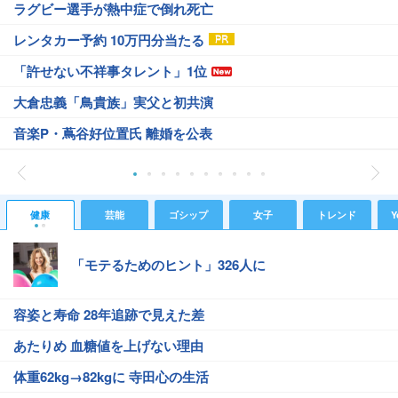
ラグビー選手が熱中症で倒れ死亡
レンタカー予約 10万円分当たる
「許せない不祥事タレント」1位
大倉忠義「鳥貴族」実父と初共演
音楽P・蔦谷好位置氏 離婚を公表
健康
芸能
ゴシップ
女子
トレンド
Y
「モテるためのヒント」326人に
容姿と寿命 28年追跡で見えた差
あたりめ 血糖値を上げない理由
体重62kg→82kgに 寺田心の生活