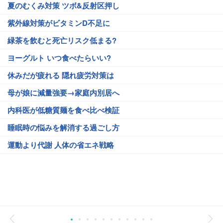
夏のむくみ対策 ツボ&反射区押し
紫外線対策がビタミンD不足に
緑茶を飲むと死亡リスク低まる?
ヨーグルト いつ食べたらいい?
休みだが疲れる 隠れ疲労対策は
母が娘に減量強要→家庭内別居へ
内科医が低糖質麺を食べ比べ検証
睡眠時の悩みを解消する過ごし方
運動より代謝 人体の省エネ戦略