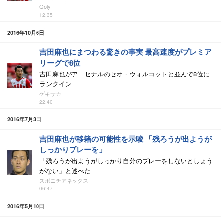
Qoly
12:35
2016年10月6日
吉田麻也にまつわる驚きの事実 最高速度がプレミア
リーグで8位
吉田麻也がアーセナルのセオ・ウォルコットと並んで8位に
ランクイン
ゲキサカ
22:40
2016年7月3日
吉田麻也が移籍の可能性を示唆 「残ろうが出ようが
しっかりプレーを」
「残ろうが出ようがしっかり自分のプレーをしないとしょう
がない」と述べた
スポニチアネックス
06:47
2016年5月10日