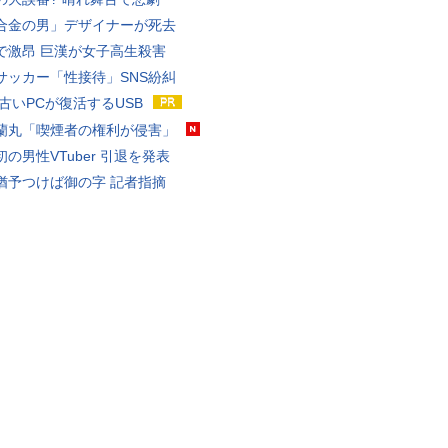
合金の男」デザイナーが死去
で激昂 巨漢が女子高生殺害
サッカー「性接待」SNS紛糾
 古いPCが復活するUSB
蘭丸「喫煙者の権利が侵害」
の男性VTuber 引退を発表
猶予つけば御の字 記者指摘