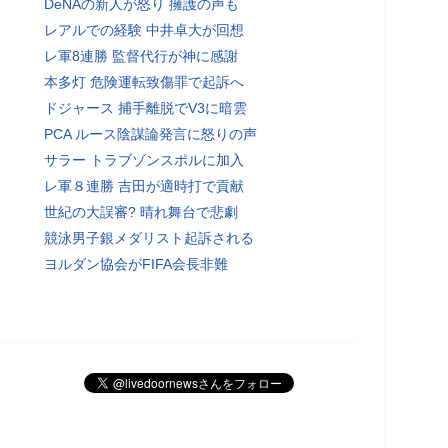
DeNAの新人が怒り 擁護の声も
レアルでの経験 中井卓大が回想
レ軍8連勝 監督代行が神に感謝
本多灯 危険運転致傷罪で起訴へ
ドジャース 捕手離脱でV3に暗雲
PCA ルース陰謀論発言に怒りの声
サラー トラブゾンスポルに加入
レ軍８連勝 吉田が適時打で貢献
世紀の大誤審? 晴れ舞台で悲劇
競泳男子銀メダリスト起訴される
ヨルダン協会がFIFA会長非難