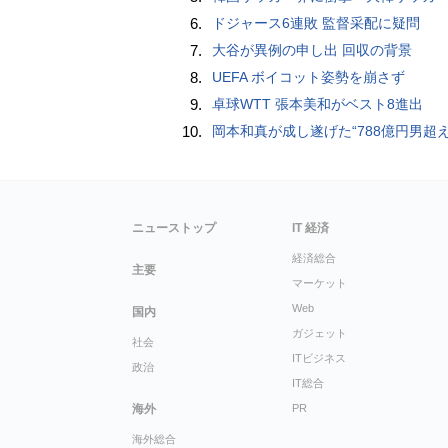
6.
ドジャース6連敗 監督采配に疑問
7.
大谷が異例の申し出 回収の背景
8.
UEFA ボイコット姿勢を崩さず
9.
卓球WTT 張本美和がベスト8進出
10.
岡本和真が成し遂げた“788億円男超え” いつのまにか「3位」…見据える球団
ニューストップ
IT 経済
経済総合
主要
マーケット
Web
国内
ガジェット
社会
ITビジネス
政治
IT総合
海外
PR
海外総合