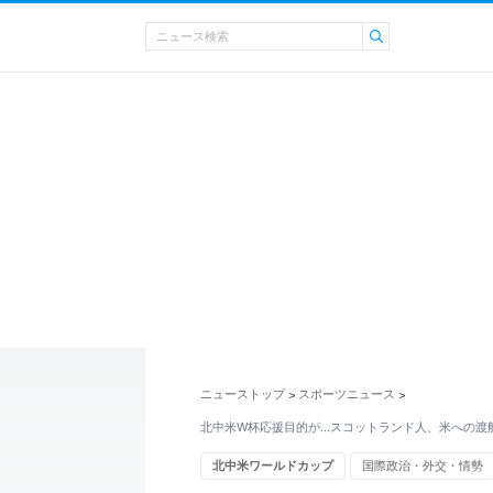
ニューストップ
スポーツニュース
>
>
北中米W杯応援目的が…スコットランド人、米への渡
北中米ワールドカップ
国際政治・外交・情勢