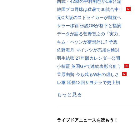
西武・42歳の中村剛也が1軍合流
韓国プロ野球は猛暑で30試合中止
元C大阪のストライカーが凱旋へ
サラー移籍 伝説OBが格下と指摘
データが語る菅野智之の「実力」
キム・ヘソンが構想外に? 予想
佐野海舟 マインツが売却を検討
羽生結弦 27年版カレンダー公開
小椋藍 英国GPで連続表彰台狙う
菅原由勢 今も残るW杯の虚しさ
レ軍 延長13回サヨナラで史上初
もっと見る
ライブドアニュースを読もう！