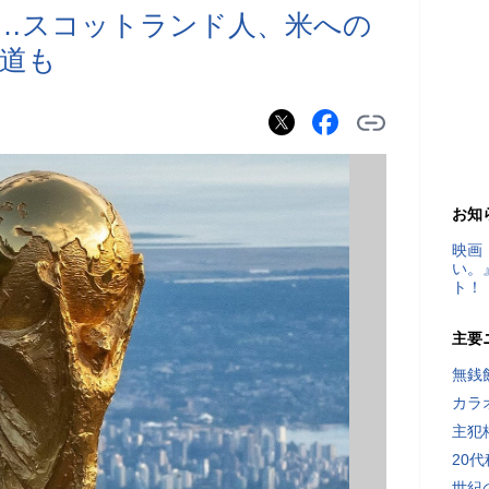
…スコットランド人、米への
道も
お知
映画
い。
ト！
主要
無銭
カラ
主犯
20
世紀