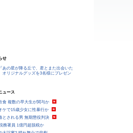
らせ
『あの星が降る丘で、君とまた出会いた
』オリジナルグッズを3名様にプレゼン
ニュース
飲食 複数の早大生が関与か
オケで15歳少女に性暴行か
格とされる男 無期懲役判決
代税務署員 1億円超脱税か
の大誤審? 晴れ舞台で悲劇