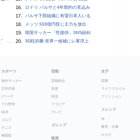
16.
ロドリ バルサと4年契約の見込み
17.
バルサ下部組織に有望日本人いる
18.
メッツ 559億円投じ主力を放出
19.
韓国サッカー「性接待」SNS紛糾
記録更新
20.
35戦30勝 世界一候補にレ軍浮上
スポーツ
芸能
女子
海外サッカー
芸能総合
恋愛
日本代表
音楽
ライフスタイル
Jリーグ
韓流
ファッション
プロ野球
グラビア
トレンド
MLB
テレビ
本
ゴルフ
ゴシップ
教育・仕事
テニス
からだ
格闘技
映画