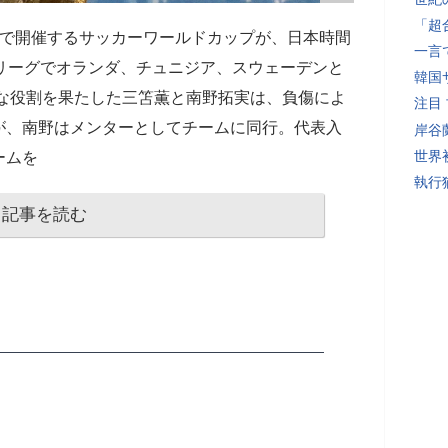
「超
国で開催するサッカーワールドカップが、日本時間
一言
リーグでオランダ、チュニジア、スウェーデンと
韓国
的な役割を果たした三笘薫と南野拓実は、負傷によ
注目
が、南野はメンターとしてチームに同行。代表入
岸谷
世界初
ームを
執行
記事を読む