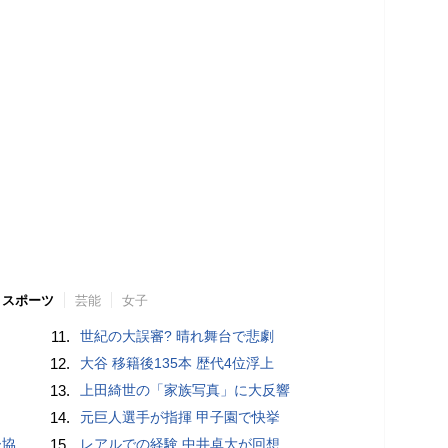
スポーツ
芸能
女子
11.
世紀の大誤審? 晴れ舞台で悲劇
12.
大谷 移籍後135本 歴代4位浮上
13.
上田綺世の「家族写真」に大反響
14.
元巨人選手が指揮 甲子園で快挙
が報道
15.
レアルでの経験 中井卓大が回想