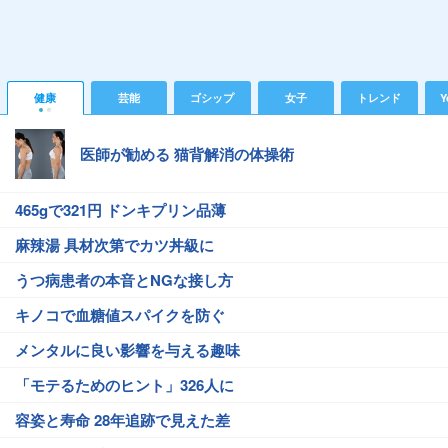
健康
芸能
ゴシップ
女子
トレンド
Y
医師が勧める 猫背解消の体操術
465gで321円 ドンキプリン品薄
麻辣湯 具材次第でカツ丼級に
うつ病患者の本音とNGな接し方
キノコで血糖値スパイクを防ぐ
メンタルに良い影響を与える趣味
「モテるためのヒント」326人に
容姿と寿命 28年追跡で見えた差