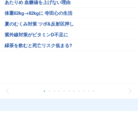
あたりめ 血糖値を上げない理由
体重62kg→82kgに 寺田心の生活
夏のむくみ対策 ツボ&反射区押し
紫外線対策がビタミンD不足に
緑茶を飲むと死亡リスク低まる?