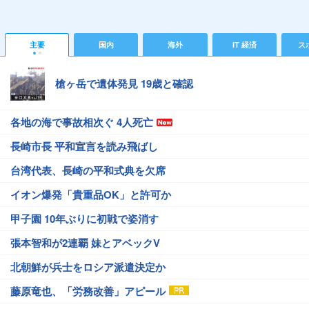
主要
国内
海外
IT 経済
ス
槍ヶ岳で遺体発見 19歳と確認
各地の海で事故相次ぐ 4人死亡
長崎市長 平和宣言を読み飛ばし
台湾代表、長崎の平和式典を欠席
イオン爆発「貴重品OK」と許可か
甲子園 10年ぶりに初戦で姿消す
張本智和が2連覇 妹とアベックV
北朝鮮が兵士をロシア派遣決定か
藤原竜也、「労務改善」アピール