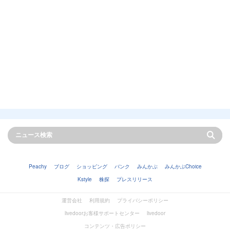
Peachy
ブログ
ショッピング
バンク
みんかぶ
みんかぶChoice
Kstyle
株探
プレスリリース
運営会社
利用規約
プライバシーポリシー
livedoorお客様サポートセンター
livedoor
コンテンツ・広告ポリシー