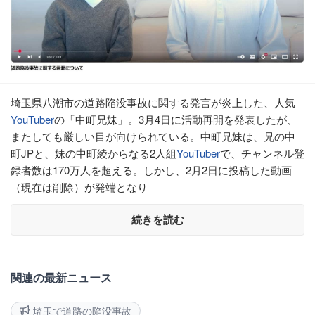
埼玉県八潮市の道路陥没事故に関する発言が炎上した、人気
YouTuber
の「中町兄妹」。3月4日に活動再開を発表したが、
またしても厳しい目が向けられている。中町兄妹は、兄の中
町JPと、妹の中町綾からなる2人組
YouTuber
で、チャンネル登
録者数は170万人を超える。しかし、2月2日に投稿した動画
（現在は削除）が発端となり
続きを読む
関連の最新ニュース
埼玉で道路の陥没事故