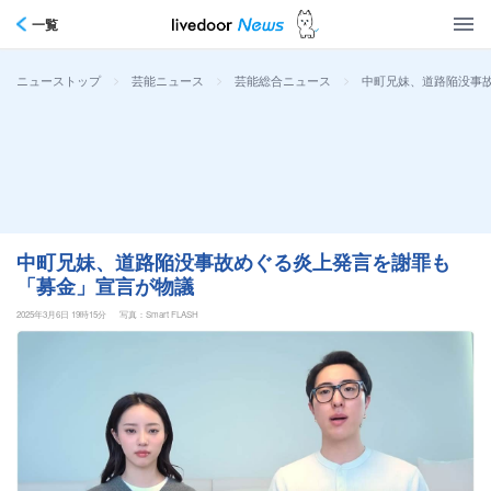
一覧
>
>
>
中町兄妹、道路陥没事
ニューストップ
芸能ニュース
芸能総合ニュース
中町兄妹、道路陥没事故めぐる炎上発言を謝罪も
「募金」宣言が物議
2025年3月6日 19時15分
写真：Smart FLASH