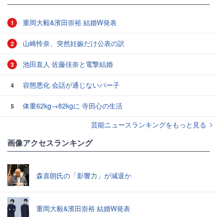
重岡大毅&濱田崇裕 結婚W発表
1
山崎怜奈、突然妊娠だけ公表の訳
2
池田直人 佐藤佳奈と電撃結婚
3
容態悪化 会話が通じないパー子
4
体重62kg→82kgに 寺田心の生活
5
芸能ニュースランキングをもっと見る
画像アクセスランキング
森喜朗氏の「影響力」が減退か
重岡大毅&濱田崇裕 結婚W発表