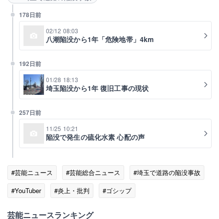
178日前
02/12 08:03
八潮陥没から1年「危険地帯」4km
192日前
01/28 18:13
埼玉陥没から1年 復旧工事の現状
257日前
11/25 10:21
陥没で発生の硫化水素 心配の声
#芸能ニュース
#芸能総合ニュース
#埼玉で道路の陥没事故
#YouTuber
#炎上・批判
#ゴシップ
芸能ニュースランキング