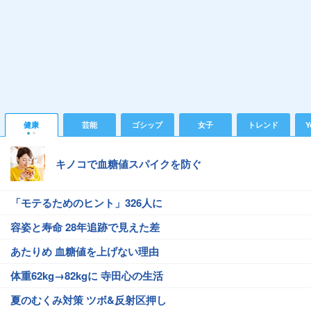
健康
芸能
ゴシップ
女子
トレンド
Y
キノコで血糖値スパイクを防ぐ
「モテるためのヒント」326人に
容姿と寿命 28年追跡で見えた差
あたりめ 血糖値を上げない理由
体重62kg→82kgに 寺田心の生活
夏のむくみ対策 ツボ&反射区押し