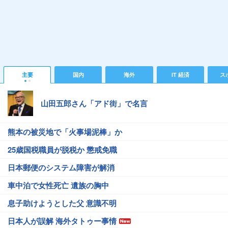
主要
国内
海外
IT 経済
ス
山田五郎さん「アド街」で名言
熊本の被災地で「火事場泥棒」か
25歳国税職員が脱税か 懲戒免職
日本郵便のシステム障害が解消
車中泊で女性死亡 遺族の胸中
息子助けようとした父 意識不明
日本人が誤解 海外タトゥー事情