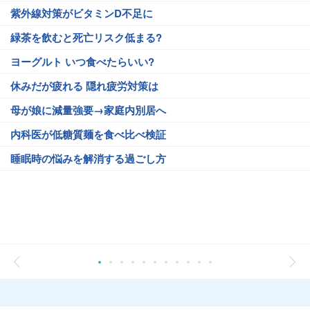
紫外線対策がビタミンD不足に
緑茶を飲むと死亡リスク低まる?
ヨーグルト いつ食べたらいい?
休みだが疲れる 隠れ疲労対策は
母が娘に減量強要→家庭内別居へ
内科医が低糖質麺を食べ比べ検証
睡眠時の悩みを解消する過ごし方