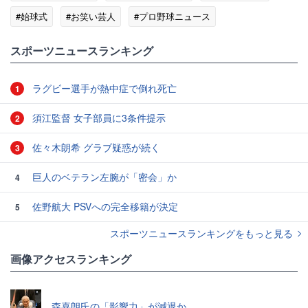
#始球式
#お笑い芸人
#プロ野球ニュース
スポーツニュースランキング
ラグビー選手が熱中症で倒れ死亡
1
須江監督 女子部員に3条件提示
2
佐々木朗希 グラブ疑惑が続く
3
巨人のベテラン左腕が「密会」か
4
佐野航大 PSVへの完全移籍が決定
5
スポーツニュースランキングをもっと見る
画像アクセスランキング
森喜朗氏の「影響力」が減退か