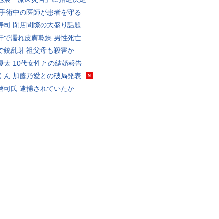
 手術中の医師が患者を守る
寿司 閉店間際の大盛り話題
汗で濡れ皮膚乾燥 男性死亡
で銃乱射 祖父母も殺害か
優太 10代女性との結婚報告
くん 加藤乃愛との破局発表
啓司氏 逮捕されていたか