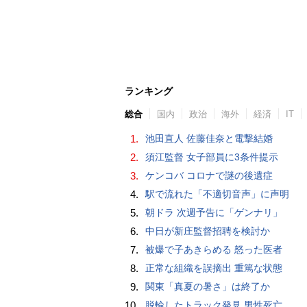
ランキング
総合
国内
政治
海外
経済
IT
1.
池田直人 佐藤佳奈と電撃結婚
2.
須江監督 女子部員に3条件提示
3.
ケンコバ コロナで謎の後遺症
4.
駅で流れた「不適切音声」に声明
5.
朝ドラ 次週予告に「ゲンナリ」
6.
中日が新庄監督招聘を検討か
7.
被爆で子あきらめる 怒った医者
8.
正常な組織を誤摘出 重篤な状態
9.
関東「真夏の暑さ」は終了か
10.
脱輪したトラック発見 男性死亡