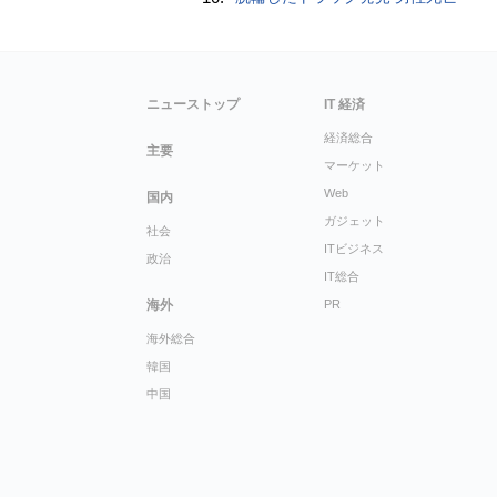
ニューストップ
IT 経済
経済総合
主要
マーケット
Web
国内
ガジェット
社会
ITビジネス
政治
IT総合
海外
PR
海外総合
韓国
中国