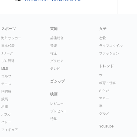
スポーツ
芸能
女子
海外サッカー
芸能総合
恋愛
日本代表
音楽
ライフスタイル
Jリーグ
韓流
ファッション
プロ野球
グラビア
トレンド
MLB
テレビ
本
ゴルフ
ゴシップ
教育・仕事
テニス
からだ
格闘技
映画
マネー
競馬
レビュー
車
相撲
プレゼント
グルメ
バスケ
特集
バレー
YouTube
フィギュア