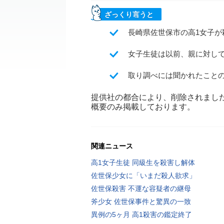
ざっくり言うと
長崎県佐世保市の高1女子
女子生徒は以前、親に対し
取り調べには聞かれたこと
提供社の都合により、削除されまし
概要のみ掲載しております。
関連ニュース
高1女子生徒 同級生を殺害し解体
佐世保少女に「いまだ殺人欲求」
佐世保殺害 不運な容疑者の継母
斧少女 佐世保事件と驚異の一致
異例の5ヶ月 高1殺害の鑑定終了