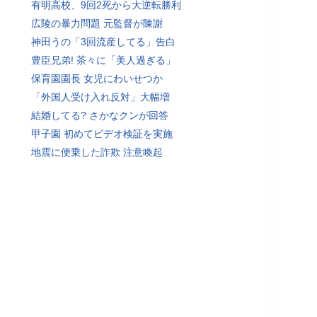
有明高校、9回2死から大逆転勝利
広陵の暴力問題 元監督が陳謝
神田うの「3回流産してる」告白
豊臣兄弟! 茶々に「美人過ぎる」
保育園園長 女児にわいせつか
「外国人受け入れ反対」大幅増
結婚してる? さかなクンが回答
甲子園 初めてビデオ検証を実施
地震に便乗した詐欺 注意喚起