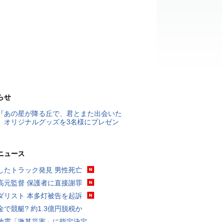
らせ
『あの星が降る丘で、君とまた出会いた
』オリジナルグッズを3名様にプレゼン
ニュース
したトラック発見 男性死亡
高元監督 保護者に直接謝罪
ダリスト 本多灯被告を起訴
金で競艇? 約1.3億円脱税か
地震「激甚災害」に指定決定