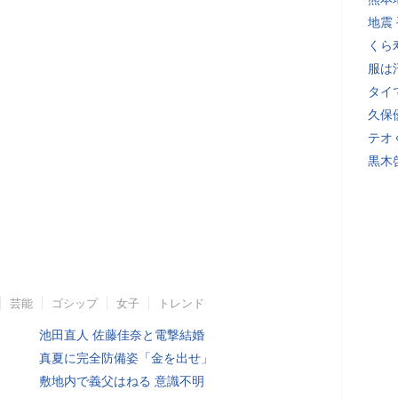
地震
くら
服は
タイ
久保
テオ
黒木
芸能
ゴシップ
女子
トレンド
池田直人 佐藤佳奈と電撃結婚
真夏に完全防備姿「金を出せ」
敷地内で義父はねる 意識不明