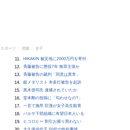
スポーツ
芸能
女子
11.
HIKAKIN 被災地に2000万円を寄付
12.
斉藤被告に懲役7年 無罪主張か
13.
斉藤被告の裁判「同意は異常」
14.
銀メダリスト 本多灯被告を起訴
15.
黒木啓司氏 逮捕されていたか
16.
堂本剛の投稿に「匂わせなの?」
17.
一言で激昂 巨漢が女子高生殺害
18.
バルサ下部組織に有望日本人いる
19.
ヒコロヒー 割引お握り買わない
20.
大久保佳代子 50代の性欲事情