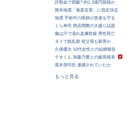
詐取金で競艇? 約1.3億円脱税か
熊本地震「激甚災害」に指定決定
地震 手術中の医師が患者を守る
くら寿司 閉店間際の大盛り話題
服は汗で濡れ皮膚乾燥 男性死亡
タイで銃乱射 祖父母も殺害か
久保優太 10代女性との結婚報告
テオくん 加藤乃愛との破局発表
黒木啓司氏 逮捕されていたか
もっと見る