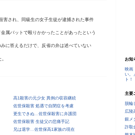
が殺害され、同級生の女子生徒が逮捕された事件
て金属バットで殴りかかったことがあったという
のみに答えるだけで、反省の弁は述べていない
た。
お知
映画
い。
ト！
主要
高1殺害の元少女 異例の収容継続
脱輪
佐世保殺害 処遇で自閉症を考慮
広陵
更生できぬ…佐世保殺害に弁護団
銀メ
佐世保殺害 生徒父の悲痛手記
詐取
兄は退学…佐世保高1家族の現在
熊本