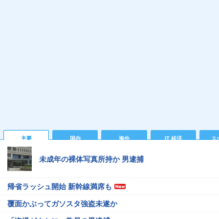
主要
国内
海外
IT 経済
ス
未成年の裸体写真所持か 男逮捕
帰省ラッシュ開始 新幹線満席も
覆面かぶってガソスタ強盗未遂か