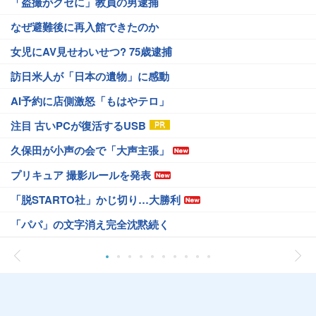
「盗撮がクセに」教員の男逮捕
なぜ避難後に再入館できたのか
女児にAV見せわいせつ? 75歳逮捕
訪日米人が「日本の遺物」に感動
AI予約に店側激怒「もはやテロ」
注目 古いPCが復活するUSB
久保田が小声の会で「大声主張」
プリキュア 撮影ルールを発表
「脱STARTO社」かじ切り…大勝利
「パパ」の文字消え完全沈黙続く