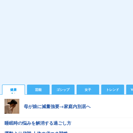
健康
芸能
ゴシップ
女子
トレンド
Y
母が娘に減量強要→家庭内別居へ
睡眠時の悩みを解消する過ごし方