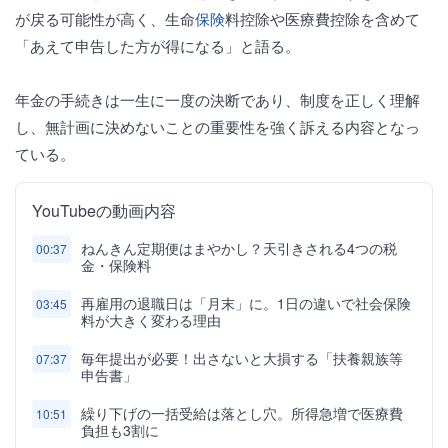
が戻る可能性が高く、生命
保険
料控除や医療費控除を含めて
「あえて申告した方が得になる」と語る。
年金の手続きは一生に一度の決断であり、制度を正しく理解
し、無計画に決めないことの重要性を強く訴える内容となっ
ている。
YouTubeの動画内容
ねんきん定期便はまやかし？天引きされる4つの税
00:37
金・保険料
再雇用の退職日は「月末」に。1日の違いで社会保険
03:45
料が大きく変わる理由
毎年提出が必要！出さないと大損する「扶養親族等
07:37
申告書」
繰り下げの一括受給は落とし穴。所得急増で医療費
10:51
負担も3割に