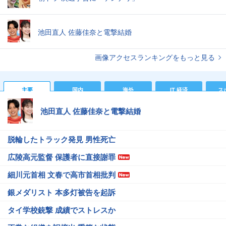
池田直人 佐藤佳奈と電撃結婚
画像アクセスランキングをもっと見る
主要
国内
海外
IT 経済
ス
池田直人 佐藤佳奈と電撃結婚
脱輪したトラック発見 男性死亡
広陵高元監督 保護者に直接謝罪
細川元首相 文春で高市首相批判
銀メダリスト 本多灯被告を起訴
タイ学校銃撃 成績でストレスか