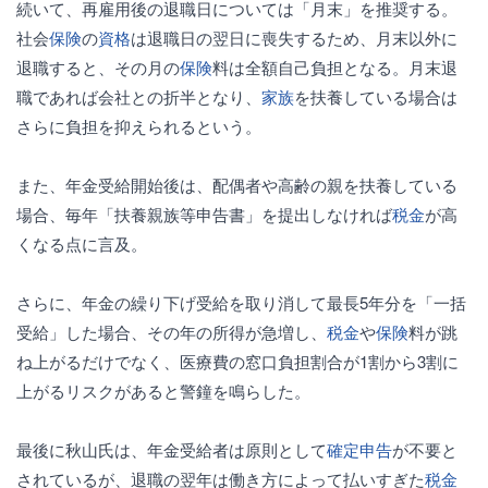
続いて、再雇用後の退職日については「月末」を推奨する。
社会
保険
の
資格
は退職日の翌日に喪失するため、月末以外に
退職すると、その月の
保険
料は全額自己負担となる。月末退
職であれば会社との折半となり、
家族
を扶養している場合は
さらに負担を抑えられるという。
また、年金受給開始後は、配偶者や高齢の親を扶養している
場合、毎年「扶養親族等申告書」を提出しなければ
税金
が高
くなる点に言及。
さらに、年金の繰り下げ受給を取り消して最長5年分を「一括
受給」した場合、その年の所得が急増し、
税金
や
保険
料が跳
ね上がるだけでなく、医療費の窓口負担割合が1割から3割に
上がるリスクがあると警鐘を鳴らした。
最後に秋山氏は、年金受給者は原則として
確定申告
が不要と
されているが、退職の翌年は働き方によって払いすぎた
税金