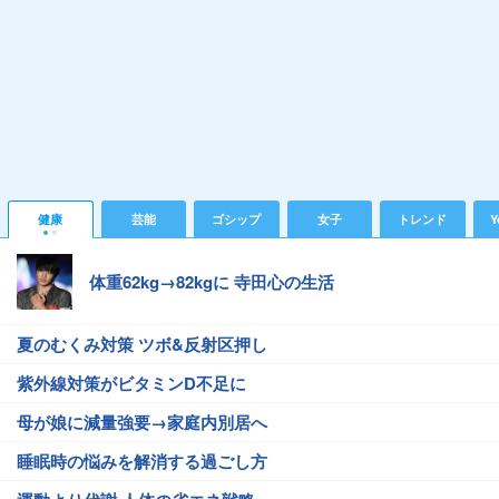
健康
芸能
ゴシップ
女子
トレンド
Y
体重62kg→82kgに 寺田心の生活
夏のむくみ対策 ツボ&反射区押し
紫外線対策がビタミンD不足に
母が娘に減量強要→家庭内別居へ
睡眠時の悩みを解消する過ごし方