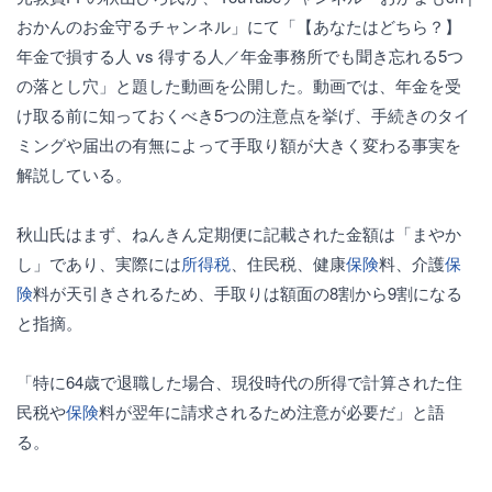
おかんのお金守るチャンネル」にて「【あなたはどちら？】
年金で損する人 vs 得する人／年金事務所でも聞き忘れる5つ
の落とし穴」と題した動画を公開した。動画では、年金を受
け取る前に知っておくべき5つの注意点を挙げ、手続きのタイ
ミングや届出の有無によって手取り額が大きく変わる事実を
解説している。
秋山氏はまず、ねんきん定期便に記載された金額は「まやか
し」であり、実際には
所得税
、住民税、健康
保険
料、介護
保
険
料が天引きされるため、手取りは額面の8割から9割になる
と指摘。
「特に64歳で退職した場合、現役時代の所得で計算された住
民税や
保険
料が翌年に請求されるため注意が必要だ」と語
る。