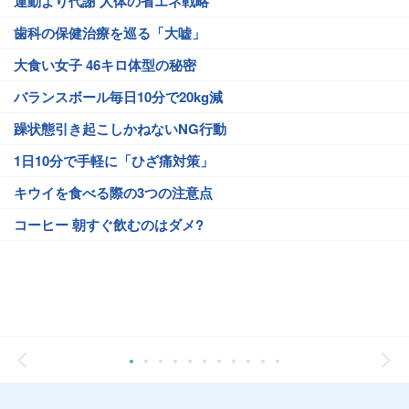
運動より代謝 人体の省エネ戦略
歯科の保健治療を巡る「大嘘」
大食い女子 46キロ体型の秘密
バランスボール毎日10分で20kg減
躁状態引き起こしかねないNG行動
1日10分で手軽に「ひざ痛対策」
キウイを食べる際の3つの注意点
コーヒー 朝すぐ飲むのはダメ?