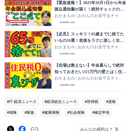
【緊急速報！】2025年10月1日から年金
振込通知書が届く！絶対チェックのポ
イント2つを分かりやすく解説／なにが
おかまもch | おかんのお金守るチャン
通知される？届かない人はいるの？全
ネル
youtube.com
部答えます！
【必見】スッキリ！65歳までに捨てた
いもの16選！老後をラクに楽しく生き
るために手放そう【シニアの片付け:断
おかまもch | おかんのお金守るチャン
捨離で生活を整える】
ネル
youtube.com
【役場は教えない】年金暮らしで絶対
知っておきたい211万円の壁とは｜住民
税を0円にする非課税世帯の基準と注意
おかまもch | おかんのお金守るチャン
すべきポイントも解説
ネル
youtube.com
#IT 経済ニュース
#経済総合ニュース
#所得税
#資格
#保険
#家族
#健康保険
#社会保険
#確定申告
#税金
みんなの感想は？