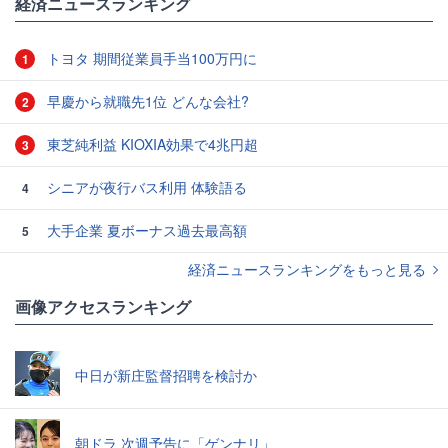
経済ニュースランキング
トヨタ 期間従業員手当100万円に
1
早慶から就職先1位 どんな会社?
2
東芝純利益 KIOXIA効果で4兆円超
3
シニアが夜行バス利用 体験語る
4
大手企業 夏ボーナス過去最高額
5
経済ニュースランキングをもっと見る
画像アクセスランキング
中日が新庄監督招聘を検討か
朝ドラ 次週予告に「ゲンナリ」