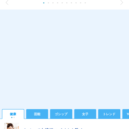
健康
芸能
ゴシップ
女子
トレンド
Y