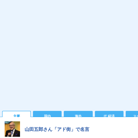
主要
国内
海外
IT 経済
ス
山田五郎さん「アド街」で名言