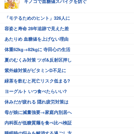
キノコで血糖値スパイクを防ぐ
「モテるためのヒント」326人に
容姿と寿命 28年追跡で見えた差
あたりめ 血糖値を上げない理由
体重62kg→82kgに 寺田心の生活
夏のむくみ対策 ツボ&反射区押し
紫外線対策がビタミンD不足に
緑茶を飲むと死亡リスク低まる?
ヨーグルト いつ食べたらいい?
休みだが疲れる 隠れ疲労対策は
母が娘に減量強要→家庭内別居へ
内科医が低糖質麺を食べ比べ検証
睡眠時の悩みを解消する過ごし方