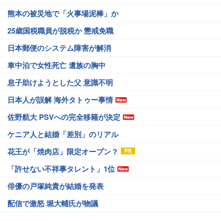
熊本の被災地で「火事場泥棒」か
25歳国税職員が脱税か 懲戒免職
日本郵便のシステム障害が解消
車中泊で女性死亡 遺族の胸中
息子助けようとした父 意識不明
日本人が誤解 海外タトゥー事情
佐野航大 PSVへの完全移籍が決定
ケニア人と結婚「差別」のリアル
花王が「焼肉店」限定オープン？
「許せない不祥事タレント」1位
俳優の戸塚純貴が結婚を発表
配信で激怒 堀大輔氏が物議