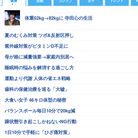
健康
芸能
ゴシップ
女子
トレンド
Y
体重62kg→82kgに 寺田心の生活
夏のむくみ対策 ツボ&反射区押し
紫外線対策がビタミンD不足に
母が娘に減量強要→家庭内別居へ
睡眠時の悩みを解消する過ごし方
運動より代謝 人体の省エネ戦略
歯科の保健治療を巡る「大嘘」
大食い女子 46キロ体型の秘密
バランスボール毎日10分で20kg減
躁状態引き起こしかねないNG行動
1日10分で手軽に「ひざ痛対策」