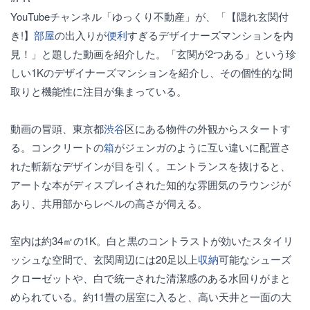
YouTubeチャンネル「ゆっくり不動産」が、「【隠れ玄関付
き!】
部屋
の出入りが
便利
すぎるデザイナーズマンションを内
見！」と題した動画を紹介した。「玄関が2つある」という珍
しい1Kのデザイナーズマンションを紹介し、その個性的な間
取りと機能性に注目が集まっている。
動画の冒頭、東京都
渋谷
区にある物件の外観からスタートす
る。コンクリートの
箱
がジェンガのように互い違いに配置さ
れた斬新なデザインが目を引く。エントランスを抜けると、
アートな本がディスプレイされた知的な雰囲気のラウンジが
あり、共用部からレベルの高さが伺える。
室内は約34㎡の1K。白と黒のコントラストが効いたスタイリ
ッシュな空間で、玄関周辺には20足以上
収納
可能なシューズ
クローゼットや、白で統一された清潔感のある水回りがまと
められている。約11畳の居室に入ると、高い天井と一面の大