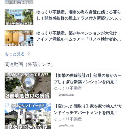
住宅を内見！
ゆっくり不動産、湘南の海を身近に感じる暮ら
し！開放感抜群の屋上テラス付き新築ワンルー
ムを内見！
ゆっくり不動産、築24年マンションが大化け！
アイデア満載ルームツアー「リノベ検討者必
見！」
もっと見る
関連動画（外部リンク）
【衝撃の曲線設計?!】部屋の形がカー
ブしすぎな新築マンションを内見！
ゆっくり不動産
youtube.com
【変わった間取り】家を家で挟んだサ
ンドイッチアパートメントを内見！
ゆっくり不動産
youtube.com