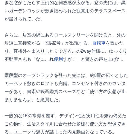
きな窓がもたらす圧倒的な開放感が広がる。窓の先には、黒
いガーデンロックが敷き詰められた観賞用のテラススペース
が設けられていた。
さらに、居室の隅にあるロールスクリーンを開けると、外の
歩道に直接繋がる「玄関2号」が出現する。
自転車
を置いた
り、直接外へ出入りしたりできるこの2way仕様に、ゆっくり
不動産さんも「なにこれ
便利
すぎ！」と驚きの声を上げた。
階段型のオープンラックを登った先には、約8畳の広々とした
カーペット敷きのロフトも完備。コンセント付きのカウンタ
ーがあり、書斎や映画鑑賞スペースなど「使い方の妄想が止
まりませんよ」と絶賛した。
一般的な1Kの常識を覆す、デザイン性と実用性を兼ね備えた
この物件。生活スタイルに合わせた多様な使い方が想像でき
る、ユニークな魅力が詰まった内見動画となっている。