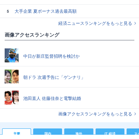
大手企業 夏ボーナス過去最高額
5
経済ニュースランキングをもっと見る
画像アクセスランキング
中日が新庄監督招聘を検討か
朝ドラ 次週予告に「ゲンナリ」
池田直人 佐藤佳奈と電撃結婚
画像アクセスランキングをもっと見る
主要
国内
海外
IT 経済
ス