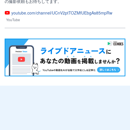
の撮影依頼もお待ちしてます。
youtube.com/channel/UCnV2ptTOZMfUEbgAs85mpRw
YouTube