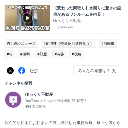
【変わった間取り】水回りに驚きの設
備があるワンルームを内見！
ゆっくり不動産
youtube.com
#IT 経済ニュース
#青切符（交通反則通告制度）
#自転車
#箱
#便利
#部屋
#渋谷
#収納
みんなの感想は？
チャンネル情報
ゆっくり不動産
YouTube チャンネル登録者数 75.40万人
484 本の動画
個性的な住宅にお住まいの方、設計した事務所様、様々な方から