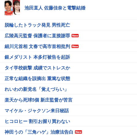
池田直人 佐藤佳奈と電撃結婚
脱輪したトラック発見 男性死亡
広陵高元監督 保護者に直接謝罪
細川元首相 文春で高市首相批判
銀メダリスト 本多灯被告を起訴
タイ学校銃撃 成績でストレスか
正常な組織を誤摘出 重篤な状態
れいわの新党名「覚えづらい」
楽天から死球5個 新庄監督が苦言
マイケル・ジャクソン来日秘話
ヒコロヒー 割引お握り買わない
神田うの「三角ハゲ」治療法告白