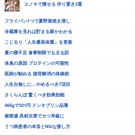
エノキで痩せる 作り置き3選
フライパン1つで夏野菜焼き浸し
冷蔵庫を見れば貯まる家かわかる
こじるり「人生最高体重」を更新
夏の寝不足 食事制限でも太る訳
体臭の原因 プロテインの可能性
医師が勧める 猫背解消の体操術
人生台無しに…やめるべき7項目
さくらんぼ 驚くべき効果効能
465gで321円 ドンキプリン品薄
麻辣湯 具材次第でカツ丼級に
うつ病患者の本音とNGな接し方