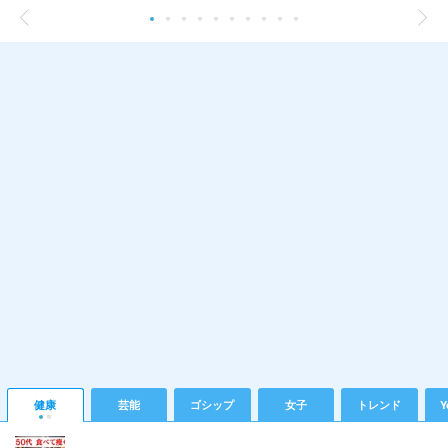
健康
芸能
ゴシップ
女子
トレンド
Y