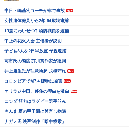
中日・嶋基宏コーチが車で事故
女性遺体発見から2年 54歳娘逮捕
19歳にわいせつ? 消防職員を逮捕
中止の花火大会 主催者が説明
子ども3人を2日半放置 母親逮捕
高市氏の態度 芥川賞作家が批判
井上康生氏が注意喚起 規律守れ
コロンビアでM7.4 建物に被害
オリラジ中田、移住の理由を激白
ニシダ 筋力はラグビー選手並み
さんま 夏の甲子園に苦言し物議
ナガノ氏 映画制作「暗中模索」