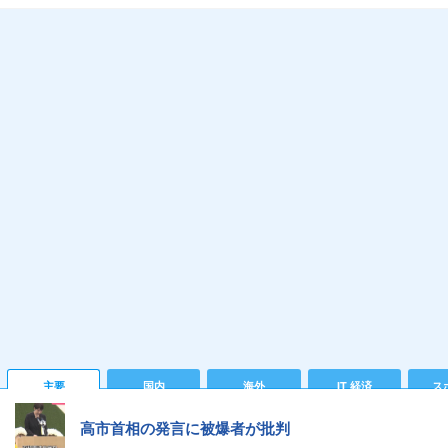
主要
国内
海外
IT 経済
ス
高市首相の発言に被爆者が批判