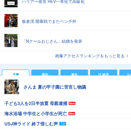
ハリアー改良 HEV一本化で高級化
板倉滉 開幕戦でまたベンチ外
「Nクールおじさん」結婚を発表
画像アクセスランキングをもっと見る
主要
国内
海外
IT 経済
ス
さんま 夏の甲子園に苦言し物議
子ども3人を2日半放置 母親逮捕
海水浴場 中学生と小学生が死亡
USJ神ライド 終了惜しむ声