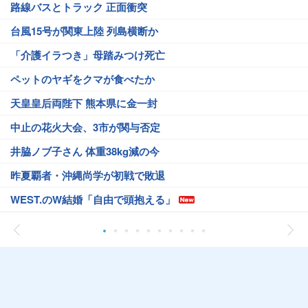
路線バスとトラック 正面衝突
台風15号が関東上陸 列島横断か
「介護イラつき」母踏みつけ死亡
ペットのヤギをクマが食べたか
天皇皇后両陛下 熊本県に金一封
中止の花火大会、3市が関与否定
井脇ノブ子さん 体重38kg減の今
昨夏覇者・沖縄尚学が初戦で敗退
WEST.のW結婚「自由で頭抱える」