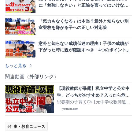
に「勉強しなさい」と正論を言ってはいけない
理由
「気力もなくなる」は本当？意外と知らない別
室登校を嫌がる子への正しい対応策
意外と知らない成績低迷の理由！子供の成績が
下がった時に親が確認すべき「4つのポイント」
もっと見る
関連動画（外部リンク）
【現役教師が暴露】私立中学と公立中
学、どっちがおすすめ？入ったら危険
な子どもがいるので注意
思春期の子育てCh【元中学校教師道山
ケイ】
youtube.com
#仕事・教育ニュース