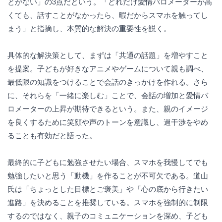
とがない」の3点だという。「どれだけ愛情バロメーターが高
くても、話すことがなかったら、暇だからスマホを触ってし
まう」と指摘し、本質的な解決の重要性を説く。
具体的な解決策として、まずは「共通の話題」を増やすこと
を提案。子どもが好きなアニメやゲームについて親も調べ、
最低限の知識をつけることで会話のきっかけを作れる。さら
に、それらを「一緒に楽しむ」ことで、会話の増加と愛情バ
ロメーターの上昇が期待できるという。また、親のイメージ
を良くするために笑顔や声のトーンを意識し、過干渉をやめ
ることも有効だと語った。
最終的に子どもに勉強させたい場合、スマホを我慢してでも
勉強したいと思う「動機」を作ることが不可欠である。道山
氏は「ちょっとした目標とご褒美」や「心の底から行きたい
進路」を決めることを推奨している。スマホを強制的に制限
するのではなく、親子のコミュニケーションを深め、子ども