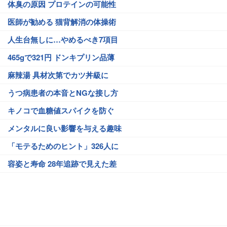
体臭の原因 プロテインの可能性
医師が勧める 猫背解消の体操術
人生台無しに…やめるべき7項目
465gで321円 ドンキプリン品薄
麻辣湯 具材次第でカツ丼級に
うつ病患者の本音とNGな接し方
キノコで血糖値スパイクを防ぐ
メンタルに良い影響を与える趣味
「モテるためのヒント」326人に
容姿と寿命 28年追跡で見えた差