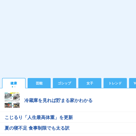
健康
芸能
ゴシップ
女子
トレンド
Y
冷蔵庫を見れば貯まる家かわかる
こじるり「人生最高体重」を更新
夏の寝不足 食事制限でも太る訳