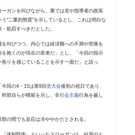
ローガンを叫びながら、裏では党や指導者の政策
いう“二重的態度”を示しているとし、これは明白な
除・処罰すべきだとした。
誠を叫びつつ、内心では経済難への不満や苦痛を
信を抱くのが現在の若者だ」とし、「今回の指示
い焦りを感じていることを示す一面だ」と語っ
今回の4・15は第9回
党大会
後初の祝日であり、
、幹部自らが模範を示し、非
社会主義
行為を厳し
幹部の間でも反応は冷ややかだとされる。
」「体制防衛」といったスローガンは、結局のと