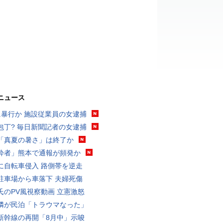
ニュース
に暴行か 施設従業員の女逮捕
包丁? 毎日新聞記者の女逮捕
「真夏の暑さ」は終了か
酔者」熊本で通報が頻発か
に自転車侵入 路側帯を逆走
駐車場から車落下 夫婦死傷
氏のPV風視察動画 立憲激怒
隣が民泊「トラウマなった」
新幹線の再開「8月中」示唆