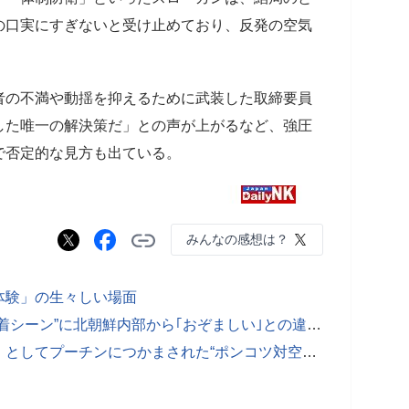
の口実にすぎないと受け止めており、反発の空気
者の不満や動揺を抑えるために武装した取締要員
した唯一の解決策だ」との声が上がるなど、強圧
で否定的な見方も出ている。
みんなの感想は？
体験」の生々しい場面
【写真】金正恩父娘“恋人のような密着シーン”に北朝鮮内部から｢おぞましい｣との違和感も
【写真】金正恩が派兵の「血の代償」としてプーチンにつかまされた“ポンコツ対空兵器”