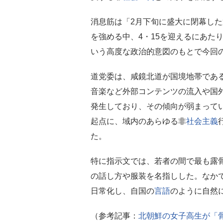
消息筋は「2月下旬に盛大に閉幕した
を強める中、4・15を迎えるにあた
いう高度な政治的意図のもとで今回
道党委は、咸鏡北道が国境地帯であ
音楽など外部コンテンツの流入や国
発生しており、その傾向が弱まってい
起点に、域内のあらゆる非
社会主義
た。
特に指示文では、若者の間で最も露
の話し方や服装を名指しした。なか
日常化し、自国の
言語
のように自然
（参考記事：
北朝鮮の女子高生が「