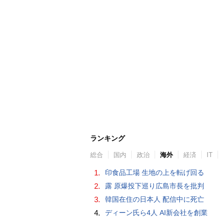
ランキング
総合
国内
政治
海外
経済
IT
1.
印食品工場 生地の上を転げ回る
2.
露 原爆投下巡り広島市長を批判
3.
韓国在住の日本人 配信中に死亡
4.
ディーン氏ら4人 AI新会社を創業