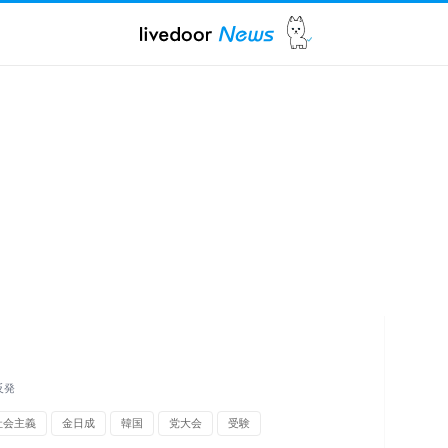
反発
社会主義
金日成
韓国
党大会
受験