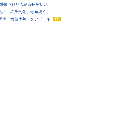
原爆投下巡り広島市長を批判
刑の「終身刑化」傾向続く
竜也「労務改善」をアピール