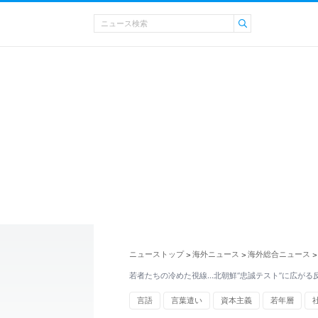
ニューストップ
海外ニュース
海外総合ニュース
>
>
>
若者たちの冷めた視線…北朝鮮“忠誠テスト”に広がる
言語
言葉遣い
資本主義
若年層