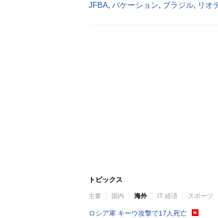
JFBA
,
バケーション
,
ブラジル
,
リオ
トピックス
主要
国内
海外
IT 経済
スポーツ
ロシア軍 キーウ攻撃で17人死亡