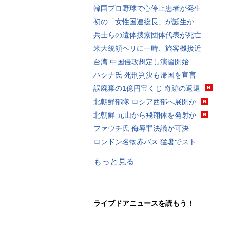
韓国プロ野球で心停止患者が発生
初の「女性国連総長」が誕生か
兵士らの遺体捜索団体代表が死亡
米大統領ヘリに一時、旅客機接近
台湾 中国侵攻想定し演習開始
ハシナ氏 死刑判決も帰国を宣言
誤廃棄の1億円宝くじ 奇跡の返還
北朝鮮部隊 ロシア西部へ展開か
北朝鮮 元山から飛翔体を発射か
ファウチ氏 侮辱罪決議が可決
ロンドン名物赤バス 猛暑でスト
もっと見る
ライブドアニュースを読もう！