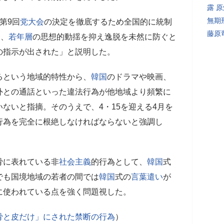
露 
無期
第9回
党大会
の決定を徹底するため全国的に統制
藤原
り、
若年層
の思想的動揺を抑え逸脱を未然に防ぐと
の指示が出された」と説明した。
るという地域的特性から、
韓国
のドラマや映画、
外との通話といった違法行為が他地域より頻繁に
ないと指摘。そのうえで、4・15を迎える4月を
行為を完全に根絶しなければならないと強調し
骨に表れている非
社会主義
的行為として、
韓国
式
でも国境地域の若者の間では
韓国
式の
言葉遣い
が
に使われている点を強く問題視した。
骨と皮だけ」にされた禁断の行為
）