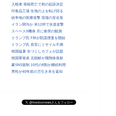
入植者 発砲死亡で初の起訴決定
印食品工場 生地の上を転げ回る
紛争地の医療攻撃 現場の安全策
イラン関与か 米12州で水道攻撃
スペースX機体 月に衝突の観測
トランプ氏 FBIが防諜捜査を開始
トランプ氏 長官にミサイル不満
韓国猛暑 氷づくしカフェが話題
韓国軍発表 北朝鮮が飛翔体発射
豪SNS規制 10代の8割が継続利用
男性が40年前の万引き本を返却