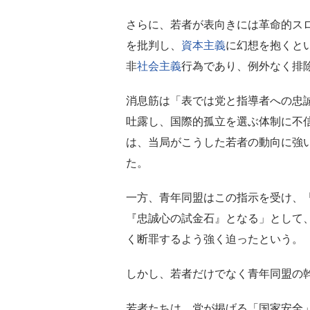
さらに、若者が表向きには革命的ス
を批判し、
資本主義
に幻想を抱くと
非
社会主義
行為であり、例外なく排
消息筋は「表では党と指導者への忠
吐露し、国際的孤立を選ぶ体制に不
は、当局がこうした若者の動向に強
た。
一方、青年同盟はこの指示を受け、「
『忠誠心の試金石』となる」として
く断罪するよう強く迫ったという。
しかし、若者だけでなく青年同盟の
若者たちは、党が掲げる「国家安全