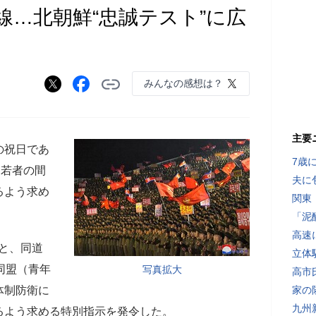
線…北朝鮮“忠誠テスト”に広
みんなの感想は？
主要
の祝日であ
7歳
、若者の間
夫に
るよう求め
関東
「泥
高速
と、同道
立体
同盟（青年
写真拡大
高市
体制防衛に
家の
九州
るよう求める特別指示を発令した。