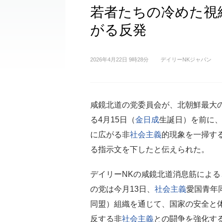
若者たちの冷めた視
がる反発
2026年4月22日 9時28分
デイリーNKジャパン
咸鏡北道の党委員会が、北朝鮮最大
る4月15日（
金日成
生誕日）を前に
に広がる非
社会主義
的現象を一掃す
る指示文を下したと伝えられた。
デイリーNKの咸鏡北道消息筋による
の党は今月13日、
社会主義
愛国青年
同盟）組織を通じて、国家の安全と
反する非
社会主義
との闘争を強化す