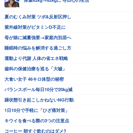
体重62kg→82kgに 寺田心の生活
夏のむくみ対策 ツボ&反射区押し
紫外線対策がビタミンD不足に
母が娘に減量強要→家庭内別居へ
睡眠時の悩みを解消する過ごし方
運動より代謝 人体の省エネ戦略
歯科の保健治療を巡る「大嘘」
大食い女子 46キロ体型の秘密
バランスボール毎日10分で20kg減
躁状態引き起こしかねないNG行動
1日10分で手軽に「ひざ痛対策」
キウイを食べる際の3つの注意点
コーヒー 朝すぐ飲むのはダメ?