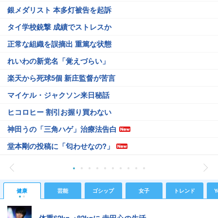
銀メダリスト 本多灯被告を起訴
タイ学校銃撃 成績でストレスか
正常な組織を誤摘出 重篤な状態
れいわの新党名「覚えづらい」
楽天から死球5個 新庄監督が苦言
マイケル・ジャクソン来日秘話
ヒコロヒー 割引お握り買わない
神田うの「三角ハゲ」治療法告白
堂本剛の投稿に「匂わせなの?」
健康
芸能
ゴシップ
女子
トレンド
Y