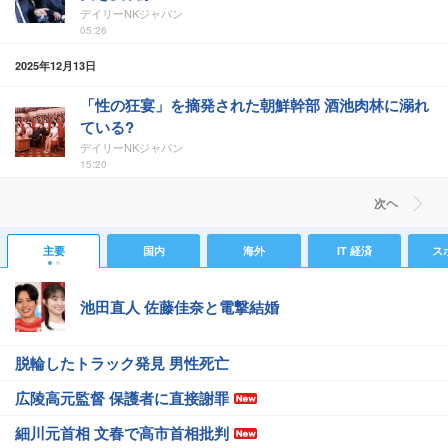
デイリーNKジャパン
05:26
2025年12月13日
「性の狂宴」を摘発された朝鮮幹部 酒池肉林に溺れ
ている?
デイリーNKジャパン
15:20
次ヘ
主要
国内
海外
IT 経済
ス
池田直人 佐藤佳奈と電撃結婚
脱輪したトラック発見 男性死亡
広陵高元監督 保護者に直接謝罪
細川元首相 文春で高市首相批判