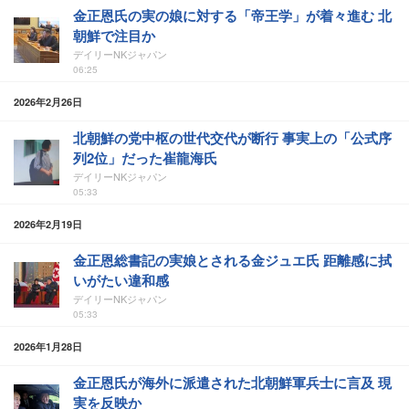
金正恩氏の実の娘に対する「帝王学」が着々進む 北
朝鮮で注目か
デイリーNKジャパン
06:25
2026年2月26日
北朝鮮の党中枢の世代交代が断行 事実上の「公式序
列2位」だった崔龍海氏
デイリーNKジャパン
05:33
2026年2月19日
金正恩総書記の実娘とされる金ジュエ氏 距離感に拭
いがたい違和感
デイリーNKジャパン
05:33
2026年1月28日
金正恩氏が海外に派遣された北朝鮮軍兵士に言及 現
実を反映か