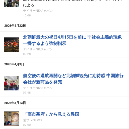
による
デイリーNKジャパン
10:06
2026年4月22日
北朝鮮最大の祝日4月15日を前に 非社会主義的現象
一掃するよう強制指示
デイリーNKジャパン
09:28
2026年4月3日
航空便の運航再開など北朝鮮観光に期待感 中国旅行
会社が新商品を発売
デイリーNKジャパン
07:48
2026年3月13日
「高市幕府」から見える異国
週プレNEWS
07:00