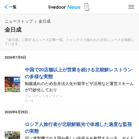
一覧
ニューストップ
>
金日成
金日成
『金日成』に関するニュース記事一覧。トピックスで扱われた注目ニュースを掲載し
ています。
2026年7月9日
中国で20店舗以上が営業を続ける北朝鮮レストラン
の多様な実態
制裁逃れのため合弁法人化や留学ビザ活用など運営スキーム
が巧妙化しており
プレジデントオンライン
07:15
2026年6月29日
ロシア人旅行者が北朝鮮観光で体感した過度な監視
の実態
旧ソ連製機での入国や美しい街並みを称賛する一方、ガイド