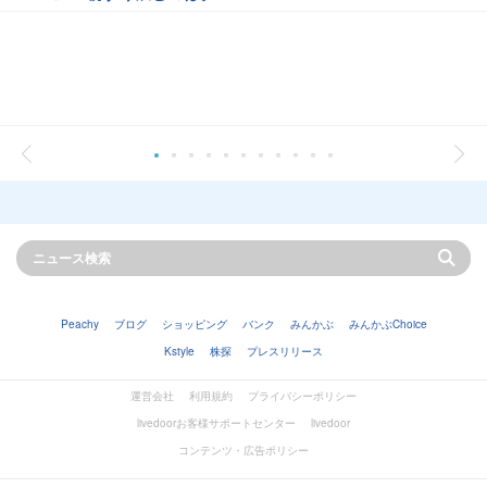
Peachy
ブログ
ショッピング
バンク
みんかぶ
みんかぶChoice
Kstyle
株探
プレスリリース
運営会社
利用規約
プライバシーポリシー
livedoorお客様サポートセンター
livedoor
コンテンツ・広告ポリシー