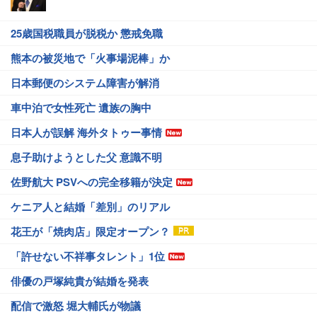
25歳国税職員が脱税か 懲戒免職
熊本の被災地で「火事場泥棒」か
日本郵便のシステム障害が解消
車中泊で女性死亡 遺族の胸中
日本人が誤解 海外タトゥー事情
息子助けようとした父 意識不明
佐野航大 PSVへの完全移籍が決定
ケニア人と結婚「差別」のリアル
花王が「焼肉店」限定オープン？
「許せない不祥事タレント」1位
俳優の戸塚純貴が結婚を発表
配信で激怒 堀大輔氏が物議