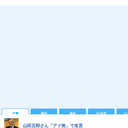
主要
国内
海外
IT 経済
ス
山田五郎さん「アド街」で名言