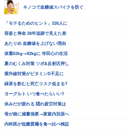
キノコで血糖値スパイクを防ぐ
「モテるためのヒント」326人に
容姿と寿命 28年追跡で見えた差
あたりめ 血糖値を上げない理由
体重62kg→82kgに 寺田心の生活
夏のむくみ対策 ツボ&反射区押し
紫外線対策がビタミンD不足に
緑茶を飲むと死亡リスク低まる?
ヨーグルト いつ食べたらいい?
休みだが疲れる 隠れ疲労対策は
母が娘に減量強要→家庭内別居へ
内科医が低糖質麺を食べ比べ検証