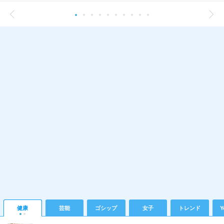
健康
芸能
ゴシップ
女子
トレンド
Y