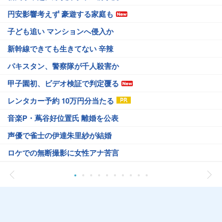
円安影響考えず 豪遊する家庭も
子ども追い マンションへ侵入か
新幹線できても生きてない 辛辣
パキスタン、警察隊が千人殺害か
甲子園初、ビデオ検証で判定覆る
レンタカー予約 10万円分当たる
音楽P・蔦谷好位置氏 離婚を公表
声優で雀士の伊達朱里紗が結婚
ロケでの無断撮影に女性アナ苦言