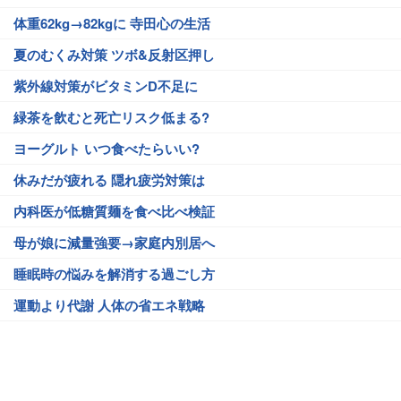
体重62kg→82kgに 寺田心の生活
夏のむくみ対策 ツボ&反射区押し
紫外線対策がビタミンD不足に
緑茶を飲むと死亡リスク低まる?
ヨーグルト いつ食べたらいい?
休みだが疲れる 隠れ疲労対策は
内科医が低糖質麺を食べ比べ検証
母が娘に減量強要→家庭内別居へ
睡眠時の悩みを解消する過ごし方
運動より代謝 人体の省エネ戦略