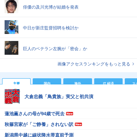
俳優の及川光博が結婚を発表
中日が新庄監督招聘を検討か
巨人のベテラン左腕が「密会」か
画像アクセスランキングをもっと見る
主要
国内
海外
IT 経済
ス
大倉忠義「鳥貴族」実父と初共演
蓮池薫さんの母が94歳で死去
秋篠宮家が「ご静養」されない訳
新潟県中越に線状降水帯直前予測