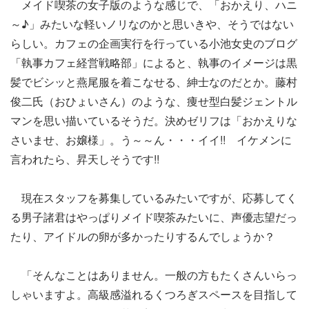
メイド喫茶の女子版のような感じで、「おかえり、ハニ
～♪」みたいな軽いノリなのかと思いきや、そうではない
らしい。カフェの企画実行を行っている小池女史のブログ
「執事カフェ経営戦略部」によると、執事のイメージは黒
髪でビシッと燕尾服を着こなせる、紳士なのだとか。藤村
俊二氏（おひょいさん）のような、痩せ型白髪ジェントル
マンを思い描いているそうだ。決めゼリフは「おかえりな
さいませ、お嬢様」。う～～ん・・・イイ!! イケメンに
言われたら、昇天しそうです!!
現在スタッフを募集しているみたいですが、応募してく
る男子諸君はやっぱりメイド喫茶みたいに、声優志望だっ
たり、アイドルの卵が多かったりするんでしょうか？
「そんなことはありません。一般の方もたくさんいらっ
しゃいますよ。高級感溢れるくつろぎスペースを目指して