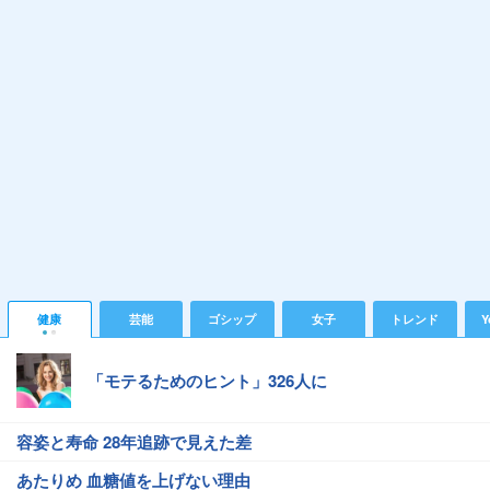
健康
芸能
ゴシップ
女子
トレンド
Y
「モテるためのヒント」326人に
容姿と寿命 28年追跡で見えた差
あたりめ 血糖値を上げない理由