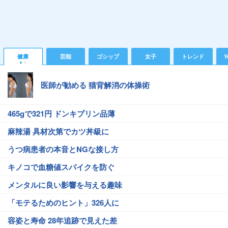
健康
芸能
ゴシップ
女子
トレンド
Y
医師が勧める 猫背解消の体操術
465gで321円 ドンキプリン品薄
麻辣湯 具材次第でカツ丼級に
うつ病患者の本音とNGな接し方
キノコで血糖値スパイクを防ぐ
メンタルに良い影響を与える趣味
「モテるためのヒント」326人に
容姿と寿命 28年追跡で見えた差