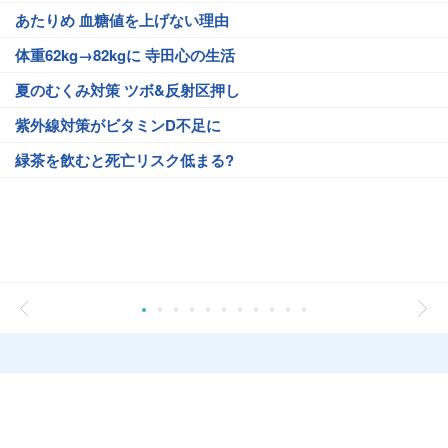
あたりめ 血糖値を上げない理由
体重62kg→82kgに 寺田心の生活
夏のむくみ対策 ツボ&反射区押し
紫外線対策がビタミンD不足に
緑茶を飲むと死亡リスク低まる?