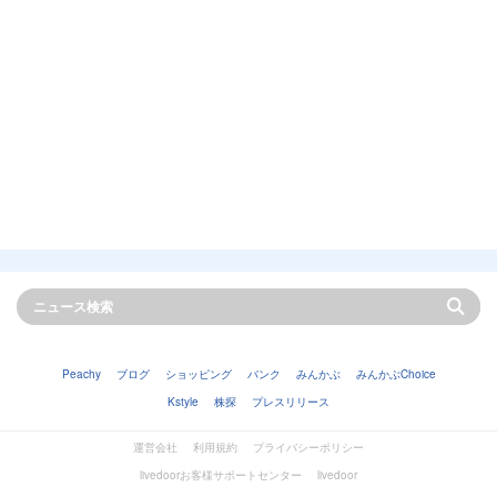
Peachy
ブログ
ショッピング
バンク
みんかぶ
みんかぶChoice
Kstyle
株探
プレスリリース
運営会社
利用規約
プライバシーポリシー
livedoorお客様サポートセンター
livedoor