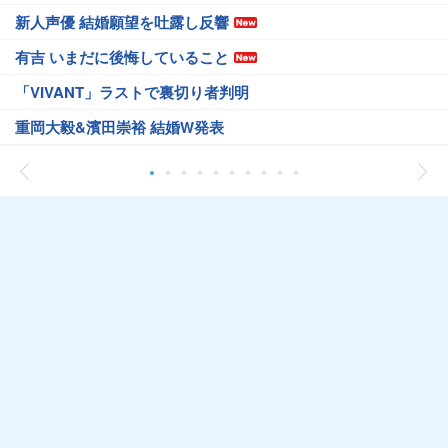
新人声優 結婚願望を吐露し反響
有吉 いまだに後悔していること
「VIVANT」ラストで裏切り者判明
重岡大毅&濱田崇裕 結婚W発表