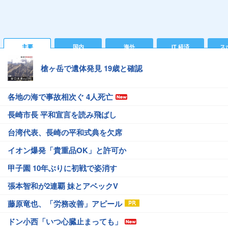
主要
国内
海外
IT 経済
ス
槍ヶ岳で遺体発見 19歳と確認
各地の海で事故相次ぐ 4人死亡
長崎市長 平和宣言を読み飛ばし
台湾代表、長崎の平和式典を欠席
イオン爆発「貴重品OK」と許可か
甲子園 10年ぶりに初戦で姿消す
張本智和が2連覇 妹とアベックV
藤原竜也、「労務改善」アピール
ドン小西「いつ心臓止まっても」