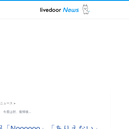
ニュース
>
」 今度は肘、復帰後…
「Noooooo」「ありえない」