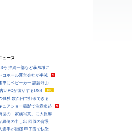
ニュース
13号 沖縄一部など暴風域に
ンコホール運営会社が半減
電車にベビーカー 議論呼ぶ
 古いPCが復活するUSB
の孤独 数百円で打破できる
キュアショー撮影で注意喚起
綺世の「家族写真」に大反響
が異例の申し出 回収の背景
人選手が指揮 甲子園で快挙