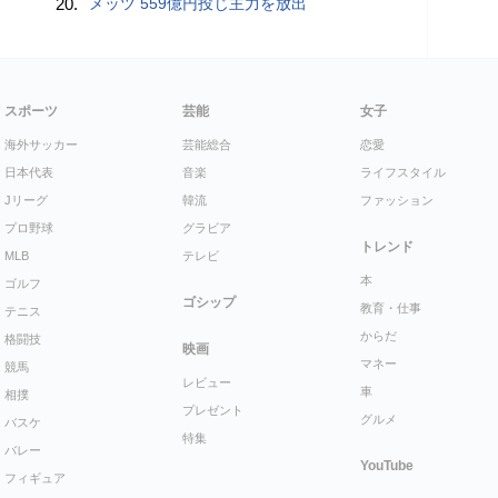
20.
メッツ 559億円投じ主力を放出
スポーツ
芸能
女子
海外サッカー
芸能総合
恋愛
日本代表
音楽
ライフスタイル
Jリーグ
韓流
ファッション
プロ野球
グラビア
トレンド
MLB
テレビ
本
ゴルフ
ゴシップ
教育・仕事
テニス
からだ
格闘技
映画
マネー
競馬
レビュー
車
相撲
プレゼント
グルメ
バスケ
特集
バレー
YouTube
フィギュア