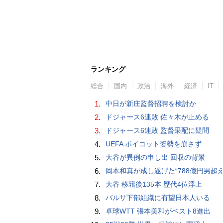
ランキング
総合
国内
政治
海外
経済
IT
1.
中日が新庄監督招聘を検討か
2.
ドジャース6連敗 佐々木が止める
3.
ドジャース6連敗 監督采配に疑問
4.
UEFA ボイコット姿勢を崩さず
5.
大谷が異例の申し出 回収の背景
6.
岡本和真が成し遂げた“788億円男超え” いつのまにか「3位」…見据える球団
7.
大谷 移籍後135本 歴代4位浮上
8.
バルサ下部組織に有望日本人いる
9.
卓球WTT 張本美和がベスト8進出