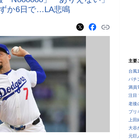
か6日で…LA悲鳴
主要
台風
パチ
満員
注目
老後
プリ
上田
大谷
元巨