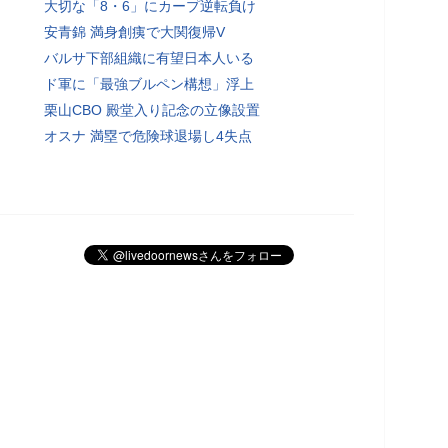
大切な「8・6」にカープ逆転負け
安青錦 満身創痍で大関復帰V
バルサ下部組織に有望日本人いる
ド軍に「最強ブルペン構想」浮上
栗山CBO 殿堂入り記念の立像設置
オスナ 満塁で危険球退場し4失点