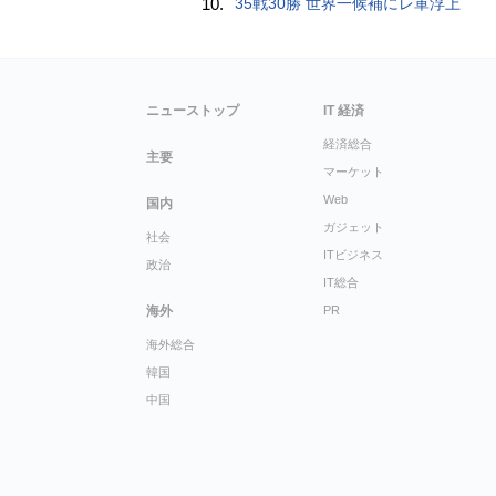
10.
35戦30勝 世界一候補にレ軍浮上
ニューストップ
IT 経済
経済総合
主要
マーケット
Web
国内
ガジェット
社会
ITビジネス
政治
IT総合
海外
PR
海外総合
韓国
中国