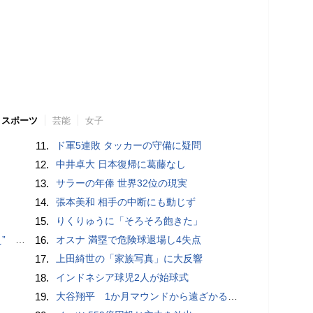
スポーツ
芸能
女子
11.
ド軍5連敗 タッカーの守備に疑問
12.
中井卓大 日本復帰に葛藤なし
13.
サラーの年俸 世界32位の現実
14.
張本美和 相手の中断にも動じず
15.
りくりゅうに「そろそろ飽きた」
記録更新
16.
オスナ 満塁で危険球退場し4失点
17.
上田綺世の「家族写真」に大反響
18.
インドネシア球児2人が始球式
19.
大谷翔平 1か月マウンドから遠ざかる中で打撃好調「しっかり反応できている」 今季初“1試合2発”で25･26号 打率も3割目前