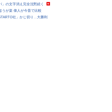
パ」の文字消え完全沈黙続く
ほうが楽 偉人が今昔で比較
STARTO社」かじ切り…大勝利