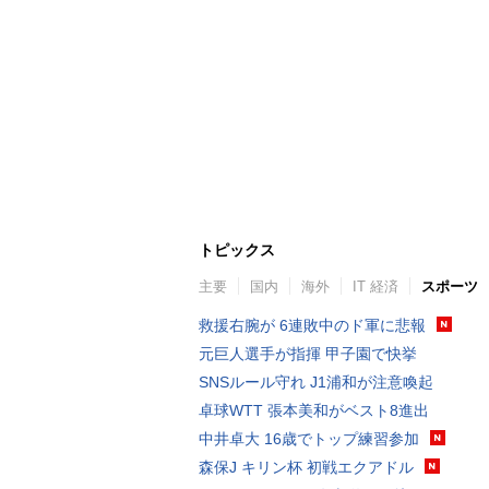
トピックス
主要
国内
海外
IT 経済
スポーツ
救援右腕が 6連敗中のド軍に悲報
元巨人選手が指揮 甲子園で快挙
SNSルール守れ J1浦和が注意喚起
卓球WTT 張本美和がベスト8進出
中井卓大 16歳でトップ練習参加
森保J キリン杯 初戦エクアドル