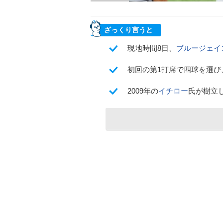
ざっくり言うと
現地時間8日、
ブルージェイ
初回の第1打席で四球を選び
2009年の
イチロー
氏が樹立