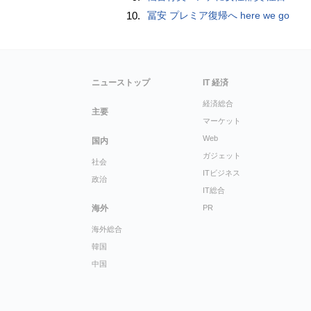
10.
冨安 プレミア復帰へ here we go
ニューストップ
IT 経済
経済総合
主要
マーケット
Web
国内
ガジェット
社会
ITビジネス
政治
IT総合
海外
PR
海外総合
韓国
中国