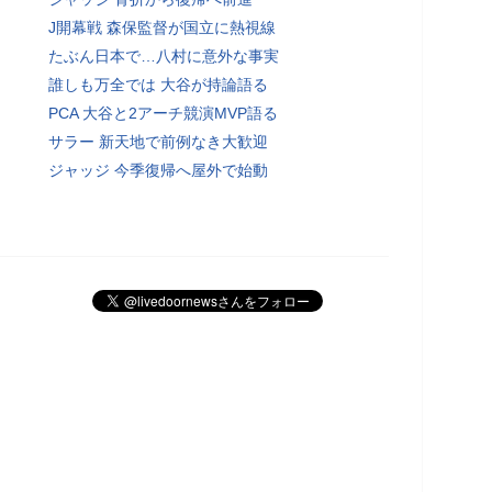
J開幕戦 森保監督が国立に熱視線
たぶん日本で…八村に意外な事実
誰しも万全では 大谷が持論語る
PCA 大谷と2アーチ競演MVP語る
サラー 新天地で前例なき大歓迎
ジャッジ 今季復帰へ屋外で始動