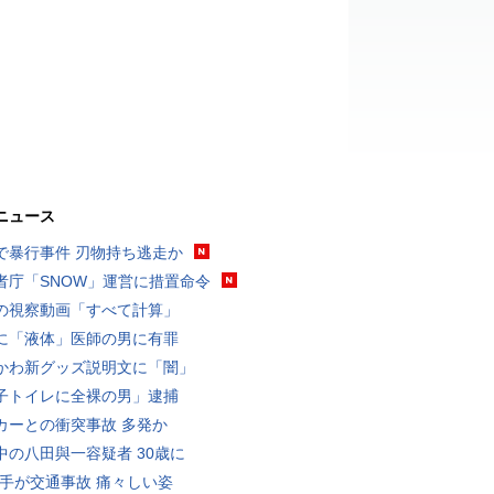
ニュース
で暴行事件 刃物持ち逃走か
者庁「SNOW」運営に措置命令
の視察動画「すべて計算」
に「液体」医師の男に有罪
かわ新グッズ説明文に「闇」
子トイレに全裸の男」逮捕
カーとの衝突事故 多発か
中の八田與一容疑者 30歳に
選手が交通事故 痛々しい姿