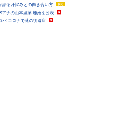
が語る汗悩みとの向き合い方
BSアナの山本里菜 離婚を公表
コバ コロナで謎の後遺症