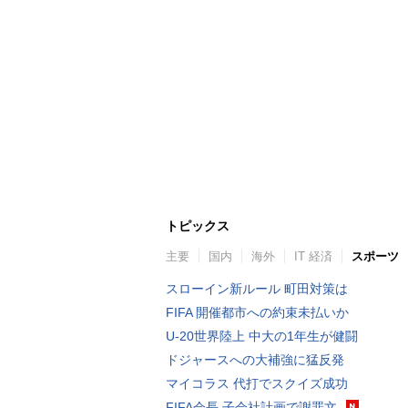
トピックス
主要
国内
海外
IT 経済
スポーツ
スローイン新ルール 町田対策は
FIFA 開催都市への約束未払いか
U-20世界陸上 中大の1年生が健闘
ドジャースへの大補強に猛反発
マイコラス 代打でスクイズ成功
FIFA会長 子会社計画で謝罪文