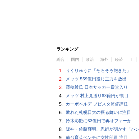
ランキング
総合
国内
政治
海外
経済
IT
1.
りくりゅうに「そろそろ飽きた」
2.
メッツ 559億円投じ主力を放出
3.
澤穂希氏 日本サッカー殿堂入り
4.
メッツ 村上見送り63億円が裏目
5.
カーボベルデ ブビスタ監督辞任
6.
敗れた札幌日大の振る舞いに注目
7.
鈴木彩艶に63億円で再オファーか
8.
阪神・佐藤輝明、恩師が明かす「バント拒否でホームラン」の“やんちゃ坊主
9.
仙台育英ベンチに女性部員 注目