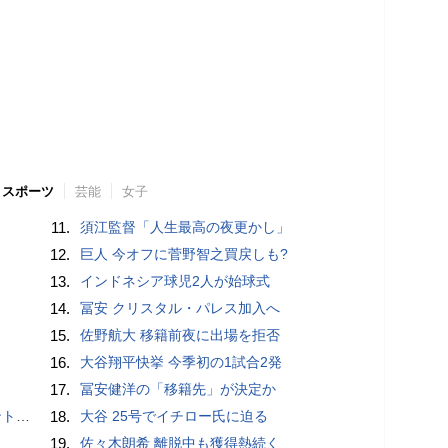
スポーツ
芸能
女子
11.
須江監督「人生最高の夜更かし」
12.
巨人 今オフに菅野智之買戻しも?
13.
インドネシア球児2人が始球式
14.
冨安 クリスタル・パレス加入へ
15.
佐野航大 移籍前夜に出場を拒否
16.
大谷翔平快挙 今季初の1試合2発
17.
冨安健洋の「移籍先」が決定か
”時代
18.
大谷 25号でイチロー氏に迫る
19.
佐々木朗希 離脱中も獲得熱続く