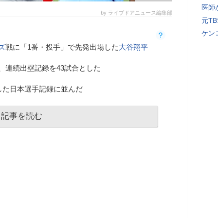
医師
by ライブドアニュース編集部
元T
ケン
ズ
戦に「1番・投手」で先発出場した
大谷翔平
、連続出塁記録を43試合とした
した日本選手記録に並んだ
記事を読む