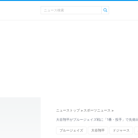
ニューストップ
スポーツニュース
>
>
大谷翔平がブルージェイズ戦に「1番・投手」で先発出
ブルージェイズ
大谷翔平
ドジャース