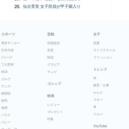
20.
仙台育英 女子部員が甲子園入り
スポーツ
芸能
女子
海外サッカー
芸能総合
恋愛
日本代表
音楽
ライフスタイル
Jリーグ
韓流
ファッション
プロ野球
グラビア
トレンド
MLB
テレビ
本
ゴルフ
ゴシップ
教育・仕事
テニス
からだ
格闘技
映画
マネー
競馬
レビュー
車
相撲
プレゼント
グルメ
バスケ
特集
バレー
YouTube