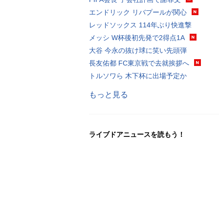
エンドリック リバプールが関心
レッドソックス 114年ぶり快進撃
メッシ W杯後初先発で2得点1A
大谷 今永の抜け球に笑い先頭弾
長友佑都 FC東京戦で去就挨拶へ
トルソワら 木下杯に出場予定か
もっと見る
ライブドアニュースを読もう！