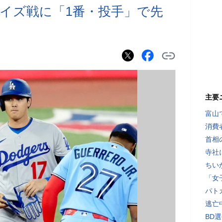
イズ戦に「1番・投手」で先
に
主要
富山
消費
首相
寺社
ちい
「女
パト
逃亡
BD