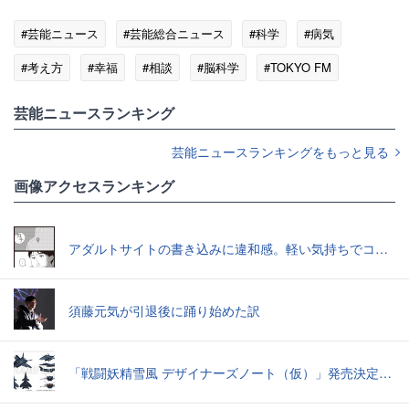
#芸能ニュース
#芸能総合ニュース
#科学
#病気
#考え方
#幸福
#相談
#脳科学
#TOKYO FM
#茂木健一郎
#Dream
芸能ニュースランキング
芸能ニュースランキングをもっと見る
画像アクセスランキング
アダルトサイトの書き込みに違和感。軽い気持ちでコメントしてみると…／近畿地方のある場所について（1）
須藤元気が引退後に踊り始めた訳
「戦闘妖精雪風 デザイナーズノート（仮）」発売決定スーパーシルフやメイヴといった名機たちの“線”の妙味