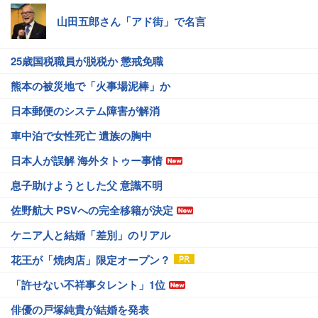
山田五郎さん「アド街」で名言
25歳国税職員が脱税か 懲戒免職
熊本の被災地で「火事場泥棒」か
日本郵便のシステム障害が解消
車中泊で女性死亡 遺族の胸中
日本人が誤解 海外タトゥー事情
息子助けようとした父 意識不明
佐野航大 PSVへの完全移籍が決定
ケニア人と結婚「差別」のリアル
花王が「焼肉店」限定オープン？
「許せない不祥事タレント」1位
俳優の戸塚純貴が結婚を発表