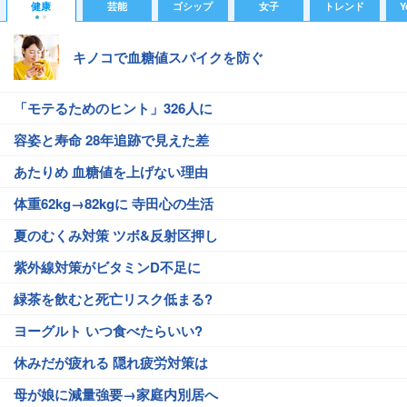
健康
芸能
ゴシップ
女子
トレンド
Y
キノコで血糖値スパイクを防ぐ
「モテるためのヒント」326人に
容姿と寿命 28年追跡で見えた差
あたりめ 血糖値を上げない理由
体重62kg→82kgに 寺田心の生活
夏のむくみ対策 ツボ&反射区押し
紫外線対策がビタミンD不足に
緑茶を飲むと死亡リスク低まる?
ヨーグルト いつ食べたらいい?
休みだが疲れる 隠れ疲労対策は
母が娘に減量強要→家庭内別居へ