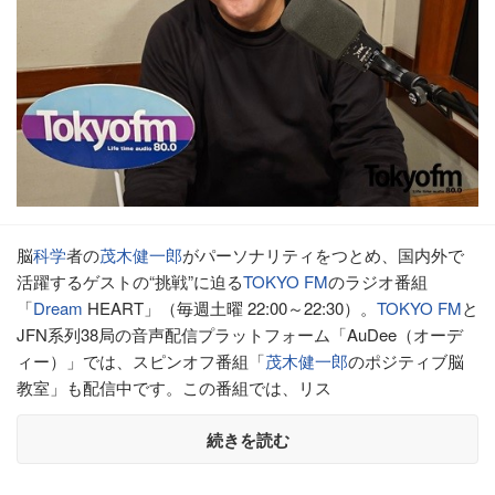
脳
科学
者の
茂木健一郎
がパーソナリティをつとめ、国内外で
活躍するゲストの“挑戦”に迫る
TOKYO FM
のラジオ番組
「
Dream
HEART」（毎週土曜 22:00～22:30）。
TOKYO FM
と
JFN系列38局の音声配信プラットフォーム「AuDee（オーデ
ィー）」では、スピンオフ番組「
茂木健一郎
のポジティブ脳
教室」も配信中です。この番組では、リス
続きを読む