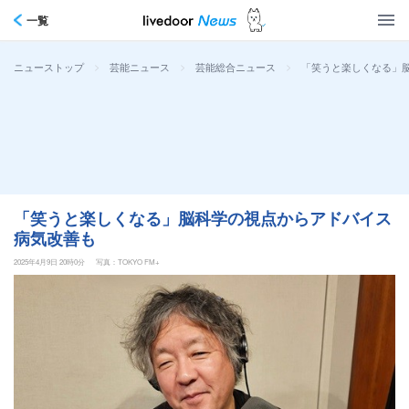
一覧
>
>
>
「笑うと楽しくなる」脳
ニューストップ
芸能ニュース
芸能総合ニュース
「笑うと楽しくなる」脳科学の視点からアドバイス
病気改善も
2025年4月9日 20時0分
写真：TOKYO FM+