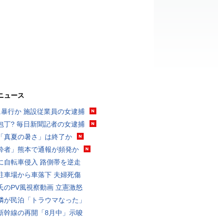
ニュース
に暴行か 施設従業員の女逮捕
包丁? 毎日新聞記者の女逮捕
「真夏の暑さ」は終了か
酔者」熊本で通報が頻発か
に自転車侵入 路側帯を逆走
駐車場から車落下 夫婦死傷
氏のPV風視察動画 立憲激怒
隣が民泊「トラウマなった」
新幹線の再開「8月中」示唆