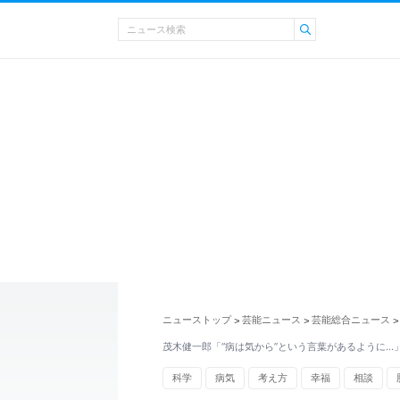
ニューストップ
芸能ニュース
芸能総合ニュース
>
>
>
茂木健一郎「“病は気から”という言葉があるように…」
科学
病気
考え方
幸福
相談
ストレス