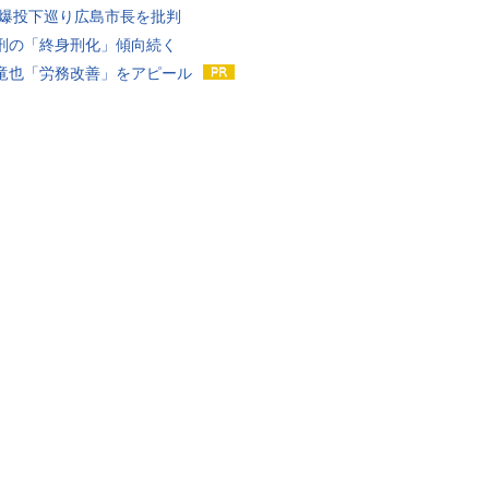
原爆投下巡り広島市長を批判
刑の「終身刑化」傾向続く
竜也「労務改善」をアピール