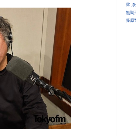
露 
無期
藤原