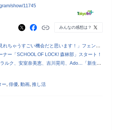
rogram/show/11745
みんなの感想は？
Mrs. GREEN APPLE若井滉斗「直で見れちゃうすごい機会だと思います！」フェンダーとコラボした現在開催中のポップアップキャンペーンを語る
ー「SCHOOL OF LOCK! 森林部」スタート！
サザン、ミセス、FRUITS ZIPPER、ラルク、安室奈美恵、吉川晃司、Ado…「新生活スタート！『ニュー』ソング」TOP10
ター
,
俳優
,
動画
,
推し活