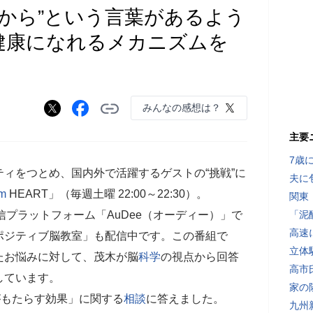
気から”という言葉があるよう
で健康になれるメカニズムを
みんなの感想は？
主要
7歳
ティをつとめ、国内外で活躍するゲストの“挑戦”に
夫に
m
HEART」（毎週土曜 22:00～22:30）。
関東
配信プラットフォーム「AuDee（オーディー）」で
「泥
高速
ポジティブ脳教室」も配信中です。この番組で
立体
たお悩みに対して、茂木が脳
科学
の視点から回答
高市
しています。
家の
がもたらす効果」に関する
相談
に答えました。
九州