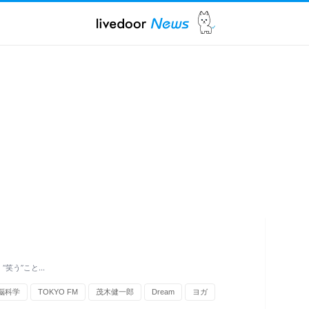
“笑う”こと…
脳科学
TOKYO FM
茂木健一郎
Dream
ヨガ