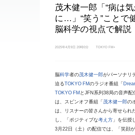
茂木健一郎「“病は
に…」“笑う”こと
脳科学の視点で解説
2025年4月9日 20時0分
TOKYO FM+
脳
科学
者の
茂木健一郎
がパーソナリ
迫る
TOKYO FM
のラジオ番組「
Drea
TOKYO FM
とJFN系列38局の音声
は、スピンオフ番組「
茂木健一郎
の
は、リスナーの皆さんから寄せられ
し、「ポジティブな
考え方
」を伝授
3月22日（土）の配信では、「笑顔