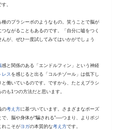
です。
る種のプラシーボのようなもの。笑うことで脳が
につながることもあるのです。「自分に嘘をつく
せんが、ぜひ一度試してみてはいかがでしょう
福
感と関係のある「エンドルフィン」という神経
トレス
を感じると出る「コルチゾール」は低下し
りと働いているのです。ですから、たとえプラシ
るのも1つの方法だと思います。
義の
考え方
に基づいています。さまざまなポーズ
で、脳や身体が“騙される”──つまり、よりポジ
これこそが
ヨガ
の本質的な
考え方
です。