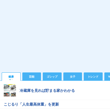
健康
芸能
ゴシップ
女子
トレンド
Y
冷蔵庫を見れば貯まる家かわかる
こじるり「人生最高体重」を更新