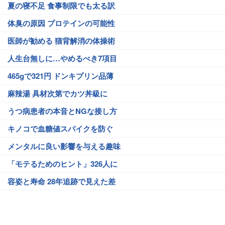
夏の寝不足 食事制限でも太る訳
体臭の原因 プロテインの可能性
医師が勧める 猫背解消の体操術
人生台無しに…やめるべき7項目
465gで321円 ドンキプリン品薄
麻辣湯 具材次第でカツ丼級に
うつ病患者の本音とNGな接し方
キノコで血糖値スパイクを防ぐ
メンタルに良い影響を与える趣味
「モテるためのヒント」326人に
容姿と寿命 28年追跡で見えた差