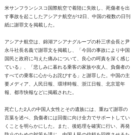
米サンフランシスコ国際航空で着陸に失敗し、死傷者を出
す事故を起こしたアシアナ航空が12日、中国の複数の日刊
紙に謝罪文を掲載した。
アシアナ航空は、錦湖アシアナグループの朴三求会長と尹
永斗社長名義で謝罪文を掲載し、「今回の事故により中国
国民と政府に与えた痛みについて、良心の呵責を深く感じ
ている」、「悲しみに暮れる乗客の家族や友人、負傷者の
すべての乗客に心からお詫びする」と謝罪した。中国の主
要メディア、人民日報、環球時報、浙江日報、北京逭年
報、都市快報などに掲載された。
死亡した2人の中国人女性とその遺族には、重ねて謝罪の
言葉を述べ、負傷者には回復に向け全力でサポートしてい
くことを明らかにした。また、後処理を確実に行い、再発
防止のための対策を講じ、中国人民の信頼を回復させるた