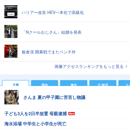
ハリアー改良 HEV一本化で高級化
「Nクールおじさん」結婚を発表
板倉滉 開幕戦でまたベンチ外
画像アクセスランキングをもっと見る
主要
国内
海外
IT 経済
ス
さんま 夏の甲子園に苦言し物議
子ども3人を2日半放置 母親逮捕
海水浴場 中学生と小学生が死亡