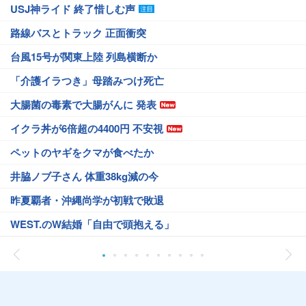
USJ神ライド 終了惜しむ声
路線バスとトラック 正面衝突
台風15号が関東上陸 列島横断か
「介護イラつき」母踏みつけ死亡
大腸菌の毒素で大腸がんに 発表
イクラ丼が6倍超の4400円 不安視
ペットのヤギをクマが食べたか
井脇ノブ子さん 体重38kg減の今
昨夏覇者・沖縄尚学が初戦で敗退
WEST.のW結婚「自由で頭抱える」