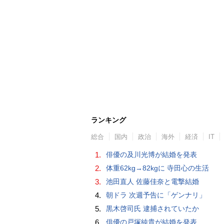
ランキング
総合
国内
政治
海外
経済
IT
1.
俳優の及川光博が結婚を発表
2.
体重62kg→82kgに 寺田心の生活
3.
池田直人 佐藤佳奈と電撃結婚
4.
朝ドラ 次週予告に「ゲンナリ」
5.
黒木啓司氏 逮捕されていたか
6.
俳優の戸塚純貴が結婚を発表