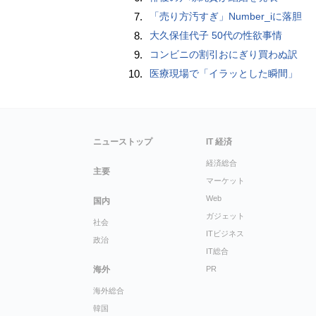
7.
「売り方汚すぎ」Number_iに落胆
8.
大久保佳代子 50代の性欲事情
9.
コンビニの割引おにぎり買わぬ訳
10.
医療現場で「イラッとした瞬間」
ニューストップ
IT 経済
経済総合
主要
マーケット
Web
国内
ガジェット
社会
ITビジネス
政治
IT総合
海外
PR
海外総合
韓国