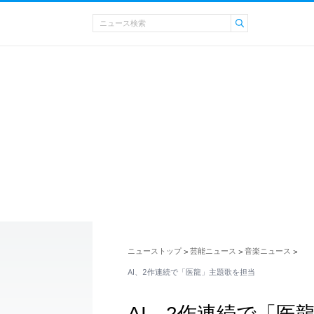
ニューストップ
芸能ニュース
音楽ニュース
>
>
>
AI、2作連続で「医龍」主題歌を担当
AI、2作連続で「医