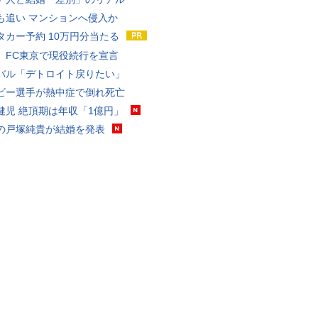
も追い マンションへ侵入か
タカー予約 10万円分当たる
、FC東京で現役続行を宣言
バル「デトロイト戻りたい」
ビー選手が熱中症で倒れ死亡
健児 絶頂期は年収「1億円」
の戸塚純貴が結婚を発表