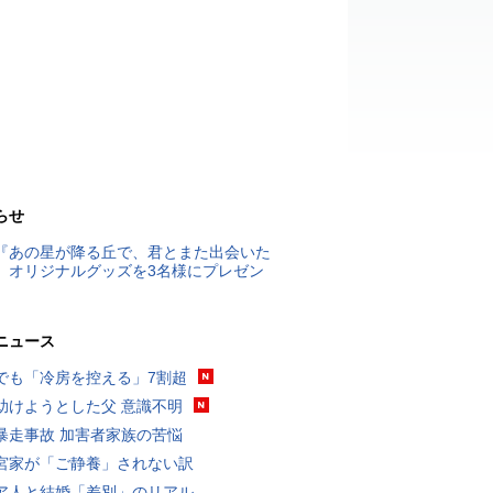
らせ
『あの星が降る丘で、君とまた出会いた
』オリジナルグッズを3名様にプレゼン
ニュース
でも「冷房を控える」7割超
助けようとした父 意識不明
暴走事故 加害者家族の苦悩
宮家が「ご静養」されない訳
ア人と結婚「差別」のリアル