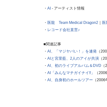
・
AI
- アーティスト情報
・
医龍 Team Medical Dragon2
｜
医龍
・
レコード会社直営♪
■関連記事
・
AI、「マジヤバい！」を連発
（20
・
AIと宮里藍、2人のアイが共演
（2
・
AI、初のライブアルバム＆DVD
（2
・
AI「みんなマチガイナイ!!」
（200
・
AI、自身初のホールツアー
（2006