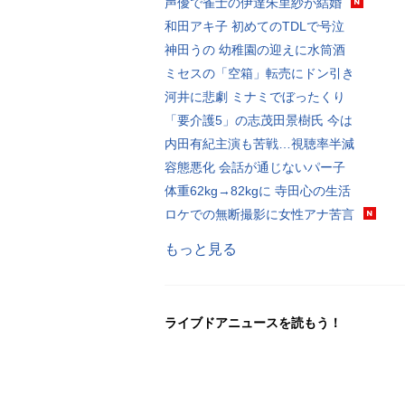
声優で雀士の伊達朱里紗が結婚
和田アキ子 初めてのTDLで号泣
神田うの 幼稚園の迎えに水筒酒
ミセスの「空箱」転売にドン引き
河井に悲劇 ミナミでぼったくり
「要介護5」の志茂田景樹氏 今は
内田有紀主演も苦戦…視聴率半減
容態悪化 会話が通じないパー子
体重62kg→82kgに 寺田心の生活
ロケでの無断撮影に女性アナ苦言
もっと見る
ライブドアニュースを読もう！