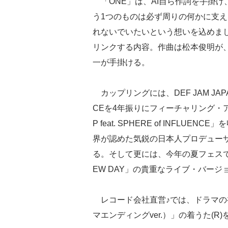
「ONE」は、AI自ら作詞を手掛け
う1つのものは必ず周りの何かに支
れないでいたいという想いを込めま
リンクする内容。作曲は松本俊明が、
一が手掛ける。
カップリングには、DEF JAM JAPA
CEを4年振りにフィーチャリング・アー
P feat. SPHERE of INFL
界が認めた気鋭の日本人プロデューサー
る。そして更には、今年の夏フェスで
EW DAY」の貴重なライブ・バージ
レコード会社直営♪では、ドラマの初
マエンディングver.）」の着うた(R