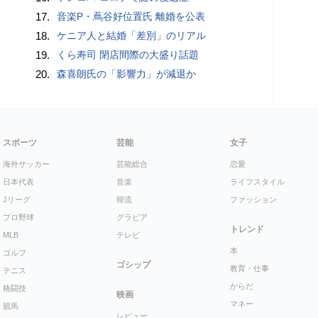
17.
音楽P・蔦谷好位置氏 離婚を公表
18.
ケニア人と結婚「差別」のリアル
19.
くら寿司 閉店間際の大盛り話題
20.
森喜朗氏の「影響力」が減退か
スポーツ
芸能
女子
海外サッカー
芸能総合
恋愛
日本代表
音楽
ライフスタイル
Jリーグ
韓流
ファッション
プロ野球
グラビア
トレンド
MLB
テレビ
本
ゴルフ
ゴシップ
教育・仕事
テニス
からだ
格闘技
映画
マネー
競馬
レビュー