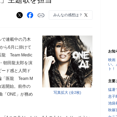
みんなの感想は？
ルで連載中の乃木
から6月に掛けて
お知
Team Medic
映画
科医・朝田龍太郎を演
い。
ト！
ピード感と人間ド
医龍 Team M
主要
より放送開始。前作の
猛暑
写真拡大 (全2枚)
新曲「ONE」が務め
息子
池袋
秋篠
ケニ