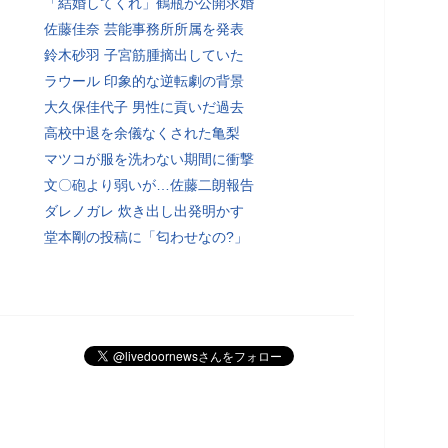
「結婚してくれ」鶴瓶が公開求婚
佐藤佳奈 芸能事務所所属を発表
鈴木砂羽 子宮筋腫摘出していた
ラウール 印象的な逆転劇の背景
大久保佳代子 男性に貢いだ過去
高校中退を余儀なくされた亀梨
マツコが服を洗わない期間に衝撃
文〇砲より弱いが…佐藤二朗報告
ダレノガレ 炊き出し出発明かす
堂本剛の投稿に「匂わせなの?」