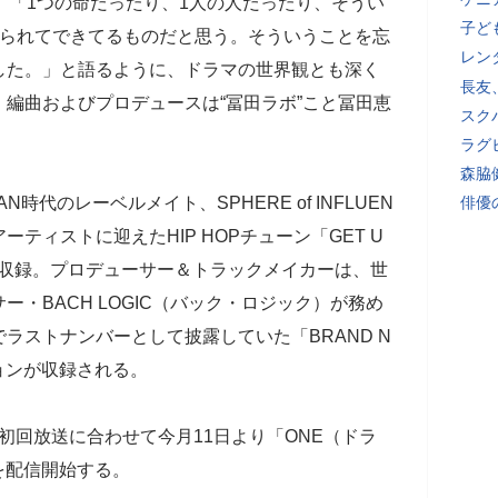
、「1つの命だったり、1人の人だったり、そうい
子ど
えられてできてるものだと思う。そういうことを忘
レン
した。」と語るように、ドラマの世界観とも深く
長友
編曲およびプロデュースは“冨田ラボ”こと冨田恵
スク
ラグ
森脇
N時代のレーベルメイト、SPHERE of INFLUEN
俳優
ティストに迎えたHIP HOPチューン「GET U
UENCE」を収録。プロデューサー＆トラックメイカーは、世
・BACH LOGIC（バック・ロジック）が務め
ラストナンバーとして披露していた「BRAND N
ョンが収録される。
回放送に合わせて今月11日より「ONE（ドラ
)を配信開始する。