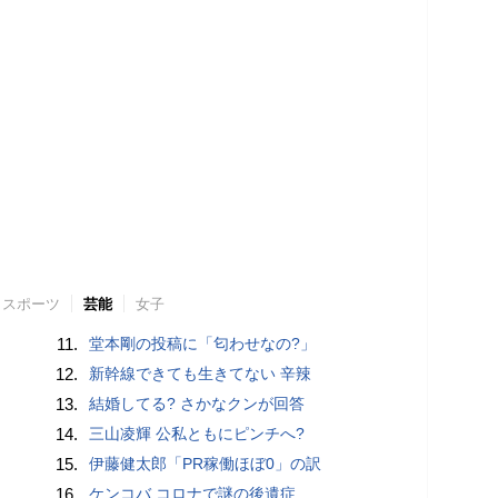
スポーツ
芸能
女子
11.
堂本剛の投稿に「匂わせなの?」
12.
新幹線できても生きてない 辛辣
13.
結婚してる? さかなクンが回答
14.
三山凌輝 公私ともにピンチへ?
15.
伊藤健太郎「PR稼働ほぼ0」の訳
16.
ケンコバ コロナで謎の後遺症