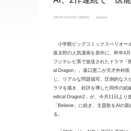
2007年10月10日 21時0分
livedoor
小学館ビッグコミックスペリオー
坂太郎の人気漫画を原作に、昨年4月
フジテレビ系で放送されたドラマ「医龍 
al Dragon」。坂口憲二が天才外
じ、リアルな問題描写、圧倒的なス
ラマを描き、好評を博した同作の続編「
edical Dragon2」が、今月11日
「Believe」に続き、主題歌をAIの
る。