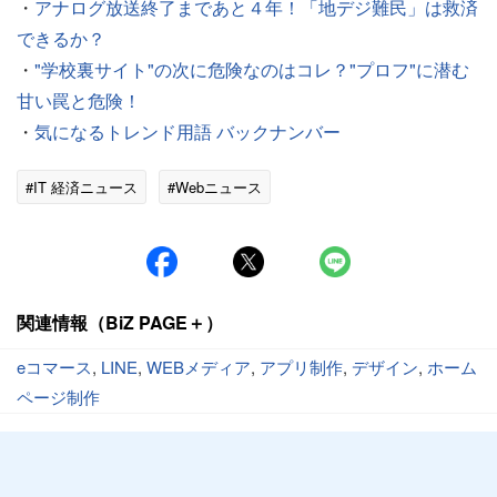
・
アナログ放送終了まであと４年！「地デジ難民」は救済
できるか？
・
"学校裏サイト"の次に危険なのはコレ？"プロフ"に潜む
甘い罠と危険！
・
気になるトレンド用語 バックナンバー
#IT 経済ニュース
#Webニュース
関連情報（BiZ PAGE＋）
eコマース
,
LINE
,
WEBメディア
,
アプリ制作
,
デザイン
,
ホーム
ページ制作