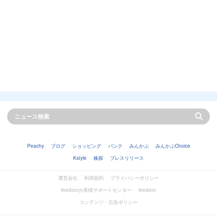
Peachy
ブログ
ショッピング
バンク
みんかぶ
みんかぶChoice
Kstyle
株探
プレスリリース
運営会社
利用規約
プライバシーポリシー
livedoorお客様サポートセンター
livedoor
コンテンツ・広告ポリシー