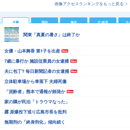
画像アクセスランキングをもっと見る
主要
国内
海外
IT 経済
ス
関東「真夏の暑さ」は終了か
女優・山本舞香 第1子を出産
7歳に暴行か 施設従業員の女逮捕
夫に包丁? 毎日新聞記者の女逮捕
立体駐車場から車落下 夫婦死傷
「泥酔者」熊本で通報が頻発か
家の隣が民泊「トラウマなった」
露 原爆投下巡り広島市長を批判
無期刑の「終身刑化」傾向続く