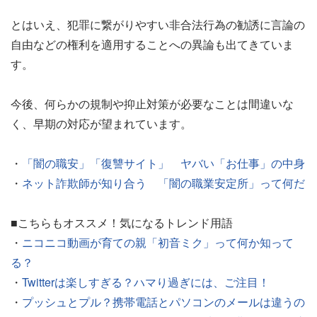
とはいえ、犯罪に繋がりやすい非合法行為の勧誘に言論の
自由などの権利を適用することへの異論も出てきていま
す。
今後、何らかの規制や抑止対策が必要なことは間違いな
く、早期の対応が望まれています。
・
「闇の職安」「復讐サイト」 ヤバい「お仕事」の中身
・
ネット詐欺師が知り合う 「闇の職業安定所」って何だ
■こちらもオススメ！気になるトレンド用語
・
ニコニコ動画が育ての親「初音ミク」って何か知って
る？
・
Twitterは楽しすぎる？ハマり過ぎには、ご注目！
・
プッシュとプル？携帯電話とパソコンのメールは違うの