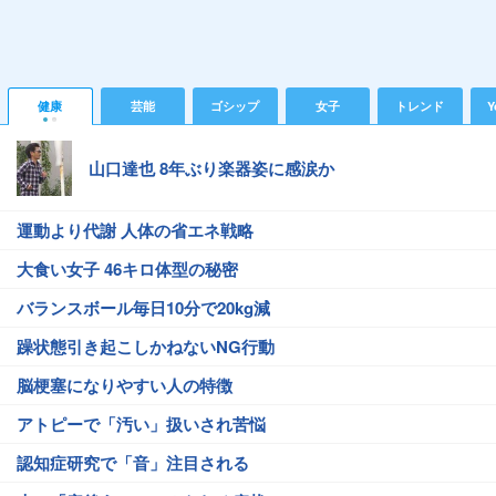
健康
芸能
ゴシップ
女子
トレンド
Y
山口達也 8年ぶり楽器姿に感涙か
運動より代謝 人体の省エネ戦略
大食い女子 46キロ体型の秘密
バランスボール毎日10分で20kg減
躁状態引き起こしかねないNG行動
脳梗塞になりやすい人の特徴
アトピーで「汚い」扱いされ苦悩
認知症研究で「音」注目される