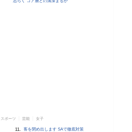
志らく コア層との溝深まるか
スポーツ
芸能
女子
11.
客を閉め出します SAで徹底対策