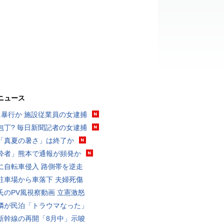
ニュース
に暴行か 施設従業員の女逮捕
包丁? 毎日新聞記者の女逮捕
「真夏の暑さ」は終了か
酔者」熊本で通報が頻発か
に自転車侵入 路側帯を逆走
駐車場から車落下 夫婦死傷
氏のPV風視察動画 立憲激怒
隣が民泊「トラウマなった」
新幹線の再開「8月中」示唆