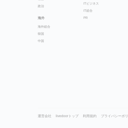
ITビジネス
政治
IT総合
海外
PR
海外総合
韓国
中国
運営会社
livedoorトップ
利用規約
プライバシーポ