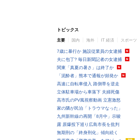
トピックス
主要
国内
海外
IT 経済
スポーツ
7歳に暴行か 施設従業員の女逮捕
夫に包丁? 毎日新聞記者の女逮捕
関東「真夏の暑さ」は終了か
「泥酔者」熊本で通報が頻発か
高速に自転車侵入 路側帯を逆走
立体駐車場から車落下 夫婦死傷
高市氏のPV風視察動画 立憲激怒
家の隣が民泊「トラウマなった」
九州新幹線の再開「8月中」示唆
露 原爆投下巡り広島市長を批判
無期刑の「終身刑化」傾向続く