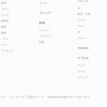
トレンド
MLB
テレビ
本
ゴルフ
ゴシップ
教育・仕事
テニス
からだ
格闘技
映画
マネー
競馬
レビュー
車
相撲
プレゼント
グルメ
バスケ
特集
バレー
YouTube
フィギュア
サブカル
アニメ
ゲーム
コミック
リシー
コンテンツ・広告ポリシー
livedoorお客様サポートセンター