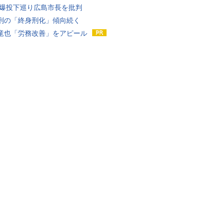
原爆投下巡り広島市長を批判
刑の「終身刑化」傾向続く
竜也「労務改善」をアピール