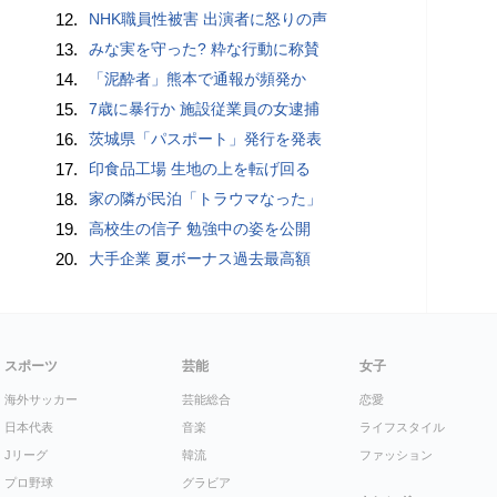
12.
NHK職員性被害 出演者に怒りの声
13.
みな実を守った? 粋な行動に称賛
14.
「泥酔者」熊本で通報が頻発か
15.
7歳に暴行か 施設従業員の女逮捕
16.
茨城県「パスポート」発行を発表
17.
印食品工場 生地の上を転げ回る
18.
家の隣が民泊「トラウマなった」
19.
高校生の信子 勉強中の姿を公開
20.
大手企業 夏ボーナス過去最高額
スポーツ
芸能
女子
海外サッカー
芸能総合
恋愛
日本代表
音楽
ライフスタイル
Jリーグ
韓流
ファッション
プロ野球
グラビア