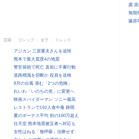
露 
無期
藤原
芸能
ゴシップ
女子
トレンド
アジカン 三原重夫さんを追悼
熊本で最大震度4の地震
警官発砲で死亡 直前に不審行動
道路標識を切断か 役員を送検
8月の台風 潜む「2つの危険」
れいわ「いのちの党」に変更へ
映画スパイダーマン ソニー最高
レストランで192人食中毒 静岡
夏のボーナス平均 初の100万超え
任天堂 熊本地震被災者へ対応も
女性はねる「無呼吸」治療せず