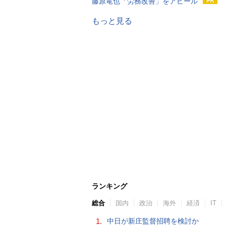
藤原竜也「労務改善」をアピール
もっと見る
ランキング
総合
国内
政治
海外
経済
IT
1.
中日が新庄監督招聘を検討か