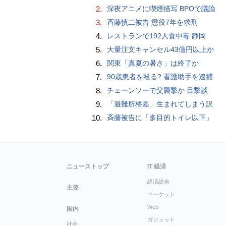
2.
深夜アニメに喫煙描写 BPOで議論
3.
斉藤慎二被告 懲役7年を求刑
4.
レストランで192人食中毒 静岡
5.
大量注文キャンセル43億円以上か
6.
関東「真夏の暑さ」は終了か
7.
90歳患者を殴る? 看護助手を逮捕
8.
チェーンソーで父襲撃か 目撃談
9.
「避難所格差」生まれてしまう訳
10.
斉藤被告に「多目的トイレ以下」
ニューストップ
IT 経済
経済総合
主要
マーケット
Web
国内
ガジェット
社会