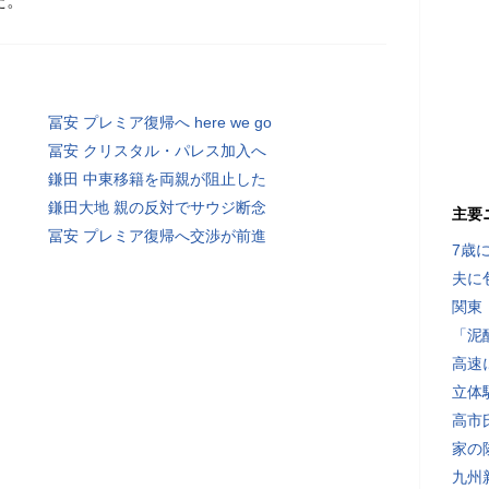
た。
冨安 プレミア復帰へ here we go
冨安 クリスタル・パレス加入へ
鎌田 中東移籍を両親が阻止した
鎌田大地 親の反対でサウジ断念
主要
冨安 プレミア復帰へ交渉が前進
7歳
夫に
関東
「泥
高速
立体
高市
家の
九州