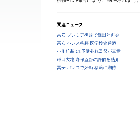
提供社の都合により、削除されまし
関連ニュース
冨安 プレミア復帰で鎌田と再会
冨安 パレス移籍 医学検査通過
小川航基 CL予選外れ監督が真意
鎌田大地 森保監督の評価を熱弁
冨安 パレスで始動 移籍に期待